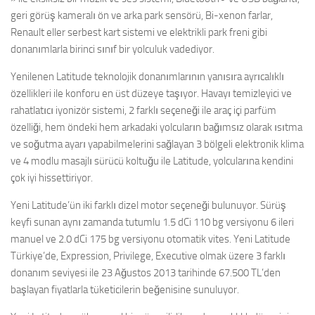
geri görüş kameralı ön ve arka park sensörü, Bi-xenon farlar,
Renault eller serbest kart sistemi ve elektrikli park freni gibi
donanımlarla birinci sınıf bir yolculuk vadediyor.
Yenilenen Latitude teknolojik donanımlarının yanısıra ayrıcalıklı
özellikleri ile konforu en üst düzeye taşıyor. Havayı temizleyici ve
rahatlatıcı iyonizör sistemi, 2 farklı seçeneği ile araç içi parfüm
özelliği, hem öndeki hem arkadaki yolcuların bağımsız olarak ısıtma
ve soğutma ayarı yapabilmelerini sağlayan 3 bölgeli elektronik klima
ve 4 modlu masajlı sürücü koltuğu ile Latitude, yolcularına kendini
çok iyi hissettiriyor.
Yeni Latitude’ün iki farklı dizel motor seçeneği bulunuyor. Sürüş
keyfi sunan aynı zamanda tutumlu 1.5 dCi 110 bg versiyonu 6 ileri
manuel ve 2.0 dCi 175 bg versiyonu otomatik vites. Yeni Latitude
Türkiye’de, Expression, Privilege, Executive olmak üzere 3 farklı
donanım seviyesi ile 23 Ağustos 2013 tarihinde 67.500 TL’den
başlayan fiyatlarla tüketicilerin beğenisine sunuluyor.