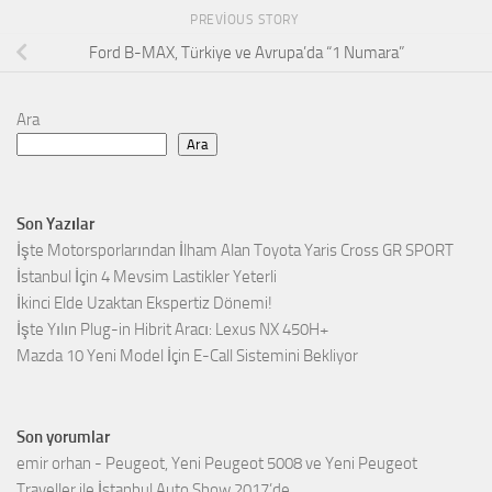
PREVIOUS STORY
Ford B-MAX, Türkiye ve Avrupa’da “1 Numara”
Ara
Ara
Son Yazılar
İşte Motorsporlarından İlham Alan Toyota Yaris Cross GR SPORT
İstanbul İçin 4 Mevsim Lastikler Yeterli
İkinci Elde Uzaktan Ekspertiz Dönemi!
İşte Yılın Plug-in Hibrit Aracı: Lexus NX 450H+
Mazda 10 Yeni Model İçin E-Call Sistemini Bekliyor
Son yorumlar
emir orhan
-
Peugeot, Yeni Peugeot 5008 ve Yeni Peugeot
Traveller ile İstanbul Auto Show 2017’de