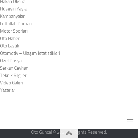
Hakan Öksüz
Hüseyin Yayla
Kampanyalar
Lutfullah Duman
Motor Sporları
Oto Haber
Oto Lastik
Otomotiv – Ulaşım İstatistikleri
Özel Dosya
Serkan Ceyhan
Teknik Bilgiler
Video Galeri
Yazarlar
Oto Güncel © 2026. All Rights Reserved.