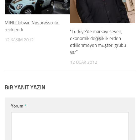
MINI Clubvan Nespresso ile
renklendi
“Türkiye’de markayı seven,
ekonomik değişikliklerden
12 KASIM 2012
etkilenmeyen müşteri grubu
var”
12 OCAK 2012
BIR YANIT YAZIN
Yorum
*