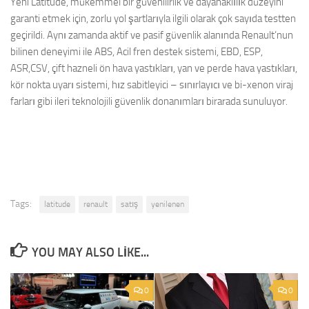
Yeni Latitude, mükemmel bir güvenilirlik ve dayanaklılık düzeyini
garanti etmek için, zorlu yol şartlarıyla ilgili olarak çok sayıda testten
geçirildi. Aynı zamanda aktif ve pasif güvenlik alanında Renault’nun
bilinen deneyimi ile ABS, Acil fren destek sistemi, EBD, ESP,
ASR,CSV, çift hazneli ön hava yastıkları, yan ve perde hava yastıkları,
kör nokta uyarı sistemi, hız sabitleyici – sınırlayıcı ve bi-xenon viraj
farları gibi ileri teknolojili güvenlik donanımları birarada sunuluyor.
Tags:
latitude
renault
satış
yenilenen
YOU MAY ALSO LIKE...
0
0