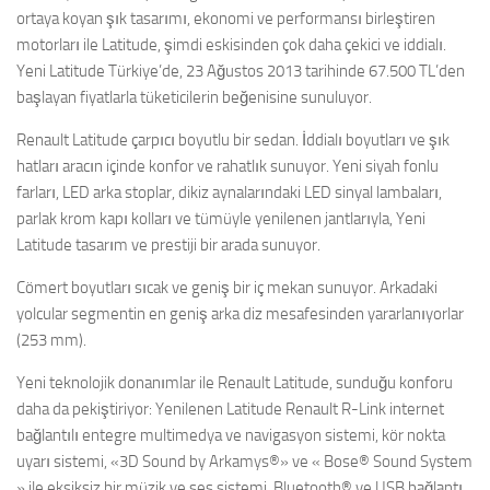
ortaya koyan şık tasarımı, ekonomi ve performansı birleştiren
motorları ile Latitude, şimdi eskisinden çok daha çekici ve iddialı.
Yeni Latitude Türkiye’de, 23 Ağustos 2013 tarihinde 67.500 TL’den
başlayan fiyatlarla tüketicilerin beğenisine sunuluyor.
Renault Latitude çarpıcı boyutlu bir sedan. İddialı boyutları ve şık
hatları aracın içinde konfor ve rahatlık sunuyor. Yeni siyah fonlu
farları, LED arka stoplar, dikiz aynalarındaki LED sinyal lambaları,
parlak krom kapı kolları ve tümüyle yenilenen jantlarıyla, Yeni
Latitude tasarım ve prestiji bir arada sunuyor.
Cömert boyutları sıcak ve geniş bir iç mekan sunuyor. Arkadaki
yolcular segmentin en geniş arka diz mesafesinden yararlanıyorlar
(253 mm).
Yeni teknolojik donanımlar ile Renault Latitude, sunduğu konforu
daha da pekiştiriyor: Yenilenen Latitude Renault R-Link internet
bağlantılı entegre multimedya ve navigasyon sistemi, kör nokta
uyarı sistemi, «3D Sound by Arkamys®» ve « Bose® Sound System
» ile eksiksiz bir müzik ve ses sistemi, Bluetooth® ve USB bağlantı,