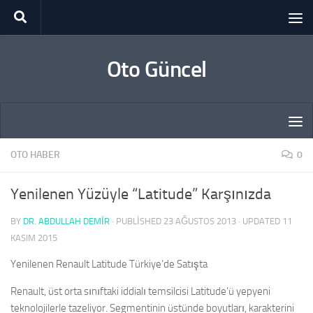
Skip to content
Oto Güncel
OTO HABER
0
Yenilenen Yüzüyle “Latitude” Karşınızda
BY
DR. ABDULLAH DEMİR
· PUBLISHED
23 AĞUSTOS 2013
· UPDATED
11
KASIM 2015
Yenilenen Renault Latitude Türkiye’de Satışta
Renault, üst orta sınıftaki iddialı temsilcisi Latitude’ü yepyeni
teknolojilerle tazeliyor. Segmentinin üstünde boyutları, karakterini