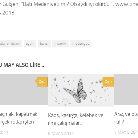
r Gülşen, “Batı Medeniyeti mi? Olsaydı iyi olurdu!”, www.ti
s 2013.
bdullah demir
aydın
bahar
insanlık
medeniyet
 MAY ALSO LIKE...
0
0
açmak, kapatmak
Araç ve oto
Kaos, kasırga, kelebek ve
rçek rodaj işlemi
ikili?
ilmi çalışmalar…
2011
7 MAYIS 20
6 NISAN 2012