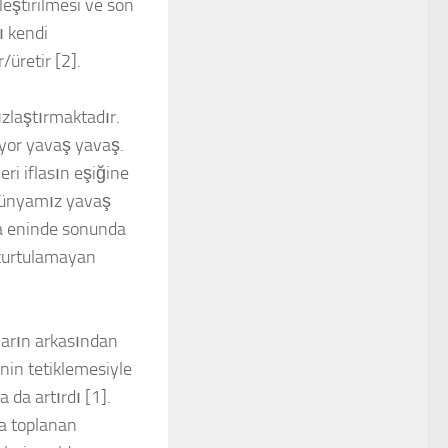
leştirilmesi ve son
ı kendi
/üretir [2].
zlaştırmaktadır.
ıyor yavaş yavaş.
eri iflasın eşiğine
 dünyamız yavaş
ma eninde sonunda
 kurtulamayan
ların arkasından
nin tetiklemesiyle
 da artırdı [1].
a toplanan