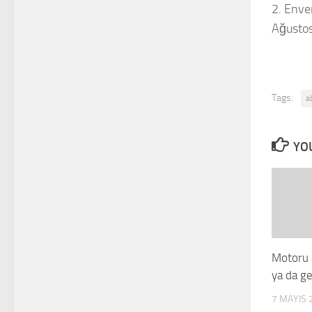
2. Enve
Ağusto
Tags:
a
YOU
Motoru 
ya da ge
7 MAYIS 