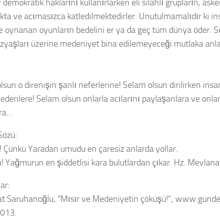
 demokratik haklarını kullanırlarken eli silahlı grupların, aske
ta ve acımasızca katledilmektedirler. Unutulmamalıdır ki in
e oynanan oyunların bedelini er ya da geç tüm dünya öder. 
zyaşları üzerine medeniyet bina edilemeyeceği mutlaka anlaş
lsun o direnişin şanlı neferlerine! Selam olsun dirilirken ins
k edenlere! Selam olsun onlarla acılarını paylaşanlara ve onl
ara…
Sözü:
 Çünkü Yaradan umudu en çaresiz anlarda yollar.
 Yağmurun en şiddetlisi kara bulutlardan çıkar. Hz. Mevlana
ar:
at Saruhanoğlu, “Mısır ve Medeniyetin çöküşü!”, www.gunde
2013.