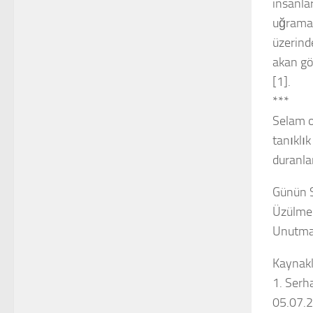
insanlar
uğramak
üzerind
akan gö
[1].
***
Selam o
tanıklı
duranl
Günün 
Üzülme!
Unutma!
Kaynakl
1. Serh
05.07.