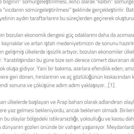
e bilginin” sömürgeleştirilmesi, ikinci olarak “kalbin” sömürge
a “vicdanın sömürgeleştirilmesi” şeklinde gerçekleştirilir. Bat
tinin aydın taraftarlarını bu süreçlerden geçirerek oluşturur
n bozulan ekonomik dengesi güç odaklarını daha da acıması
 kaynaklar ve artan iştah medeniyetimizin de sonunu hazırl
 gelişmiş ülkelerde işsizlik artıyor, bozulan ekonomiler ülkel
or. Yaratılışından bu güne bize son derece cömert davranan
ok oluşa gidiyor. Yani bir bakıma, asırlara efendilik eden; a
 yere geri dönen, hırslarının ve aç gözlülüğünün kıskacından
endi sonuna ve çöküşüne adım adım yaklaşıyor…[1].
n ülkelerde başlayan ve Arap baharı olarak adlandıran olay
lere yaz gelmesi bekleniyordu, ancak beklenen olmadı. Birileri
 bu olaylar bölgedeki istikrarsızlığı, yoksulluğu ve kaosu daha
a dünyanın gözleri önünde bir vahşet yaşanıyor. Meydanlard