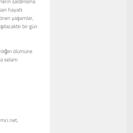
rlerin saldırısına
san hayatı
Sönen yaşamlar,
ılacaktır bir gün
anlığın ölümüne
ara selam
mci.net,