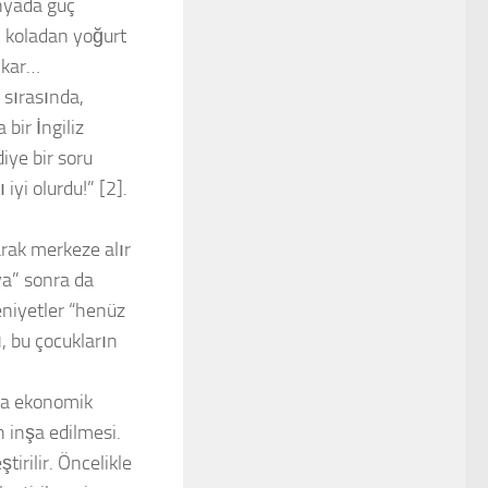
nyada güç
, koladan yoğurt
ıkar…
 sırasında,
bir İngiliz
iye bir soru
 iyi olurdu!” [2].
arak merkeze alır
ya” sonra da
niyetler “henüz
ı, bu çocukların
eya ekonomik
n inşa edilmesi.
irilir. Öncelikle