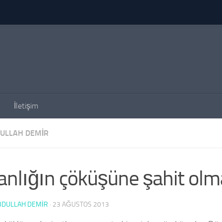
İletişim
DULLAH DEMIR
anlığın çöküşüne şahit olm
BDULLAH DEMİR
·
23 AĞUSTOS 2013