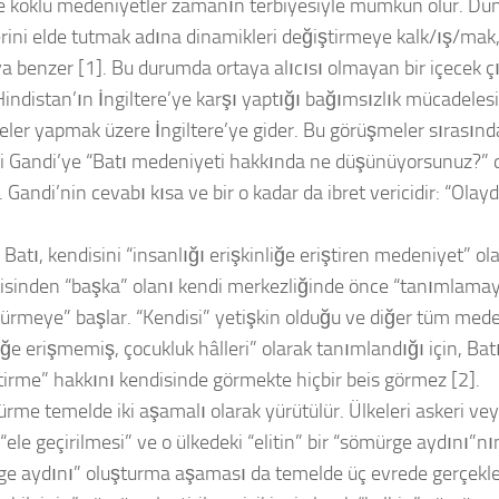
ve köklü medeniyetler zamanın terbiyesiyle mümkün olur. Dü
rini elde tutmak adına dinamikleri değiştirmeye kalk/ış/mak
 benzer [1]. Bu durumda ortaya alıcısı olmayan bir içecek ç
Hindistan’ın İngiltere’ye karşı yaptığı bağımsızlık mücadelesi
ler yapmak üzere İngiltere’ye gider. Bu görüşmeler sırasında 
i Gandi’ye “Batı medeniyeti hakkında ne düşünüyorsunuz?” d
. Gandi’nin cevabı kısa ve bir o kadar da ibret vericidir: “Olaydı
Batı, kendisini “insanlığı erişkinliğe eriştiren medeniyet” ol
isinden “başka” olanı kendi merkezliğinde önce “tanımlama
ürmeye” başlar. “Kendisi” yetişkin olduğu ve diğer tüm mede
iğe erişmemiş, çocukluk hâlleri” olarak tanımlandığı için, Bat
ştirme” hakkını kendisinde görmekte hiçbir beis görmez [2].
rme temelde iki aşamalı olarak yürütülür. Ülkeleri askeri v
 “ele geçirilmesi” ve o ülkedeki “elitin” bir “sömürge aydını”nı
e aydını” oluşturma aşaması da temelde üç evrede gerçekleşt