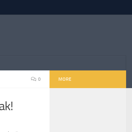
0
MORE
ak!