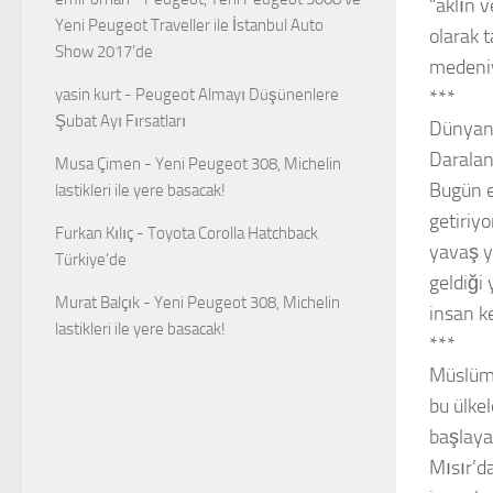
“aklın v
Yeni Peugeot Traveller ile İstanbul Auto
olarak t
Show 2017’de
medeniye
yasin kurt
-
Peugeot Almayı Düşünenlere
***
Şubat Ayı Fırsatları
Dünyanı
Daralan
Musa Çimen
-
Yeni Peugeot 308, Michelin
Bugün en
lastikleri ile yere basacak!
getiriy
Furkan Kılıç
-
Toyota Corolla Hatchback
yavaş y
Türkiye’de
geldiği
Murat Balçık
-
Yeni Peugeot 308, Michelin
insan k
lastikleri ile yere basacak!
***
Müslüma
bu ülke
başlayan
Mısır’d