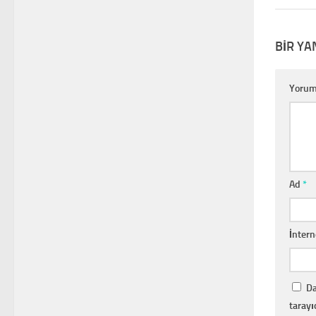
BIR YA
Yoru
Ad
*
İntern
Da
tarayı