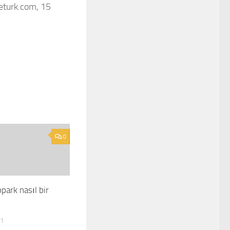
meturk.com, 15
0
park nasıl bir
11