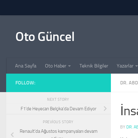
Skip to content
Oto Güncel
Ana Sayfa
Oto Haber
Teknik Bilgiler
Yazarlar
FOLLOW:
DR. AB
NEXT STORY
İns
F1’de Heyecan Belçika’da Devam Ediyor
PREVIOUS STORY
BY
DR. A
Renault’da Ağustos kampanyaları devam