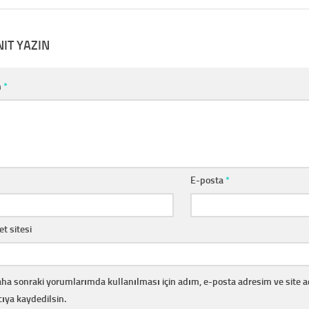
NIT YAZIN
m
*
E-posta
*
et sitesi
ha sonraki yorumlarımda kullanılması için adım, e-posta adresim ve site 
cıya kaydedilsin.