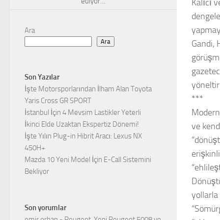
ediyor…
Kalıcı 
dengele
yapmaya
Ara
Ara
Gandi, 
görüşme
gazetec
Son Yazılar
yöneltir
İşte Motorsporlarından İlham Alan Toyota
***
Yaris Cross GR SPORT
Modern 
İstanbul İçin 4 Mevsim Lastikler Yeterli
İkinci Elde Uzaktan Ekspertiz Dönemi!
ve kend
İşte Yılın Plug-in Hibrit Aracı: Lexus NX
“dönüşt
450H+
erişkinl
Mazda 10 Yeni Model İçin E-Call Sistemini
“ehlile
Bekliyor
Dönüştü
yollarla
Son yorumlar
“Sömürg
emir orhan
-
Peugeot, Yeni Peugeot 5008 ve