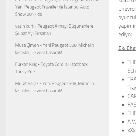
kültürü
Yeni Peugeot Traveller ile İstanbul Auto
Chevrol
Show 2017’de
oyuncul
yapımın
yasin kurt
-
Peugeot Almayı Düşünenlere
Şubat Ayı Fırsatları
ediyor.
Musa Çimen
-
Yeni Peugeot 308, Michelin
Ek: Che
lastikleri ile yere basacak!
THE
Furkan Kılıç
-
Toyota Corolla Hatchback
Sch
Türkiye’de
TRA
Murat Balçık
-
Yeni Peugeot 308, Michelin
Tra
lastikleri ile yere basacak!
CAR
FAS
THE
A W
xXx