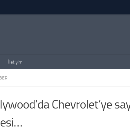
İletişim
BER
lywood’da Chevrolet’ye sa
esi…