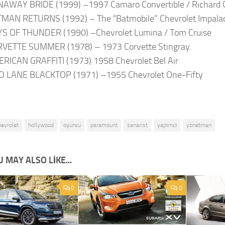
AWAY BRIDE (1999) –1997 Camaro Convertible / Richard 
MAN RETURNS (1992) – The “Batmobile” Chevrolet Impalad
S OF THUNDER (1990) –Chevrolet Lumina / Tom Cruise
VETTE SUMMER (1978) – 1973 Corvette Stingray.
RICAN GRAFFITI (1973) 1958 Chevrolet Bel Air
 LANE BLACKTOP (1971) –1955 Chevrolet One-Fifty
hevrolet
hollywood
oyuncu
paramount
senarist
yapımcı
yönetmen
 MAY ALSO LIKE...
0
0