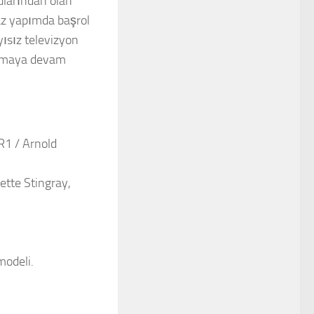
ularından olan
az yapımda başrol
ısız televizyon
 almaya devam
1 / Arnold
tte Stingray,
modeli.