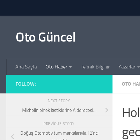
Skip to content
Oto Güncel
Ana Sayfa
Oto Haber
Teknik Bilgiler
Yazarlar
FOLLOW:
OTO HA
NEXT STORY
Hol
Michelin binek lastiklerine A derecesi…
PREVIOUS STORY
gec
Doğuş Otomotiv tüm markalarıyla 12’nci