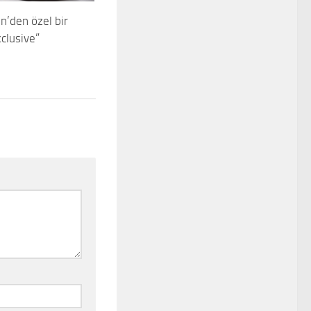
’den özel bir
xclusive”
3