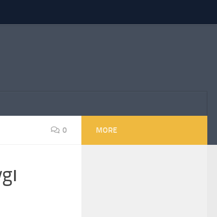
0
MORE
ygı