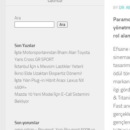
salonda!
BY
DR. A
Ara
Paramou
Ara
yönetme
rol ala
Son Yazılar
Efsane 
İşte Motorsporlarından İlham Alan Toyota
sinemac
Yaris Cross GR SPORT
tasarım
İstanbul İçin 4 Mevsim Lastikler Yeterli
ödül tö
İkinci Elde Uzaktan Ekspertiz Dönemi!
İşte Yılın Plug-in Hibrit Aracı: Lexus NX
markanı
450H+
ilgi gö
Mazda 10 Yeni Model İçin E-Call Sistemini
& Titan
Bekliyor
Fast and
gerçekl
gençler
Son yorumlar
emir orhan
-
Peugeot, Yeni Peugeot 5008 ve