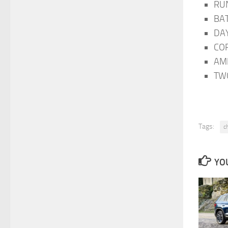
RUN
BAT
DAY
COR
AME
TWO
Tags:
c
YOU