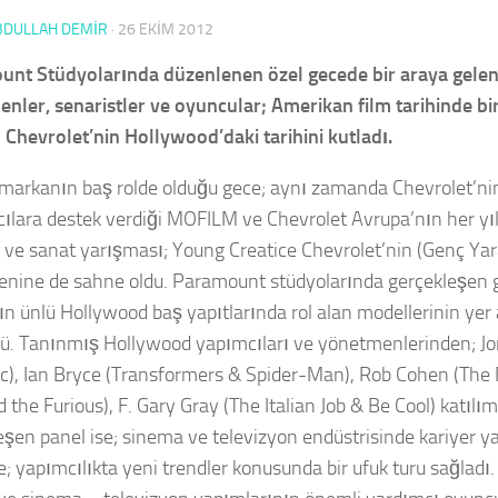
BDULLAH DEMİR
·
26 EKIM 2012
nt Stüdyolarında düzenlenen özel gecede bir araya gelen
nler, senaristler ve oyuncular; Amerikan film tarihinde bi
n Chevrolet’nin Hollywood’daki tarihini kutladı.
markanın baş rolde olduğu gece; aynı zamanda Chevrolet’ni
ılara destek verdiği MOFILM ve Chevrolet Avrupa’nın her yıl
 ve sanat yarışması; Young Creatice Chevrolet’nin (Genç Yara
renine de sahne oldu. Paramount stüdyolarında gerçekleşen g
n ünlü Hollywood baş yapıtlarında rol alan modellerinin yer 
rdü. Tanınmış Hollywood yapımcıları ve yönetmenlerinden; J
ic), Ian Bryce (Transformers & Spider-Man), Rob Cohen (T
 the Furious), F. Gary Gray (The Italian Job & Be Cool) katılıml
eşen panel ise; sinema ve televizyon endüstrisinde kariyer
e; yapımcılıkta yeni trendler konusunda bir ufuk turu sağladı