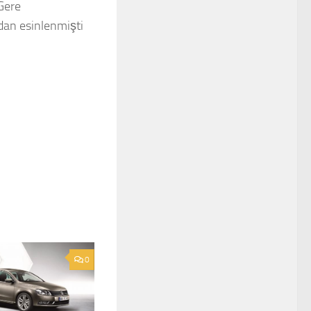
Gere
an esinlenmişti
0