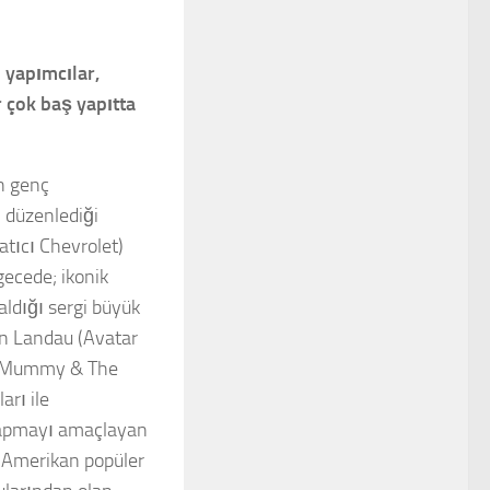
 yapımcılar,
r çok baş yapıtta
n genç
 düzenlediği
tıcı Chevrolet)
ecede; ikonik
aldığı sergi büyük
on Landau (Avatar
he Mummy & The
arı ile
 yapmayı amaçlayan
. Amerikan popüler