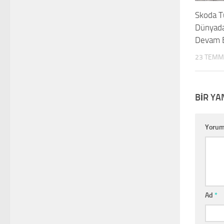
Skoda T
Dünyad
Devam E
23 TEMM
BIR YA
Yoru
Ad
*