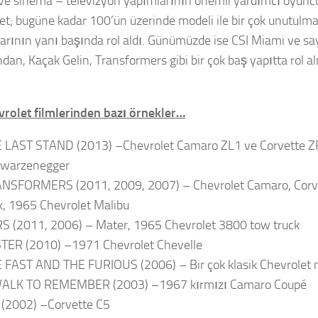
 ve sinema – televizyon yapımlarının önemli yardımcı oyunc
et; bugüne kadar 100’ün üzerinde modeli ile bir çok unutulm
arının yanı başında rol aldı. Günümüzde ise CSI Miami ve say
dan, Kaçak Gelin, Transformers gibi bir çok baş yapıtta rol
vrolet filmlerinden bazı örnekler…
 LAST STAND (2013) –Chevrolet Camaro ZL1 ve Corvette ZR
warzenegger
NSFORMERS (2011, 2009, 2007) – Chevrolet Camaro, Corve
x, 1965 Chevrolet Malibu
S (2011, 2006) – Mater, 1965 Chevrolet 3800 tow truck
TER (2010) –1971 Chevrolet Chevelle
 FAST AND THE FURIOUS (2006) – Bir çok klasik Chevrolet 
ALK TO REMEMBER (2003) –1967 kırmızı Camaro Coupé
 (2002) –Corvette C5