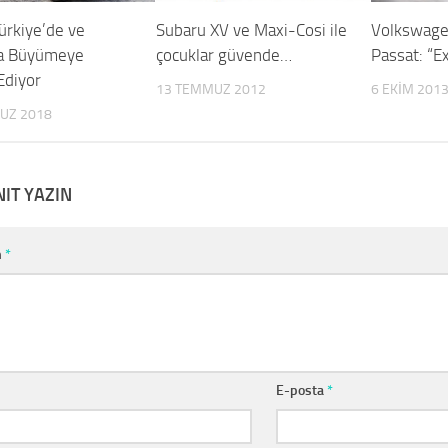
ürkiye’de ve
Subaru XV ve Maxi-Cosi ile
Volkswagen
a Büyümeye
çocuklar güvende…
Passat: “E
diyor
13 TEMMUZ 2012
6 EKIM 201
UZ 2018
NIT YAZIN
m
*
E-posta
*