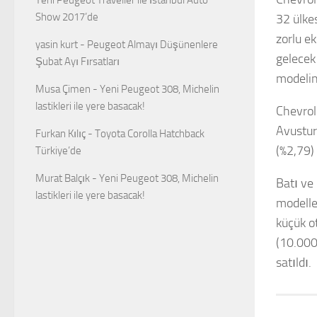
Show 2017’de
32 ülke
zorlu e
yasin kurt
-
Peugeot Almayı Düşünenlere
gelecek
Şubat Ayı Fırsatları
modelin
Musa Çimen
-
Yeni Peugeot 308, Michelin
lastikleri ile yere basacak!
Chevrol
Avustur
Furkan Kılıç
-
Toyota Corolla Hatchback
(%2,79) 
Türkiye’de
Murat Balçık
-
Yeni Peugeot 308, Michelin
Batı ve
lastikleri ile yere basacak!
modelle
küçük o
(10.000
satıldı.