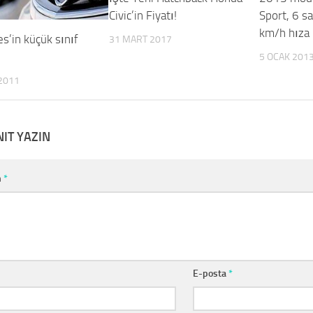
Civic’in Fiyatı!
Sport, 6 s
km/h hıza 
s’in küçük sınıf
31 MART 2017
5 OCAK 201
2011
NIT YAZIN
m
*
E-posta
*