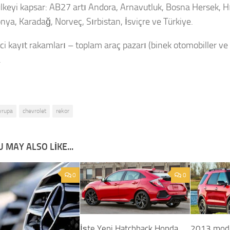
lkeyi kapsar: AB27 artı Andora, Arnavutluk, Bosna Hersek, Hı
ya, Karadağ, Norveç, Sırbistan, İsviçre ve Türkiye.
i kayıt rakamları – toplam araç pazarı (binek otomobiller ve h
.
vrupa
chevrolet
rekor
 MAY ALSO LIKE...
0
0
İşte Yeni Hatchback Honda
2013 mode