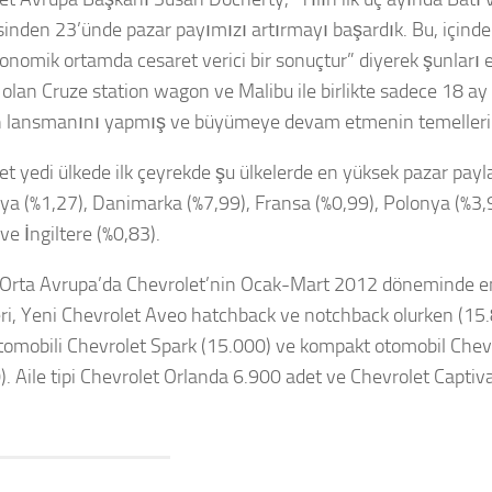
sinden 23’ünde pazar payımızı artırmayı başardık. Bu, için
konomik ortamda cesaret verici bir sonuçtur” diyerek şunları e
 olan Cruze station wagon ve Malibu ile birlikte sadece 18 ay
 lansmanını yapmış ve büyümeye devam etmenin temellerin
et yedi ülkede ilk çeyrekde şu ülkelerde en yüksek pazar payla
ya (%1,27), Danimarka (%7,99), Fransa (%0,99), Polonya (%3,9
ve İngiltere (%0,83).
 Orta Avrupa’da Chevrolet’nin Ocak-Mart 2012 döneminde en
ri, Yeni Chevrolet Aveo hatchback ve notchback olurken (15.
tomobili Chevrolet Spark (15.000) ve kompakt otomobil Chevr
). Aile tipi Chevrolet Orlanda 6.900 adet ve Chevrolet Capti