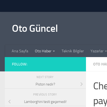
Skip to content
Oto Güncel
Ana Sayfa
Oto Haber
Teknik Bilgiler
Yazarlar
FOLLOW:
OTO HA
NEXT STORY
Che
Piston nedir?
PREVIOUS STORY
pay
Lamborghini testi geçemedi!