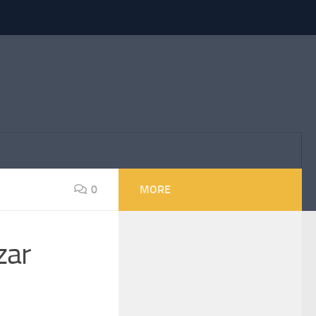
0
MORE
zar