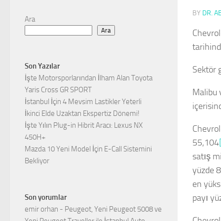
BY
DR. A
Ara
Ara
Chevrole
tarihind
Son Yazılar
Sektör g
İşte Motorsporlarından İlham Alan Toyota
Yaris Cross GR SPORT
Malibu 
İstanbul İçin 4 Mevsim Lastikler Yeterli
içerisi
İkinci Elde Uzaktan Ekspertiz Dönemi!
İşte Yılın Plug-in Hibrit Aracı: Lexus NX
Chevrol
450H+
55,104
Mazda 10 Yeni Model İçin E-Call Sistemini
satış m
Bekliyor
yüzde 8,
en yüks
payı yü
Son yorumlar
emir orhan
-
Peugeot, Yeni Peugeot 5008 ve
Chevrol
Yeni Peugeot Traveller ile İstanbul Auto