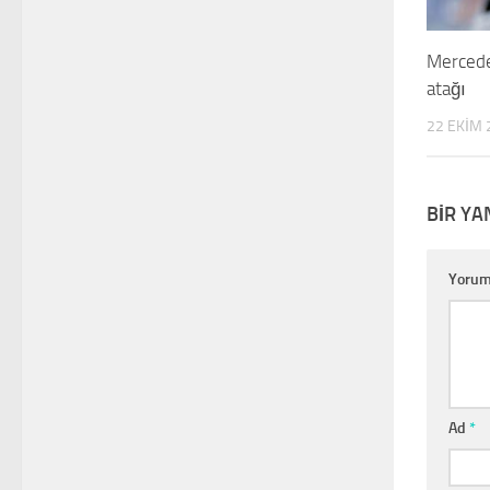
Mercede
atağı
22 EKIM 
BIR YA
Yoru
Ad
*