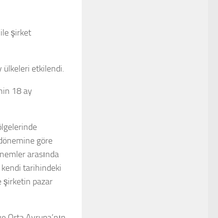
le şirket
ülkeleri etkilendi.
nin 18 ay
lgelerinde
ı dönemine göre
dönemler arasında
 kendi tarihindeki
 şirketin pazar
ve Orta Avrupa’nın