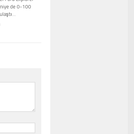
aniye de 0-100
ulaştı…
3