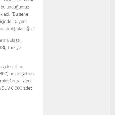
de bulunduğumuz
kledi: “Bu sene
 içinde 10 yeni
i atmış olacağız.”
rına ulaştı:
8), Türkiye
 çok satılan
800) onları şehrin
olet Cruze izledi
va SUV 6.800 adet