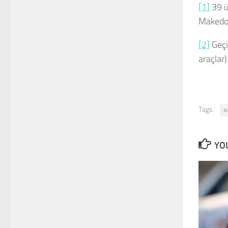
[1]
39 ü
Makedon
[2]
Geçic
araçlar)
Tags:
a
YOU