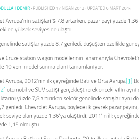
BDULLAH DEMİR
· PUBLISHED
17 NISAN 2012
· UPDATED
6 MART 2014
t Avrupa’nın satışları % 7,8 artarken, pazar payı yüzde 1,36 i
eki en yüksek seviyesine ulaştı.
enelinde satışlar yüzde 8,7 geriledi, düşüşten özellikle güney 
ve Cruze station wagon modellerinin lansmanıyla Chevrolet’
nde 10 yeni model sunma planı tamamlanıyor.
et Avrupa, 2012’nin ilk çeyreğinde Batı ve Orta Avrupa
[1]
Bö
[2]
otomobil ve SUV satışı gerçekleştirerek önceki yılın ayn
iktarını yüzde 7,8 artırırken sektör genelinde satışlar aynı 
7 geriledi. Chevrolet Avrupa, böylece ilk çeyrek pazar payını,
ek seviye olan yüzde 1,36’ya ulaştırdı. 2011’in ilk çeyreğinde
zde 1,15 olmuştu.
et Avrupa Başkanı Susan Docherty, “Yılın ilk üç ayında Batı 