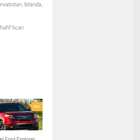
rvatistan, İzlanda,
afif ticari
0
l Ford Explorer