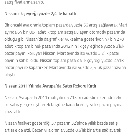
satış fiyatlarına sahip.
Nissan ilk çeyreği yüzde 2,4 ile kapattı
Bir önceki aya oranla toplam pazarda yüzde 56 artış sağlayarak Mart
ayında 64 bin 884 adetlik toplam satışa ulaşan otomotiv pazarında
olduğu gibi Nissan’da da grafikler yükselme gösteriyor. 47 bin 270
adetlik toplam binek pazarında 2012’nin ilk çeyreğinde yüzde 3’lük
pazar payını koruyan Nissan, Mart ayında ise yüzde 3.2’lik pazar
payının sahibi oldu. Nissan toplam pazarda ilk çeyreği yüzde 2,4’lik
pazar payı ile kapatırken Mart ayında ise yüzde 2,5’luk pazar payına
ulaştı.
Nissan 2011 Yılında Avrupa’da Satış Rekoru Kırdı
Nissan, Avrupa’da 2011 mali yılında 713 bin adedin üzerinde rekor
bir satış gerçekleştirerek bugüne kadarki en iyi yıllık pazar payına
imza attı.
Nissan faaliyet gösterdiği 37 pazarın 32’sinde yıllık bazda satış
artışı elde etti. Geçen yıla oranla yüzde 0,6’lık bir artış sağlayarak