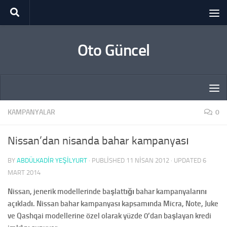
Skip to content
Oto Güncel
KAMPANYALAR
0
Nissan’dan nisanda bahar kampanyası
BY
ABDÜLKADIR YEŞİLYURT
· PUBLISHED
11 NISAN 2012
· UPDATED
6
MART 2014
Nissan, jenerik modellerinde başlattığı bahar kampanyalarını
açıkladı. Nissan bahar kampanyası kapsamında Micra, Note, Juke
ve Qashqai modellerine özel olarak yüzde 0’dan başlayan kredi