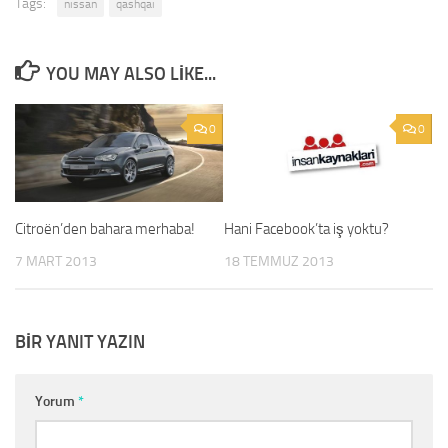
Tags:
nissan
qashqai
YOU MAY ALSO LIKE...
0
0
Citroën’den bahara merhaba!
Hani Facebook’ta iş yoktu?
7 MART 2013
18 TEMMUZ 2013
BIR YANIT YAZIN
Yorum
*