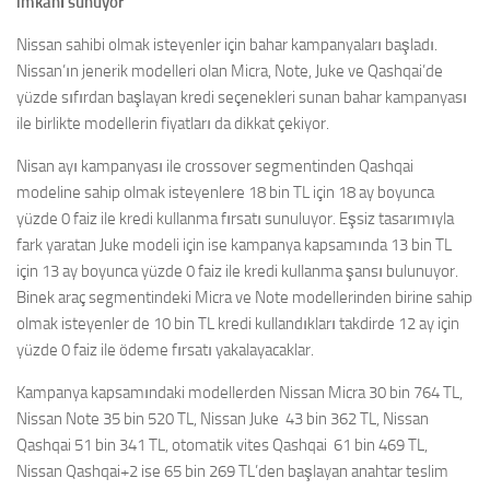
imkânı sunuyor
Nissan sahibi olmak isteyenler için bahar kampanyaları başladı.
Nissan’ın jenerik modelleri olan Micra, Note, Juke ve Qashqai’de
yüzde sıfırdan başlayan kredi seçenekleri sunan bahar kampanyası
ile birlikte modellerin fiyatları da dikkat çekiyor.
Nisan ayı kampanyası ile crossover segmentinden Qashqai
modeline sahip olmak isteyenlere 18 bin TL için 18 ay boyunca
yüzde 0 faiz ile kredi kullanma fırsatı sunuluyor. Eşsiz tasarımıyla
fark yaratan Juke modeli için ise kampanya kapsamında 13 bin TL
için 13 ay boyunca yüzde 0 faiz ile kredi kullanma şansı bulunuyor.
Binek araç segmentindeki Micra ve Note modellerinden birine sahip
olmak isteyenler de 10 bin TL kredi kullandıkları takdirde 12 ay için
yüzde 0 faiz ile ödeme fırsatı yakalayacaklar.
Kampanya kapsamındaki modellerden Nissan Micra 30 bin 764 TL,
Nissan Note 35 bin 520 TL, Nissan Juke 43 bin 362 TL, Nissan
Qashqai 51 bin 341 TL, otomatik vites Qashqai 61 bin 469 TL,
Nissan Qashqai+2 ise 65 bin 269 TL’den başlayan anahtar teslim