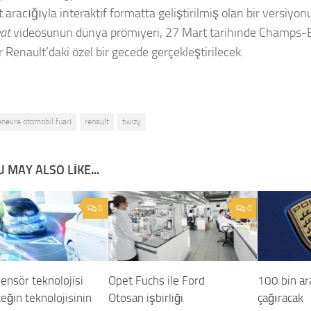
aracığıyla interaktif formatta geliştirilmiş olan bir versiyon
at
videosunun dünya prömiyeri, 27 Mart tarihinde Champs-E
r Renault’daki özel bir gecede gerçekleştirilecek.
enevre otomobil fuarı
renault
twizy
 MAY ALSO LIKE...
0
0
ensör teknolojisi
Opet Fuchs ile Ford
100 bin ara
eğin teknolojisinin
Otosan işbirliği
çağıracak