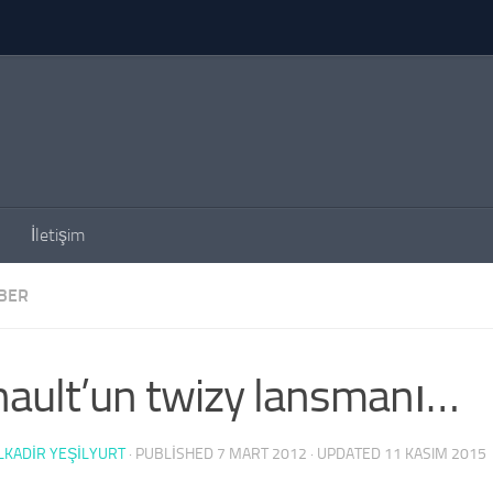
İletişim
BER
ault’un twizy lansmanı…
KADIR YEŞİLYURT
· PUBLISHED
7 MART 2012
· UPDATED
11 KASIM 2015