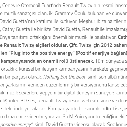
, Cenevre Otomobil Fuarı’nda Renault Twizy’nin resmi lans
e müzik sanatçısı olan, iki Grammy Ödülü bulunan ve dünyanı
David Guetta’nın katılımı ile kutluyor. Meşhur İbiza partileri
i, Cathy Guetta ile birlikte David Guetta, Renault ile imzalam
ünya tanıtımı ortaklığını önemli bir müzik ile başlatıyor.
Cat
yle Renault Twizy elçileri oldular. Çift, Twizy için 2012 bah
len “
Plug into the positive energy
” (Pozitif enerjiye bağlan)
m kampanyasında en önemli rolü üstlenecek.
Tüm dünyada se
ık ortaklık, küresel bir iletişim kampanyasını harekete geçiriy
ın bir parçası olarak,
Nothing But the Beat
isimli son albümün
at
şarkısının yeniden düzenlenmiş bir versiyonunu lanse ede
nik müzik severlere yepyeni bir dijital deneyim sunuyor: kamp
geliştirilen 3D ses, Renault Twizy resmi web sitesinde ve dü
 sitelerinde yer alacak. Kampanyanın bir sonraki adımı ise J
in daha önce videolar yaratan So Me’nin yönetmenliğindeki
 positive energy”
isimli David Guetta videosu olacak. Söz konu