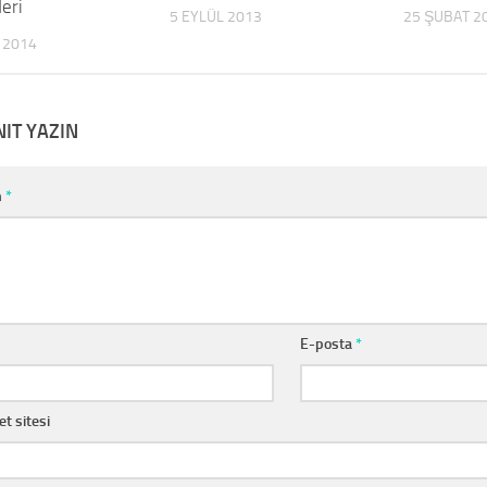
deri
5 EYLÜL 2013
25 ŞUBAT 2
 2014
NIT YAZIN
m
*
E-posta
*
et sitesi