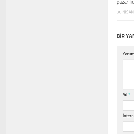
pazar li
30 NISAN
BIR YA
Yoru
Ad
*
İntern