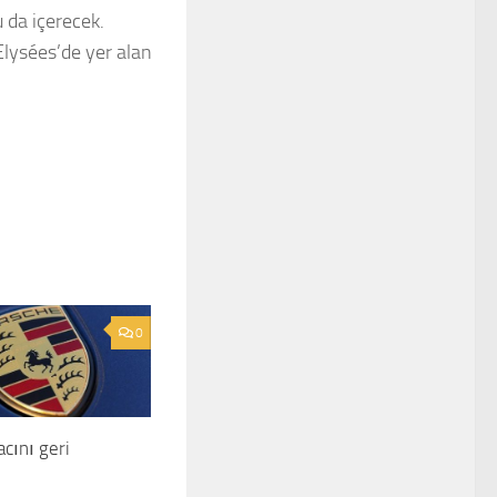
u da içerecek.
lysées’de yer alan
0
cını geri