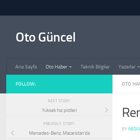
Skip to content
Oto Güncel
Ana Sayfa
Oto Haber
Teknik Bilgiler
Yazarlar
FOLLOW:
OTO HA
NEXT STORY
Ren
Yüksek hız pistleri
PREVIOUS STORY
BY
ABDÜL
Mercedes-Benz, Macaristan’da