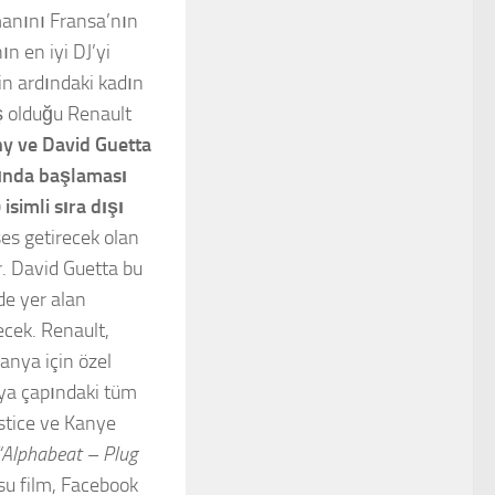
manını Fransa’nın
n en iyi DJ’yi
nin ardındaki kadın
ış olduğu Renault
hy ve David Guetta
arında başlaması
 isimli sıra dışı
s getirecek olan
or. David Guetta bu
de yer alan
cek. Renault,
anya için özel
nya çapındaki tüm
ustice ve Kanye
“Alphabeat – Plug
su film, Facebook