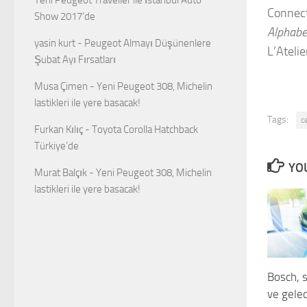
Connect 
Show 2017’de
Alphabe
yasin kurt
-
Peugeot Almayı Düşünenlere
L’Atelie
Şubat Ayı Fırsatları
Musa Çimen
-
Yeni Peugeot 308, Michelin
lastikleri ile yere basacak!
Tags:
c
Furkan Kılıç
-
Toyota Corolla Hatchback
Türkiye’de
YOU
Murat Balçık
-
Yeni Peugeot 308, Michelin
lastikleri ile yere basacak!
Bosch, s
ve gelec