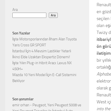
Renault
Ara
en gözd
Ara
seçilen 
olan eş
Twizy d
Son Yazılar
itibari
İşte Motorsporlarından İlham Alan Toyota
Yaris Cross GR SPORT
ön görü
İstanbul İçin 4 Mevsim Lastikler Yeterli
iletişi
İkinci Elde Uzaktan Ekspertiz Dönemi!
bir yıll
İşte Yılın Plug-in Hibrit Aracı: Lexus NX
ortaklığ
450H+
Alphabe
Mazda 10 Yeni Model İçin E-Call Sistemini
elektro
Bekliyor
olarak 
Renault
Son yorumlar
West iç
emir orhan
-
Peugeot, Yeni Peugeot 5008 ve
into the
Yeni Peugeot Traveller ile İstanbul Auto