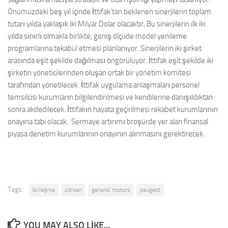
Önümüzdeki beş yıl içinde İttifak’tan beklenen sinerjilerin toplam
tutarı yılda yaklaşık iki Milyar Dolar olacaktır. Bu sinerjilerin ilk iki
yılda sınırlı olmakla birlikte, geniş ölçüde model yenileme
programlarına tekabül etmesi planlanıyor. Sinerjilerin iki şirket
arasında eşit şekilde dağılması öngörülüyor. İttifak eşit şekilde iki
şirketin yöneticilerinden oluşan ortak bir yönetim komitesi
tarafından yönetilecek. İttifak uygulama anlaşmaları personel
temsilcisi kurumların bilgilendirilmesi ve kendilerine danışıldıktan
sonra akdedilecek. İttifakın hayata geçirilmesi rekabet kurumlarının
onayına tabi olacak. Sermaye artırımı broşürde yer alan finansal
piyasa denetim kurumlarının onayının alınmasını gerektirecek.
Tags:
birleşme
citroen
general motors
peugeot
YOU MAY ALSO LIKE...