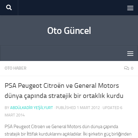
Skip to content
Oto Güncel
OTO HABER
0
PSA Peugeot Citroën ve General Motors
dünya çapında stratejik bir ortaklık kurdu
BY
ABDÜLKADIR YEŞİLYURT
· PUBLISHED
1 MART 2012
· UPDATED
6
MART 2014
PSA Peugeot Citroën ve General Motors dün dünya çapında
stratejik bir İttifak kurduklarını açıkladılar. İki şirketin güç birliğinden