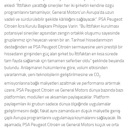
ekledi “İttifakın yarattığı sinerjiler her iki şirketin kendine özgü
programlarını tamamlıyor, General Motors’un Avrupa’da uzun
vadeli ve sürdürülebilir şekilde kârlılığını sağlayacak”. PSA Peugeot
Citroën İcra Kurulu Başkanı Philippe Varin: “Bu İttifakın kurulması
potansiyel sinerjiler açısından zengin ortaklık oluşumu sayesinde
gruplarımız için heyecan veren bir an. Tarihsel hissedarımızın
desteğinden ve PSA Peugeot Citroën sermayesine yeni prestijli bir
hissedarın girişinden güç alan şirket bu İttifaktan en kısa sürede
tam fayda sağlamak için tamamen seferber oldu” şeklinde beyanda
bulundu. Anlaşmanın hükümlerine göre, volüm etkisinden
yararlanmak, yeni teknolojilerin geliştirilmesine ve CO
2
emisyonlarına bağlı maliyetleri azaltmak ve performansı artırmak
üzere, PSA Peugeot Citroën ve General Motors dünya bazında bazı
platformları, modülleri ve aksamları paylaşacaklar. Platform
paylaşımları iki grubun sadece dünya ölçeğinde uygulamalar
geliştirmesini değil, fakat aynı zamanda en düşük maliyetle geniş
çaplı Avrupa programlarını uygulamaya koymalarını sağlayacak. İlk
aşamada, PSA Peugeot Citroën ve General Motors küçük ve orta