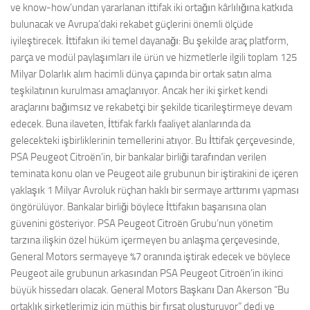
ve know-how’undan yararlanan ittifak iki ortağın kârlılığına katkıda
bulunacak ve Avrupa’daki rekabet güçlerini önemli ölçüde
iyileştirecek. İttifakın iki temel dayanağı: Bu şekilde araç platform,
parça ve modül paylaşımları ile ürün ve hizmetlerle ilgili toplam 125
Milyar Dolarlık alım hacimli dünya çapında bir ortak satın alma
teşkilatının kurulması amaçlanıyor. Ancak her iki şirket kendi
araçlarını bağımsız ve rekabetçi bir şekilde ticarileştirmeye devam
edecek. Buna ilaveten, İttifak farklı faaliyet alanlarında da
gelecekteki işbirliklerinin temellerini atıyor. Bu İttifak çerçevesinde,
PSA Peugeot Citroën’in, bir bankalar birliği tarafından verilen
teminata konu olan ve Peugeot aile grubunun bir iştirakini de içeren
yaklaşık 1 Milyar Avroluk rüçhan haklı bir sermaye arttırımı yapması
öngörülüyor. Bankalar birliği böylece İttifakın başarısına olan
güvenini gösteriyor. PSA Peugeot Citroën Grubu’nun yönetim
tarzına ilişkin özel hüküm içermeyen bu anlaşma çerçevesinde,
General Motors sermayeye %7 oranında iştirak edecek ve böylece
Peugeot aile grubunun arkasından PSA Peugeot Citroën’in ikinci
büyük hissedarı olacak. General Motors Başkanı Dan Akerson “Bu
ortaklık şirketlerimiz için müthiş bir fırsat oluşturuyor” dedi ve