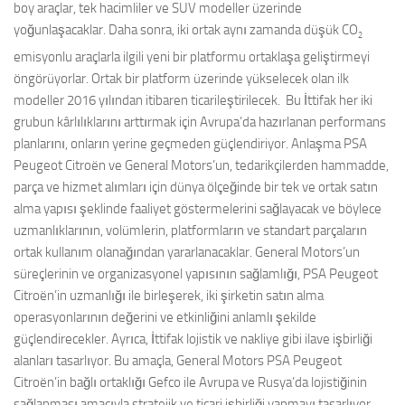
boy araçlar, tek hacimliler ve SUV modeller üzerinde
yoğunlaşacaklar. Daha sonra, iki ortak aynı zamanda düşük CO
2
emisyonlu araçlarla ilgili yeni bir platformu ortaklaşa geliştirmeyi
öngörüyorlar. Ortak bir platform üzerinde yükselecek olan ilk
modeller 2016 yılından itibaren ticarileştirilecek. Bu İttifak her iki
grubun kârlılıklarını arttırmak için Avrupa’da hazırlanan performans
planlarını, onların yerine geçmeden güçlendiriyor. Anlaşma PSA
Peugeot Citroën ve General Motors’un, tedarikçilerden hammadde,
parça ve hizmet alımları için dünya ölçeğinde bir tek ve ortak satın
alma yapısı şeklinde faaliyet göstermelerini sağlayacak ve böylece
uzmanlıklarının, volümlerin, platformların ve standart parçaların
ortak kullanım olanağından yararlanacaklar. General Motors’un
süreçlerinin ve organizasyonel yapısının sağlamlığı, PSA Peugeot
Citroën’in uzmanlığı ile birleşerek, iki şirketin satın alma
operasyonlarının değerini ve etkinliğini anlamlı şekilde
güçlendirecekler. Ayrıca, İttifak lojistik ve nakliye gibi ilave işbirliği
alanları tasarlıyor. Bu amaçla, General Motors PSA Peugeot
Citroën’in bağlı ortaklığı Gefco ile Avrupa ve Rusya’da lojistiğinin
sağlanması amacıyla stratejik ve ticari işbirliği yapmayı tasarlıyor.