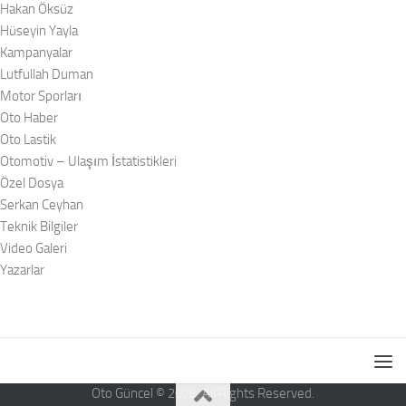
Hakan Öksüz
Hüseyin Yayla
Kampanyalar
Lutfullah Duman
Motor Sporları
Oto Haber
Oto Lastik
Otomotiv – Ulaşım İstatistikleri
Özel Dosya
Serkan Ceyhan
Teknik Bilgiler
Video Galeri
Yazarlar
Oto Güncel © 2026. All Rights Reserved.