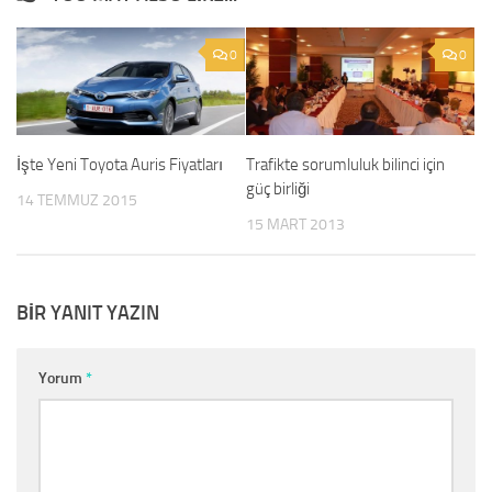
0
0
İşte Yeni Toyota Auris Fiyatları
Trafikte sorumluluk bilinci için
güç birliği
14 TEMMUZ 2015
15 MART 2013
BIR YANIT YAZIN
Yorum
*