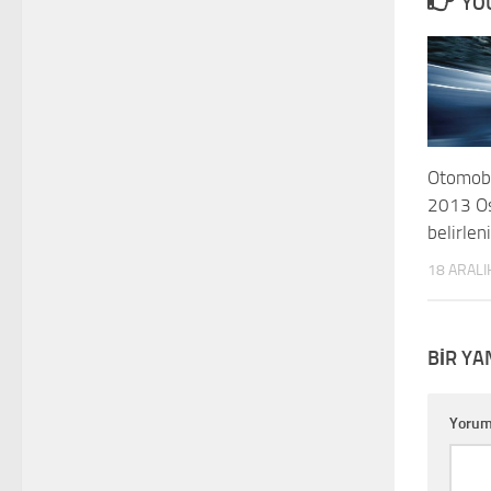
YOU
Otomobi
2013 Os
belirlen
18 ARALI
BIR YA
Yoru