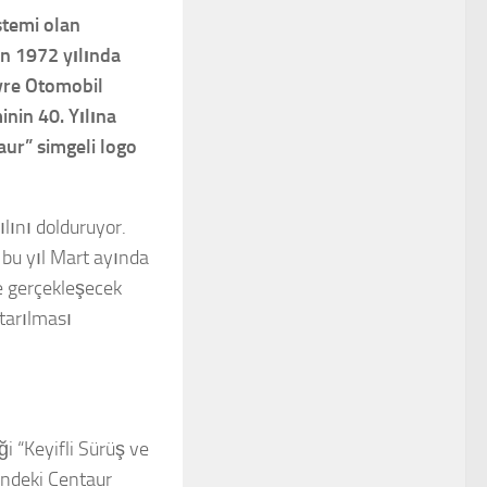
stemi olan
un 1972 yılında
vre Otomobil
inin 40. Yılına
aur” simgeli logo
ılını dolduruyor.
 bu yıl Mart ayında
e gerçekleşecek
ktarılması
i “Keyifli Sürüş ve
lindeki Centaur