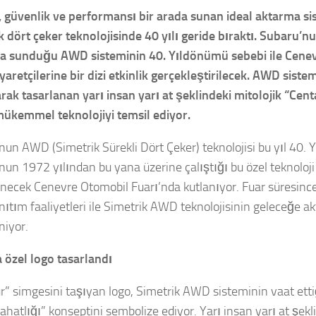
 güvenlik ve performansı bir arada sunan ideal aktarma si
k dört çeker teknolojisinde 40 yılı geride bıraktı. Subaru’n
a sunduğu AWD sisteminin 40. Yıldönümü sebebi ile Cene
yaretçilerine bir dizi etkinlik gerçekleştirilecek. AWD sistem
arak tasarlanan yarı insan yarı at şeklindeki mitolojik “Cent
mükemmel teknolojiyi temsil ediyor.
un AWD (Simetrik Sürekli Dört Çeker) teknolojisi bu yıl 40. Y
nun 1972 yılından bu yana üzerine çalıştığı bu özel teknoloji
necek Cenevre Otomobil Fuarı’nda kutlanıyor. Fuar süresinc
nıtım faaliyetleri ile Simetrik AWD teknolojisinin geleceğe a
niyor.
a özel logo tasarlandı
r” simgesini taşıyan logo, Simetrik AWD sisteminin vaat ettiğ
ahatlığı” konseptini sembolize ediyor. Yarı insan yarı at şek