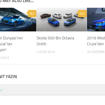
 MAY ALSO LIKE...
0
0
l Dünyası’nın
Skoda 500 Bin Octavia
2016 Mode
car’ları
Üretti
Cruze’den 
iyor!
4 OCAK 2015
26 HAZIRAN
K 2012
NIT YAZIN
m
*