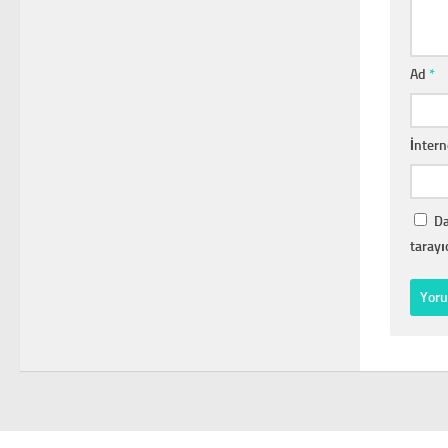
Ad
*
İntern
Da
tarayı