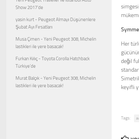
simgesi
Show 2017’de
mükemme
yasin kurt
-
Peugeot Almayı Düşünenlere
Şubat Ayı Fırsatları
Symmetr
Musa Çimen
-
Yeni Peugeot 308, Michelin
Her türl
lastikleri ile yere basacak!
gücünün 
Furkan Kılıç
-
Toyota Corolla Hatchback
değil f
Türkiye’de
standart
Simetri
Murat Balçık
-
Yeni Peugeot 308, Michelin
lastikleri ile yere basacak!
keyifli 
Tags:
a