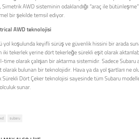
, Simetrik AWD sisteminin odaklandığı “araç ile bütünleşme
l bir şekilde temsil ediyor.
ical AWD teknolojisi
ü yol koşulunda keyifli sürüş ve güvenlik hissini bir arada su
iki tekerlek yerine dört tekerleğe sürekli eşit olarak aktarıla
ull-time olarak çalışan bir aktarma sistemidir. Sadece Subaru 
 olarak bulunan bir teknolojidir. Hava ya da yol şartları ne ol
k Sürekli Dört Çeker teknolojisi sayesinde tüm Subaru modelle
yolculuk sunar.
wd
subaru