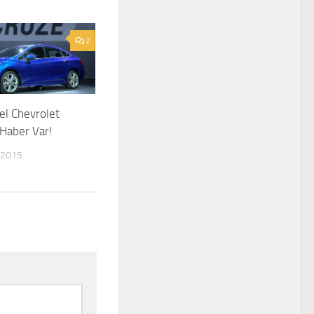
2
l Chevrolet
Haber Var!
 2015