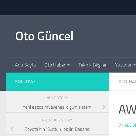
Skip to content
Oto Güncel
Ana Sayfa
Oto Haber
Teknik Bilgiler
Yazarlar
FOLLOW:
OTO HA
NEXT STORY
AWD
Yeni egzoz muayenesi ölçüm sistemi
PREVIOUS STORY
BY
ABDÜL
Toyota’nın “Sürdürülebilir” Başarısı