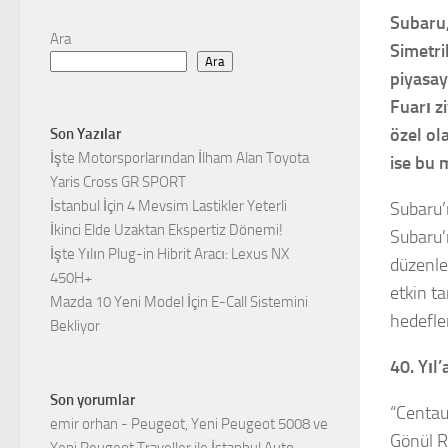
Subaru,
Ara
Simetri
Ara
piyasay
Fuarı zi
özel ol
Son Yazılar
İşte Motorsporlarından İlham Alan Toyota
ise bu 
Yaris Cross GR SPORT
İstanbul İçin 4 Mevsim Lastikler Yeterli
Subaru’n
İkinci Elde Uzaktan Ekspertiz Dönemi!
Subaru’
İşte Yılın Plug-in Hibrit Aracı: Lexus NX
düzenle
450H+
etkin ta
Mazda 10 Yeni Model İçin E-Call Sistemini
hedefle
Bekliyor
40. Yıl’
Son yorumlar
“Centau
emir orhan
-
Peugeot, Yeni Peugeot 5008 ve
Gönül R
Yeni Peugeot Traveller ile İstanbul Auto