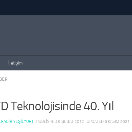
İletişim
BER
 Teknolojisinde 40. Yıl
KADIR YEŞİLYURT
· PUBLISHED
6 ŞUBAT 2012
· UPDATED
6 KASIM 2021