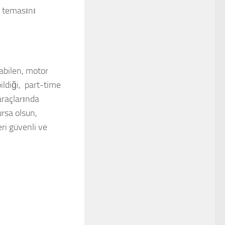
” temasını
nabilen, motor
bildiği, part-time
araçlarında
ursa olsun,
ri güvenli ve