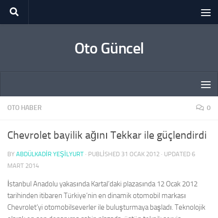
Skip to content
Oto Güncel
OTO HABER
0
Chevrolet bayilik ağını Tekkar ile güçlendirdi
BY
ABDÜLKADIR YEŞİLYURT
· PUBLISHED
31 OCAK 2012
· UPDATED
6
MART 2014
İstanbul Anadolu yakasında Kartal’daki plazasında 12 Ocak 2012
tarihinden itibaren Türkiye’nin en dinamik otomobil markası
Chevrolet’yi otomobilseverler ile buluşturmaya başladı. Teknolojik