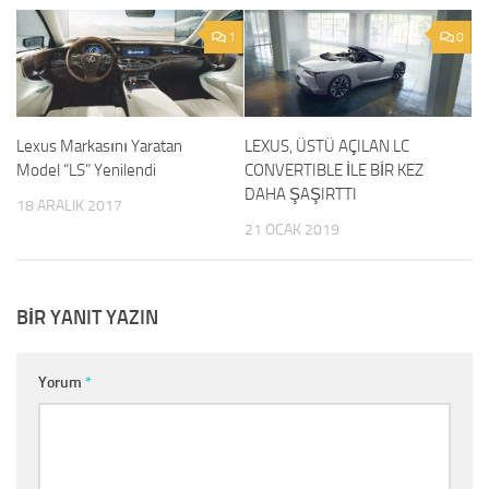
1
0
Lexus Markasını Yaratan
LEXUS, ÜSTÜ AÇILAN LC
Model “LS” Yenilendi
CONVERTIBLE İLE BİR KEZ
DAHA ŞAŞIRTTI
18 ARALIK 2017
21 OCAK 2019
BIR YANIT YAZIN
Yorum
*