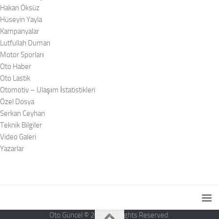
Hakan Öksüz
Hüseyin Yayla
Kampanyalar
Lutfullah Duman
Motor Sporları
Oto Haber
Oto Lastik
Otomotiv – Ulaşım İstatistikleri
Özel Dosya
Serkan Ceyhan
Teknik Bilgiler
Video Galeri
Yazarlar
Oto Güncel © 2026. All Rights Reserved.