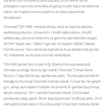
olarak en son donanıma sahip plazada, üstün teknik servis
anlayışının yanı sıra, konuklara ait geniş misafir kabul ve bekleme
salonu ile müşteri memnuniyetinin ön plana çıkarılması
amaçlanıyor.
Chevrolet TEK-KAR, mekanik atölye, boya ve kaporta atölyesi,
yedekparça deposu, showroom, misafir kabul salonu, misafir
kafeteryası, personel dinlenme ve giyinme salonlarından oluşan
3570m² kapalı alan, 1380m² açık alan ile toplam 4950m² alanda
hizmet veriyor. Aynı zamanda kaporta ve boya atölyesinde günde
10, mekanikte ise 60 araca hizmet verebilecek.
TEK-KAR (şirket tam ünvan) A.Ş. İstanbul Avrupa yakasında
hizmete sunduğu tesis ile ilgili olarak Chevrolet Türkiye Genel
Müdürü Tolga Atmaca şu açıklamayı yaptı; “Dünya çapında liderlik
koltuğuna oturmuş Chevrolet markası olarak Türkiye’de, her geçen
gün, aileye yeni katılan modeller ile dinamik bir şekilde büyümeye
devam ediyoruz. 2011 yılında Chevrolet olarak 23.610 adet
perakende satış yaptık. Binek araç pazarından %3,98 pay aldık. 2010
yılına göre binek pazar %16,43 büyürken Chevrolet markası olarak