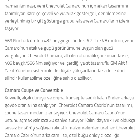
harmanlanması, yeni Chevrolet Camaro’nun iç mekan tasarımını
tanımlıyor. Kare çerçeveli ve yuvarlak göstergeli, derinlemesine
yerleştirilmiş bir çift gösterge grubu, efsanevi Camaro’ların izlerini
taşıyor.
569 Nm tork üreten 432 beygir gücündeki 6.2 litre V8 motoru, yeni
Camaro’nun atak ve güçlü görünümüne uygun olan gücü
vurguluyor. Chevrolet Camaro, altı ileri otomatik şanzımanda ise,
405 beygir/556 Nm sağlıyor ve içerdiği yakıt tasarruflu GM Aktif
Yakıt Yönetim sistemi ile de düşük yük şartlarında sadece dört
silindir kullanabilme özelliğine sahip olabiliyor.
Camaro Coupe ve Convertible
Kuvvetli, alçak duruşu ve orijinal konsepte sadık kalan önden arkaya
gövde oranlarına sahip yeni Chevrolet Camaro Cabrio’nun tasarımı,
coupe tasarımından izler taşıyor. Chevrolet Camaro Cabrio’nun
üstünü açmak yalnızca 20 saniye sürüyor. Kalın, dayanıklı ve oldukça
sessiz bir sürüş sağlayan akustik malzemelerden üretilen Chevrolet
Camaro Cabrio’nun arka camı ise, özel buğu önleyici özelliğe