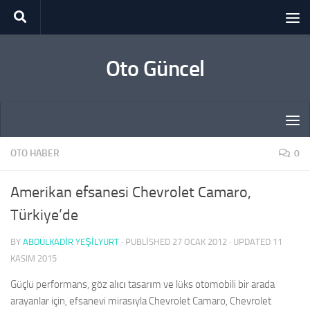
Skip to content
Oto Güncel
OTO HABER
0
Amerikan efsanesi Chevrolet Camaro,
Türkiye’de
BY
ABDÜLKADIR YEŞİLYURT
· PUBLISHED
27 OCAK 2012
· UPDATED
11
KASIM 2015
Güçlü performans, göz alıcı tasarım ve lüks otomobili bir arada
arayanlar için, efsanevi mirasıyla Chevrolet Camaro, Chevrolet