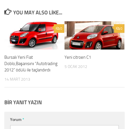
YOU MAY ALSO LIKE...
0
0
Bursalı Yeni Fiat
Yeni citroen C1
Doblo,Başarısını “Autotrading
5 OCAK 2012
2012” ödülü ile taçlandırdı
14 MART 2013
BIR YANIT YAZIN
Yorum
*