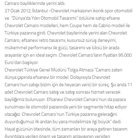
Camaro bayiliklerinde yerini aldı.
27 Ocak 2012, İstanbul -Chevrolet markasının ikonik spor otomobili
ve “Dünya’da Yılın Otomobil Tasarımı” ödülüne sahip efsane
Chevrolet Camaro modelleri, hem Coupe hem de Cabrio modeli ile
Türkiye pazarına girdi. Chevrolet bayilerinde yerini alan Chevrolet
Camaro; efsanevi retro tasarımı, kusursuz sürüş deneyimi,
mükemmel performansı ile gücü, tasarımı ve lüksü bir arada
arayanlar için en ideal seçim. Chevrolet Camaro’ların fiyatları 95.000
Euro’dan başlıyor.
Chevrolet Türkiye Genel Müdürü Tolga Atmaca “Camaro zaten
dünya çapında efsanevi bir model. Dolayısıyla Chevrolet
Camaro’nun satışı bizim için de heyecan verici bir süreç. Şu anda 11
adet Chevrolet Camaro satış ve satış sonrası hizmet verecek
bayiliğimiz bulunuyor. Efsanevi Chevrolet Camaro’nun da pazara
sunulması ile otomobil pazarında yeni bir segmente hitap ediyor
olacağız. Chevrolet Camaro’nun Türkiye pazarına geleceğini
duyurduğumuz ilk andan bu yana modelimize ilgi büyük” dedi.
Hayal gücünün ötesinde, tüm zamanları bir araya getiren tasarım
Ayrıntılara verilen önem ve tasarım anlayışının yeniden