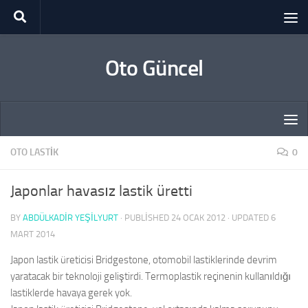
Skip to content
Oto Güncel
OTO LASTIK
0
Japonlar havasız lastik üretti
BY
ABDÜLKADIR YEŞİLYURT
· PUBLISHED
24 OCAK 2012
· UPDATED
6
MART 2014
Japon lastik üreticisi Bridgestone, otomobil lastiklerinde devrim
yaratacak bir teknoloji geliştirdi. Termoplastik reçinenin kullanıldığı
lastiklerde havaya gerek yok.