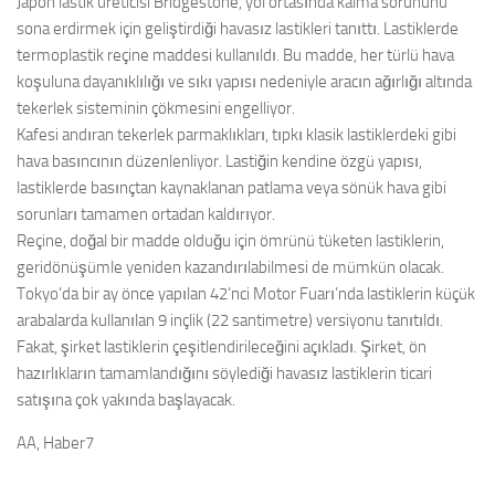
Japon lastik üreticisi Bridgestone, yol ortasında kalma sorununu
sona erdirmek için geliştirdiği havasız lastikleri tanıttı. Lastiklerde
termoplastik reçine maddesi kullanıldı. Bu madde, her türlü hava
koşuluna dayanıklılığı ve sıkı yapısı nedeniyle aracın ağırlığı altında
tekerlek sisteminin çökmesini engelliyor.
Kafesi andıran tekerlek parmaklıkları, tıpkı klasik lastiklerdeki gibi
hava basıncının düzenlenliyor. Lastiğin kendine özgü yapısı,
lastiklerde basınçtan kaynaklanan patlama veya sönük hava gibi
sorunları tamamen ortadan kaldırıyor.
Reçine, doğal bir madde olduğu için ömrünü tüketen lastiklerin,
geridönüşümle yeniden kazandırılabilmesi de mümkün olacak.
Tokyo’da bir ay önce yapılan 42’nci Motor Fuarı’nda lastiklerin küçük
arabalarda kullanılan 9 inçlik (22 santimetre) versiyonu tanıtıldı.
Fakat, şirket lastiklerin çeşitlendirileceğini açıkladı. Şirket, ön
hazırlıkların tamamlandığını söylediği havasız lastiklerin ticari
satışına çok yakında başlayacak.
AA, Haber7