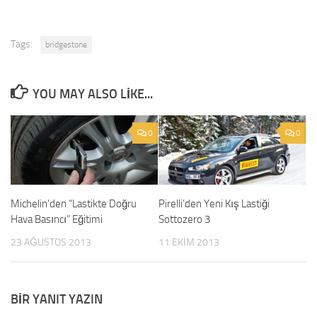
Tags:
bridgestone
YOU MAY ALSO LIKE...
0
0
Michelin’den “Lastikte Doğru
Pirelli’den Yeni Kış Lastiği
Hava Basıncı” Eğitimi
Sottozero 3
23 AĞUSTOS 2013
11 EKIM 2013
BIR YANIT YAZIN