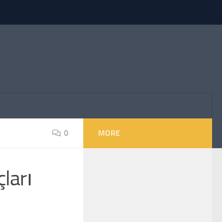
0
MORE
ları