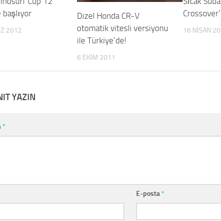
indsurf Cup’12
Sıcak Sud
 başlıyor
Crossover’l
Dizel Honda CR-V
otomatik vitesli versiyonu
Z 2012
16 NISAN 2
ile Türkiye’de!
6 EKIM 2011
NIT YAZIN
m
*
E-posta
*