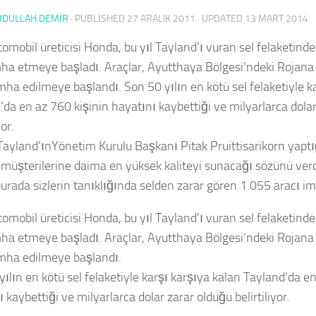
BDULLAH DEMİR
· PUBLISHED
27 ARALIK 2011
· UPDATED
13 MART 2014
tomobil üreticisi Honda, bu yıl Tayland’ı vuran sel felaketind
mha etmeye başladı. Araçlar, Ayutthaya Bölgesi’ndeki Rojana 
imha edilmeye başlandı. Son 50 yılın en kötü sel felaketiyle k
’da en az 760 kişinin hayatını kaybettiği ve milyarlarca dola
yor.
ayland’ınYönetim Kurulu Başkanı Pitak Pruittisarikorn yapt
müşterilerine daima en yüksek kaliteyi sunacağı sözünü verd
urada sizlerin tanıklığında selden zarar gören 1.055 aracı im
tomobil üreticisi Honda, bu yıl Tayland’ı vuran sel felaketind
mha etmeye başladı. Araçlar, Ayutthaya Bölgesi’ndeki Rojana 
imha edilmeye başlandı.
ılın en kötü sel felaketiyle karşı karşıya kalan Tayland’da e
 kaybettiği ve milyarlarca dolar zarar olduğu belirtiliyor.