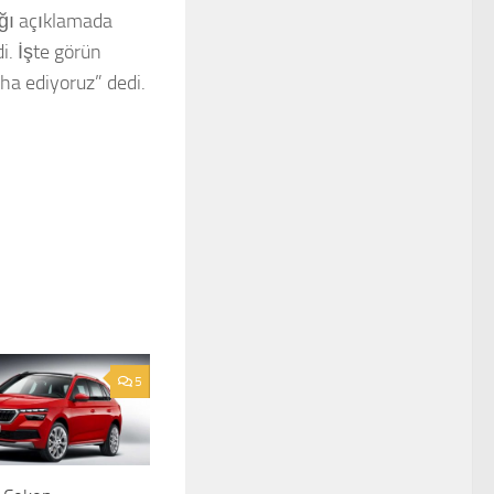
ığı açıklamada
i. İşte görün
ha ediyoruz” dedi.
5