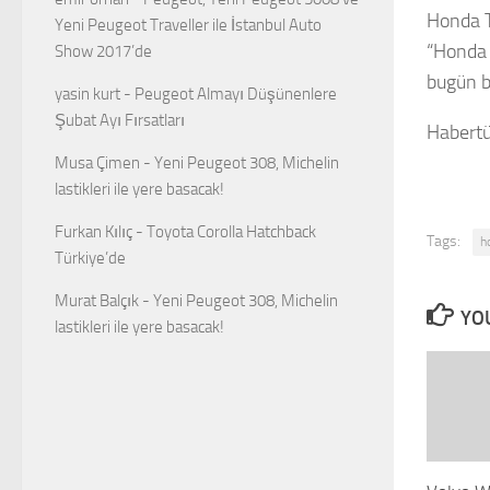
Honda T
Yeni Peugeot Traveller ile İstanbul Auto
“Honda 
Show 2017’de
bugün b
yasin kurt
-
Peugeot Almayı Düşünenlere
Şubat Ayı Fırsatları
Habertü
Musa Çimen
-
Yeni Peugeot 308, Michelin
lastikleri ile yere basacak!
Furkan Kılıç
-
Toyota Corolla Hatchback
Tags:
h
Türkiye’de
Murat Balçık
-
Yeni Peugeot 308, Michelin
YOU
lastikleri ile yere basacak!