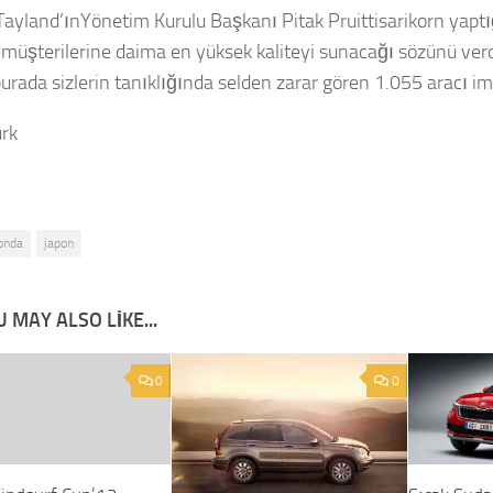
ayland’ınYönetim Kurulu Başkanı Pitak Pruittisarikorn yapt
müşterilerine daima en yüksek kaliteyi sunacağı sözünü verd
urada sizlerin tanıklığında selden zarar gören 1.055 aracı im
rk
onda
japon
 MAY ALSO LIKE...
0
0