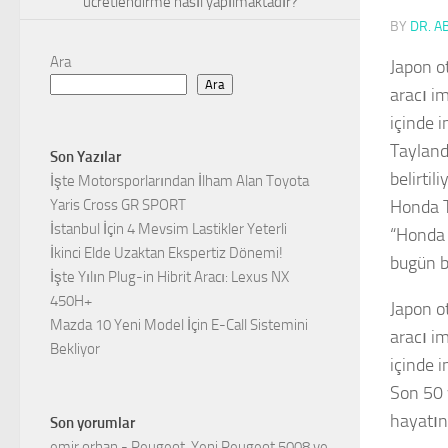
ücretlendirme nasıl yapılmaktadır?
BY
DR. A
Ara
Japon o
Ara
aracı i
içinde 
Tayland
Son Yazılar
belirtili
İşte Motorsporlarından İlham Alan Toyota
Yaris Cross GR SPORT
Honda T
İstanbul İçin 4 Mevsim Lastikler Yeterli
“Honda 
İkinci Elde Uzaktan Ekspertiz Dönemi!
bugün b
İşte Yılın Plug-in Hibrit Aracı: Lexus NX
450H+
Japon o
Mazda 10 Yeni Model İçin E-Call Sistemini
aracı i
Bekliyor
içinde 
Son 50 y
hayatını
Son yorumlar
emir orhan
-
Peugeot, Yeni Peugeot 5008 ve