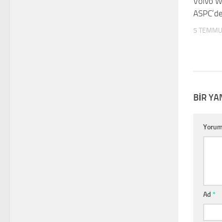
Volvo W
ASPC’de
5 TEMMU
BIR YA
Yoru
Ad
*