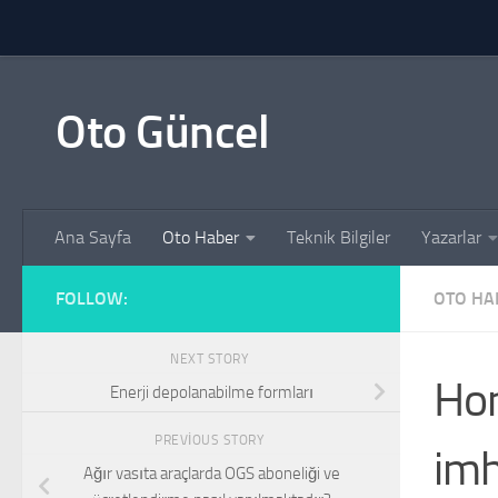
Skip to content
Oto Güncel
Ana Sayfa
Oto Haber
Teknik Bilgiler
Yazarlar
FOLLOW:
OTO HA
NEXT STORY
Hon
Enerji depolanabilme formları
PREVIOUS STORY
imh
Ağır vasıta araçlarda OGS aboneliği ve