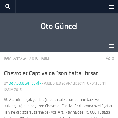
Skip to content
Oto Güncel
KAMPANYALAR
/
OTO HABER
0
Chevrolet Captiva’da “son hafta” fırsatı
BY
DR. ABDULLAH DEMİR
· PUBLISHED
26 ARALIK 2011
· UPDATED
11
KASIM 2015
SUV sınıfının çok yönlülüğü ve bir aile otomobilinin tarzı ve
kullanışlılığını birleştiren Chevrolet Captiva Aralık ayına özel fiyatları
ile yine dikkatleri üzerine çekiyor. Aralık ayına özel 75.000 TL satış