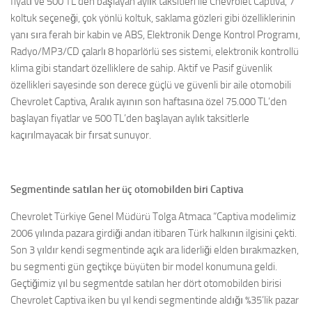
fiyatı ve 500 TL’den başlayan aylık taksitleri ile Chevrolet Captiva, 7
koltuk seçeneği, çok yönlü koltuk, saklama gözleri gibi özelliklerinin
yanı sıra ferah bir kabin ve ABS, Elektronik Denge Kontrol Programı,
Radyo/MP3/CD çalarlı 8 hoparlörlü ses sistemi, elektronik kontrollü
klima gibi standart özelliklere de sahip. Aktif ve Pasif güvenlik
özellikleri sayesinde son derece güçlü ve güvenli bir aile otomobili
Chevrolet Captiva, Aralık ayının son haftasına özel 75.000 TL’den
başlayan fiyatlar ve 500 TL’den başlayan aylık taksitlerle
kaçırılmayacak bir fırsat sunuyor.
Segmentinde satılan her üç otomobilden biri Captiva
Chevrolet Türkiye Genel Müdürü Tolga Atmaca “Captiva modelimiz
2006 yılında pazara girdiği andan itibaren Türk halkının ilgisini çekti.
Son 3 yıldır kendi segmentinde açık ara liderliği elden bırakmazken,
bu segmenti gün geçtikçe büyüten bir model konumuna geldi.
Geçtiğimiz yıl bu segmentde satılan her dört otomobilden birisi
Chevrolet Captiva iken bu yıl kendi segmentinde aldığı %35’lik pazar