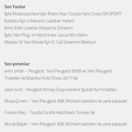
Son Yazılar
İşte Motorsporlarından İlham Alan Toyota Yaris Cross GR SPORT
İstanbul İçin 4 Mevsim Lastikler Yeterli
İkinci Elde Uzaktan Ekspertiz Dönemi!
İşte Yılın Plug-in Hibrit Aracı: Lexus NX 450H+
Mazda 10 Yeni Model İçin E-Call Sistemini Bekliyor
Son yorumlar
emir orhan
-
Peugeot, Yeni Peugeot 5008 ve Yeni Peugeot
Traveller ile İstanbul Auto Show 2017’de
yasin kurt
-
Peugeot Almayı Düşünenlere Şubat Ayı Fırsatları
Musa Çimen
-
Yeni Peugeot 308, Michelin lastikleri ile yere basacak!
Furkan Kılıç
-
Toyota Corolla Hatchback Türkiye’de
Murat Balçık
-
Yeni Peugeot 308, Michelin lastikleri ile yere basacak!