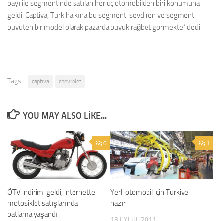
payı ile segmentinde satılan her üç otomobilden biri konumuna
geldi. Captiva, Türk halkına bu segmenti sevdiren ve segmenti
büyüten bir model olarak pazarda büyük rağbet görmekte” dedi.
Tags:
captiva
chevrolet
YOU MAY ALSO LIKE...
0
1
ÖTV indirimi geldi, internette
Yerli otomobil için Türkiye
motosiklet satışlarında
hazır
patlama yaşandı
13 EYLÜL 2011