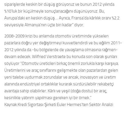
siparişlerde keskin bir düşüş görüyoruz ve bunun 2012 yılında
%10’luk bir küçülmeyle sonuçlanacağını düşünüyoruz. Bu,
Avrupa’daki en keskin düşüş… Ayrıca, Fransa’da kârlılık oranı %2.2
seviyesiyle Almanya’nın üçte biri kadar” diyor.
2008-2009 krizi bu anlamda otomotiv üretiminde yükselen
pazarlara doğru yer değiştirmeyi kuvvetlendirdi ve bu eğilim 2011-
2012 yılında da -bu bölgelerde de yavaşlama olmasına rağmen-
devam edecek. Wilfried Verstraete bu konuda son olarak şunları
söylüyor “Otomotiv üreticileri birkaç önemli zorlukla karşı karşıya.
Üretimlerini ve araç sınıflarını gelişmekte olan pazarlardan gelen
yeni talebe uydurmak zorundalar ve ancak, inovasyon ve üretim
alanında endüstriyel ortaklıklar kurarak sürdürülebilir rekabetçi
avantaja sahip olabilirler. Kârlı ve yeşil (doğa dostu) bir araç,
kesinlikle yatırım yapılması gereken iyi bir örnek.”
Kaynak:Kredi Sigortası Şirketi Euler Hermes’ten Sektör Analizi