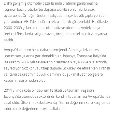
Daha gelişmiş otomotiv pazarlarında üretimin gerilemesine
rağmen bazı üreticiler bu düşüşe aldıkları önlemlerle ayak
uydurabildi. Örneğin, üretim faaliyetlerini çok büyük çapta yeniden
yapılandıran ABD’de endüstri tekrar kârlılık gösterebildi. Bu ülkede,
2000-2009 yılları arasında otomotiv ve otomotiv yedek parça
üreticisi firmalarda çalışan sayısı, üretime paralel olarak yarı yarıya
azaldı.
Avrupa’da durum biraz daha heterojendi. Almanya kriz öncesi
üretim seviyelerine geri dönebilirken, İspanya, Fransa ve İtalya’da
ise üretim, 2007 yılı seviyelerinin sırasıyla %20, %36 ve %38 altında
seyrediyor. Söz konusu talep düşüşü üç ülkeyi de etkilerken, Fransa
ve İtalya’da üretimin büyük kısmının ‘düşük maliyetli’ bölgelere
kaydırılmasına neden oldu.
2011 yılında kötü bir deprem felaketi ve tsunami yaşayan
Japonya’da otomotiv sektörünün kendini toparlaması Avrupa’dan da
zayıf oldu. Ülkenin rekabet avantajı Yen’in değerinin Euro karşısında
ciddi olarak değerlenmesiyle baltalandı.