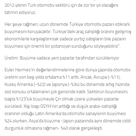
2012 yılının Türk otomotiv sektörü için de zor bir yıl olacağını
tahmin ediyoruz.
Her şeye rağmen, uzun dönemde Türkiye otomotiv pazarı istikrarlı
büyümesini koruyacaktır. Türkiye’deki araç sahipliği oranını gelişmiş
ekonomilerle karşılaştırırsak sadece yurtiçi satışların bile pazarın
büyümesi için önemli bir potansiyel sunduğunu söyleyebiliriz”.
Üretim: Büyüme sadece yeni pazarlar tarafından sürükleniyor
Euler Hermes’in değerlendirmelerine göre dünya çapında otomotiv
üretimi son beş yılda ortalama %11 arttı. Ancak, Avrupa (-%11),
Kuzey Amerika (-%22) ve Japonya (-%34) bu dönemde artış hızında
söz konusu ortalamanın çok gerisinde kaldı. Sektörün büyümesini,
başta %123’lük büyümeyle Çin olmak üzere yükselen pazarlar
sürükledi. Kişi başı GSYH’nin arttığı ve düşük araba-sahipliği
oranının olduğu Latin Amerika’da otomotiv sanayisinin büyümesi
%24 olurken, Asya’da büyüme -Japon pazarında aynı dönemde ciddi
durgunluk olmasına rağmen- %40 olarak gerçekleşti.