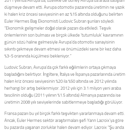
2011 yılında Avrupa’da, özellikle de Güney Avrupa’da araba satışları
düşmeye devam etti. Avrupa otomotiv pazarında üretimin ne yazık
ki halen kriz öncesi seviyesinin en az %15 altında olduğunu belirten
Euler Hermes Baş Ekonomisti Ludovic Subran şunları söyledi:
“Ekonomik gelişmeler doğal olarak pazarı da etkiledi. Teşvik
önlemlerinin son bulması ve birçok ülkede ‘tutumluluk’ kavramının
günün sözü haline gelmesiyle Avrupa’da otomotiv sanayisinin
sıkıntı çekmeye devam etmesi ve önümüzdeki sene bir kez daha
%3-5 oranında küçülmesi bekleniyor.”
Ludovic Subran, Avrupa’da çok farklı eğilimlerin ortaya çıkmaya
başladığını belirtiyor. İngiltere, İtalya ve İspanya pazarlarında üretim
halen kriz öncesi seviyesinin %20 ila %50 altında ve 2012 yılında
herhangi bir artış beklenmiyor. 2012 yılı için 3.1 milyon yeni araba
tescilinin olduğu (2011 yılının %1.5 altında) Almanya pazarında ise
üretimin 2008 yılı seviyelerinde sabitlenmeye başladığı görülüyor.
Fransa pazarı bu yıl birçok farklı teşvikten yararlanmaya devam etti.
Ancak, Euler Hermes sektör araştırmaları şefi Yann Lacroix’ya göre
bu pazarda yaşanan zorluklar halen devam ediyor. Lacroix “Şu anda