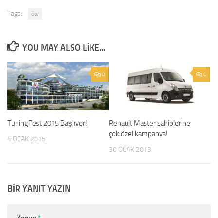
Tags:
ötv
YOU MAY ALSO LIKE...
0
0
TuningFest 2015 Başlıyor!
Renault Master sahiplerine
çok özel kampanya!
4 OCAK 2015
30 OCAK 2013
BIR YANIT YAZIN
Yorum
*