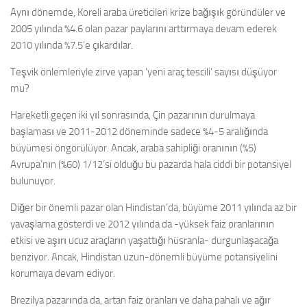
Aynı dönemde, Koreli araba üreticileri krize bağışık göründüler ve
2005 yılında %4.6 olan pazar paylarını arttırmaya devam ederek
2010 yılında %7.5’e çıkardılar.
Teşvik önlemleriyle zirve yapan ‘yeni araç tescili’ sayısı düşüyor
mu?
Hareketli geçen iki yıl sonrasında, Çin pazarının durulmaya
başlaması ve 2011-2012 döneminde sadece %4-5 aralığında
büyümesi öngörülüyor. Ancak, araba sahipliği oranının (%5)
Avrupa’nın (%60) 1/12’si olduğu bu pazarda hala ciddi bir potansiyel
bulunuyor.
Diğer bir önemli pazar olan Hindistan’da, büyüme 2011 yılında az bir
yavaşlama gösterdi ve 2012 yılında da -yüksek faiz oranlarının
etkisi ve aşırı ucuz araçların yaşattığı hüsranla- durgunlaşacağa
benziyor. Ancak, Hindistan uzun-dönemli büyüme potansiyelini
korumaya devam ediyor.
Brezilya pazarında da, artan faiz oranları ve daha pahalı ve ağır