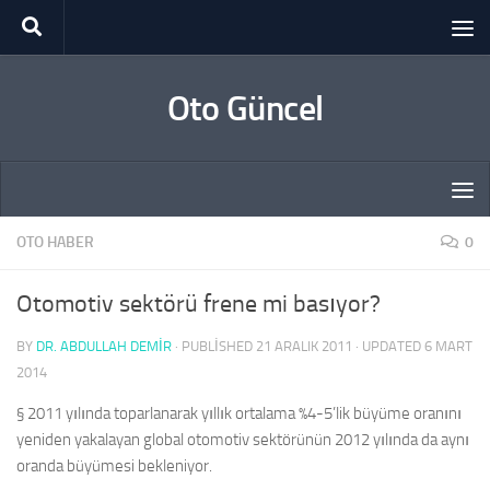
Skip to content
Oto Güncel
OTO HABER
0
Otomotiv sektörü frene mi basıyor?
BY
DR. ABDULLAH DEMİR
· PUBLISHED
21 ARALIK 2011
· UPDATED
6 MART
2014
§ 2011 yılında toparlanarak yıllık ortalama %4-5’lik büyüme oranını
yeniden yakalayan global otomotiv sektörünün 2012 yılında da aynı
oranda büyümesi bekleniyor.