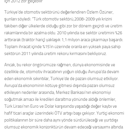
için 2012 zor geçebilir
Türkiye’de otomotiv sektörünü değerlendiren Özlem Özüner,
şunları söyledi: “Türk otomotiv sektörü,2008-2009 yılı krizini
takiben diğer ülkelerde olduğu gibi zor bir dönem geçirdi ve üretim
rakamlarında bir azalma oldu. 2010 yılında ise sektör üretimini %26
arttırarak (traktör hariç) yaklaşık 1,1 milyon araca çıkarmayı başardı.
Toplam ihracat içinde %15’in üzerinde oranla en yüksek paya sahip
sektörün 2011 yılında üretim rekoru kırmasını bekliyoruz.
Ancak, bu rekor öngörümüze rağmen, dünya ekonomisinde ve
özellikle de, otomotiv ihracatının yoğun olduğu Avrupa’da devam
eden ekonomik sıkıntılar, Türkiye’de de pazarı olumsuz etkiliyor.
Avrupa’da ekonominin kötüye gitmesi dışında pazarı olumsuz
etkileyen nedenler arasında; Merkez Bankası’nın ekonomiyi
soğutmak amacı ile kredileri daraltma yönünde aldığı önlemler,
Türk Lirası’nın Euro ve Dolar karşısında yaşadığı değer kaybı ve
hafif ticari araçlar üzerindeki ÖTV artışı başı çekiyor. Yurtiçi ekonomi
politikalarının bir süre daha aynı yönde sürdürüleceği ve yurtdışı
olumsuz ekonomik konjonktürün devam edeceği varsayımı altında