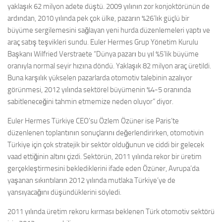
yaklaşık 62 milyon adete düştü. 2009 yılının zor konjoktörünün de
ardından, 2010 yılında pek çok ülke, pazarın %26’lık güçlü bir
büyüme sergilemesini sağlayan yeni hurda düzenlemeleri yaptı ve
araç satış teşvikleri sundu. Euler Hermes Grup Yönetim Kurulu
Başkanı Wilfried Verstraete “Dünya pazarı bu yıl %5’lik büyüme
oranıyla normal seyir hızına döndü. Yaklaşık 82 milyon araç üretildi.
Buna karşılık yükselen pazarlarda otomotiv talebinin azalıyor
görünmesi, 2012 yılında sektörel büyümenin %4-5 oranında
sabitleneceğini tahmin etmemize neden oluyor” diyor.
Euler Hermes Türkiye CEO’su Özlem Özüner ise Paris’te
düzenlenen toplantının sonuçlarını değerlendirirken, otomotivin
Türkiye için çok stratejik bir sektör olduğunun ve ciddi bir gelecek
vaad ettiğinin altını çizdi. Sektörün, 2011 yılında rekor bir üretim
gerçekleştirmesini beklediklerini ifade eden Özüner, Avrupa’da
yaşanan sıkıntıların 2012 yılında mutlaka Türkiye’ye de
yansıyacağını düşündüklerini söyledi.
2011 yılında üretim rekoru kırması beklenen Türk otomotiv sektörü