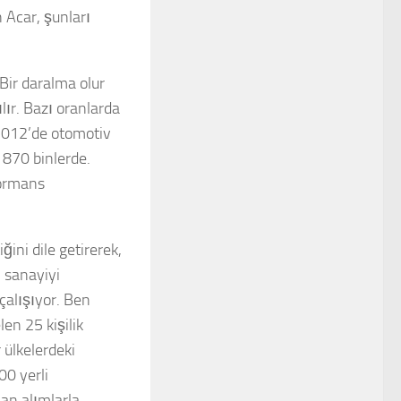
 Acar, şunları
Bir daralma olur
ılır. Bazı oranlarda
 2012’de otomotiv
 870 binlerde.
formans
ini dile getirerek,
 sanayiyi
çalışıyor. Ben
en 25 kişilik
 ülkelerdeki
00 yerli
an alımlarla