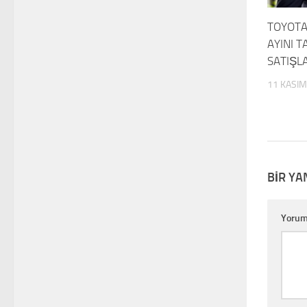
TOYOTA
AYINI T
SATIŞL
11 KASIM
BIR YA
Yoru