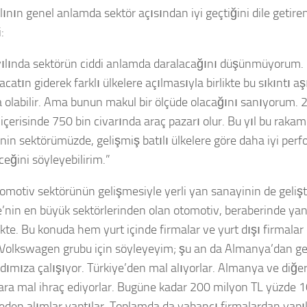
ının genel anlamda sektör açısından iyi geçtiğini dile getiren
:
ılında sektörün ciddi anlamda daralacağını düşünmüyorum. 
catın giderek farklı ülkelere açılmasıyla birlikte bu sıkıntı aş
 olabilir. Ama bunun makul bir ölçüde olacağını sanıyorum.
içerisinde 750 bin civarında araç pazarı olur. Bu yıl bu rakam
’nin sektörümüzde, gelişmiş batılı ülkelere göre daha iyi per
ceğini söyleyebilirim.”
omotiv sektörünün gelişmesiyle yerli yan sanayinin de geliştiğ
e’nin en büyük sektörlerinden olan otomotiv, beraberinde yan
kte. Bu konuda hem yurt içinde firmalar ve yurt dışı firmalar 
Volkswagen grubu için söyleyeyim; şu an da Almanya’dan gel
adımıza çalışıyor. Türkiye’den mal alıyorlar. Almanya ve diğer
lara mal ihraç ediyorlar. Bugüne kadar 200 milyon TL yüzde 1
den alımlar yaptılar. Toplamda da yabancı firmalardan yapıl