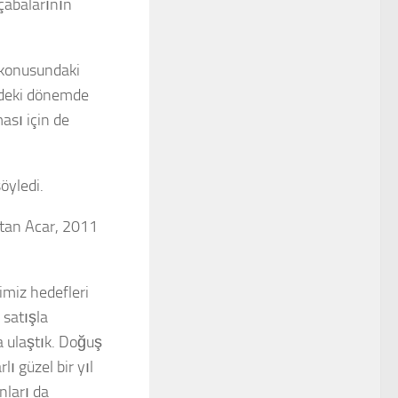
çabalarının
 konusundaki
zdeki dönemde
ması için de
öyledi.
atan Acar, 2011
ğimiz hedefleri
 satışla
 ulaştık. Doğuş
lı güzel bir yıl
nları da