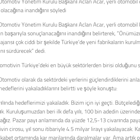
tomotiv Yönetim Kurulu Başkanı Aclan Acar, yerli otomobil 
ı olacağına inandığını söyledi
tomotiv Yönetim Kurulu Başkanı Aclan Acar, yerli otomobil
ın başarıyla sonuçlanacağını inandığını belirterek, ”Önümü
ajansı çok ciddi bir şekilde Türkiye’de yeni fabrikaların kurul
ını sürdürecek” dedi.
tomotivin Türkiye’deki en büyük sektörlerden birisi olduğunu s
tomotiv olarak da sektördeki yerlerini güçlendirdiklerini anl
hedeflerini yakaladıklarını belirtti ve şöyle konuştu:
lında hedeflerimizi yakaladık. Bizim için iyi geçti. Bütçeledi
ık. Kuruluşumuzdan beri ilk defa yılı, 100 bin adedin üzerinde
ağız. Pazar payı anlamında da yüzde 12,5-13 civarında paya
in cirosu, yıl sonu itibariyle 4.5 milyar lirayı yakalayacak. Kar
ekabet ortamında kar marjlarında daralmalar var. Ama artık o