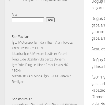
Avrupa otomobil pazarı daraldı
Doğuş O
başarıl
Ara
Doğuş O
Ara
çabalar
yatırım 
Son Yazılar
çabalar
İşte Motorsporlarından İlham Alan Toyota
Yaris Cross GR SPORT
Acar, o
İstanbul İçin 4 Mevsim Lastikler Yeterli
İkinci Elde Uzaktan Ekspertiz Dönemi!
Doğuş O
İşte Yılın Plug-in Hibrit Aracı: Lexus NX
yılında 
450H+
Mazda 10 Yeni Model İçin E-Call Sistemini
”2011 yı
Bekliyor
yakalad
kapatac
Otomotiv
Son yorumlar
oldu. R
emir orhan
-
Peugeot, Yeni Peugeot 5008 ve