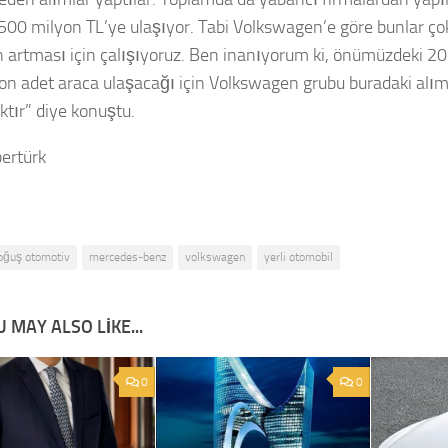
500 milyon TL’ye ulaşıyor. Tabi Volkswagen’e göre bunlar ç
n artması için çalışıyoruz. Ben inanıyorum ki, önümüzdeki 20
on adet araca ulaşacağı için Volkswagen grubu buradaki alım
ktır” diye konuştu.
ertürk
oğuş otomotiv
mercedes-benz
volkswagen
yerli otomobil
 MAY ALSO LIKE...
0
0