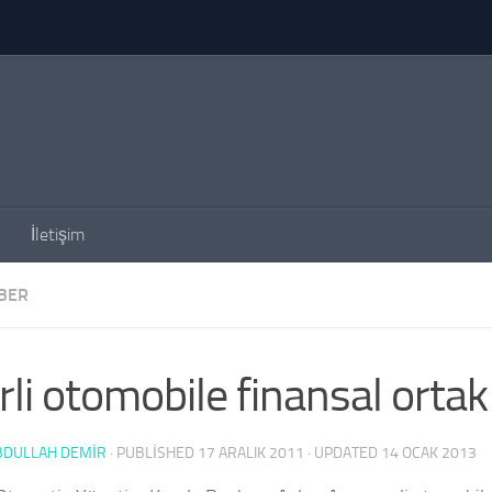
İletişim
BER
rli otomobile finansal ortak
BDULLAH DEMİR
· PUBLISHED
17 ARALIK 2011
· UPDATED
14 OCAK 2013