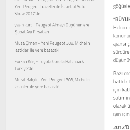
göğüsle
Yeni Peugeot Traveller ile İstanbul Auto
Show 2017’de
“BÜYÜK
yasin kurt
-
Peugeot Almayı Düşünenlere
Hükümet
Şubat Ayı Fırsatları
konunu
Musa Çimen
-
Yeni Peugeot 308, Michelin
ajansı ç
lastikleri ile yere basacak!
sürdüre
düşünüy
Furkan Kılıç
-
Toyota Corolla Hatchback
Türkiye’de
Bazı ot
Murat Balçık
-
Yeni Peugeot 308, Michelin
hatırla
lastikleri ile yere basacak!
için kat
satımını
olarak ü
işin içi
2012’