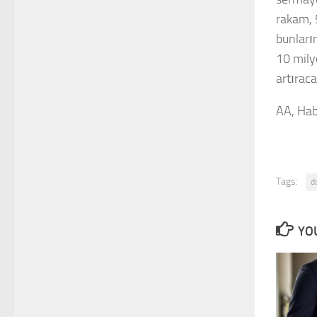
rakam, 
bunları
10 mily
artıraca
AA, Hab
Tags:
d
YOU