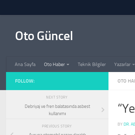
Skip to content
Oto Güncel
Ana Sayfa
Oto Haber
Teknik Bilgiler
Yazarlar
FOLLOW:
OTO HA
NEXT STORY
“Ye
Debriyaj ve fren balatasında asbest
kullanımı
BY
DR. A
PREVIOUS STORY