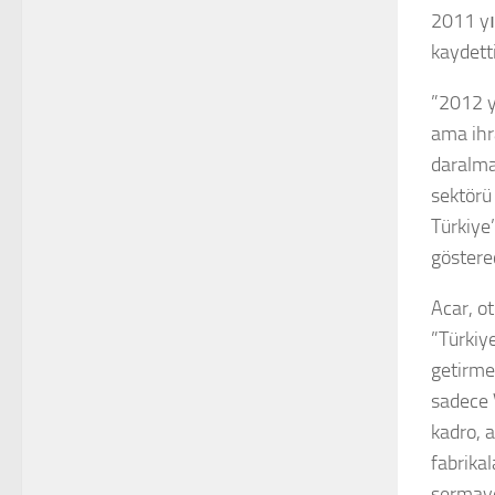
2011 yıl
kaydetti
”2012 y
ama ihra
daralma
sektörü 
Türkiye
göstere
Acar, ot
”Türkiy
getirme
sadece 
kadro, 
fabrika
sermaye