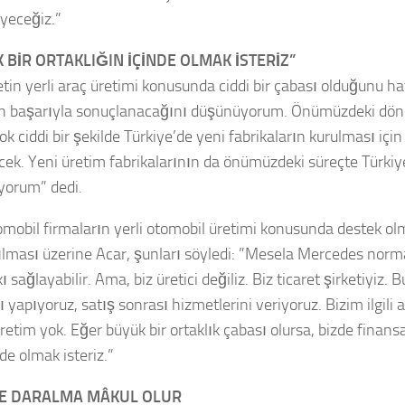
yeceğiz.”
 BİR ORTAKLIĞIN İÇİNDE OLMAK İSTERİZ”
in yerli araç üretimi konusunda ciddi bir çabası olduğunu ha
n başarıyla sonuçlanacağını düşünüyorum. Önümüzdeki dö
ok ciddi bir şekilde Türkiye’de yeni fabrikaların kurulması için
cek. Yeni üretim fabrikalarının da önümüzdeki süreçte Türkiy
orum” dedi.
omobil firmaların yerli otomobil üretimi konusunda destek olm
tılması üzerine Acar, şunları söyledi: ”Mesela Mercedes norma
kı sağlayabilir. Ama, biz üretici değiliz. Biz ticaret şirketiyiz. B
 yapıyoruz, satış sonrası hizmetlerini veriyoruz. Bizim ilgili 
retim yok. Eğer büyük bir ortaklık çabası olursa, bizde finansa
nde olmak isteriz.”
DE DARALMA MÂKUL OLUR