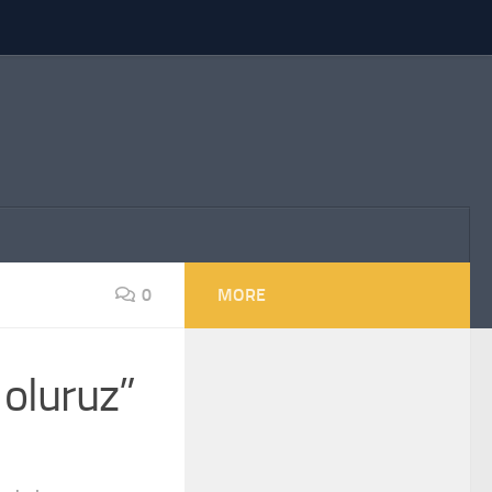
0
MORE
 oluruz”