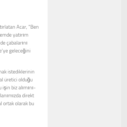
tırlatan Acar, ”Ben
nemde yatırım
 de çabalarını
e’ye geleceğini
ak istediklerinin
l üretici olduğu
u işin biz alımını-
alanımızda direkt
l ortak olarak bu