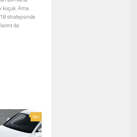
ok küçük. Ama
18 stratejisinde
larını da
0