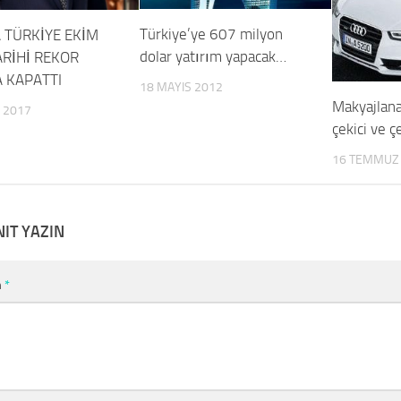
Türkiye’ye 607 milyon
 TÜRKİYE EKİM
dolar yatırım yapacak…
ARİHİ REKOR
A KAPATTI
18 MAYIS 2012
Makyajlan
 2017
çekici ve ç
16 TEMMUZ
NIT YAZIN
m
*