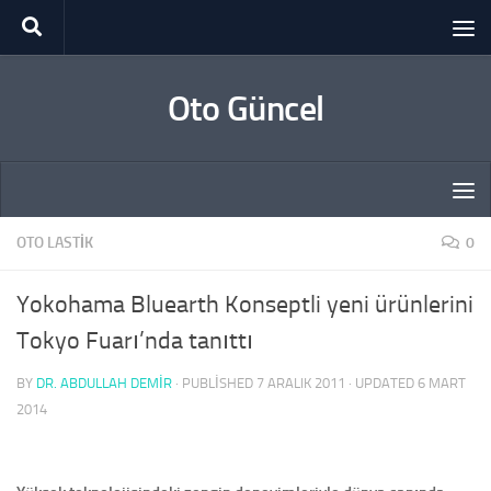
Skip to content
Oto Güncel
OTO LASTIK
0
Yokohama Bluearth Konseptli yeni ürünlerini
Tokyo Fuarı’nda tanıttı
BY
DR. ABDULLAH DEMİR
· PUBLISHED
7 ARALIK 2011
· UPDATED
6 MART
2014