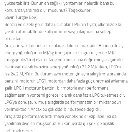
yükseltebiliriz. Bunun en sağlıklı yöntemleri nelerdir, bana bu
konularda yardımcı olur musunuz? Teşekkürler…
Sayın Turgay Bey,
Benzin ve dizele göre daha ucuz olan LPG’nin fiyatı, ülkemizde bu
yakıtın otomobillerde kullanımının yaygınlaşmasına sebep
olmaktadır.
Araçların yakıt deposu litre olarak doldurulmaktadır. Bundan dolayı
enerji yoğunluğunun MJ/kg (megajoule/kilogram) yerine MJ/l
(megajoule/litre) olarak ifade edilmesi daha doğru bir yaklaşımdır.
Hacimsel olarak benzinin enerji yoğunluğu 31,2 MJ/l iken, LPG’ninki
ise 24,2 MJ/l’dir. Bu durum aynı motor için aynı sıkıştırma oranında
benzinli motorun LPG’li motordan daha fazla güç üretmesi anlamına
gelir. LPG’li motorun benzinli bir motorla aynı performansı
sağlamasının yöntemi göreceli olarak daha fazla LPG tüketmesidir.
LPG’ye dönüştürülmüş araçlarda performanstan bir miktar ödün
verilmektedir. Ancak bu çok ciddi bir düzeyde değildir.
Araçlarda performans arttırmaya yönelik neler yapılabilir ya da
yapılmalı diye sormuşsunuz. Bu konuya da şu şekilde açıklık
getirmek gerekir.