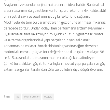
Araçların size sunulan orijinal hali aracın en ideal halidir. Bu ideal hal
aracın tasarımında gözetilen; konfor, çevre, ekonomiklik, kalite, aktif
emniyet, dizayn ve pasif emniyet gibi faktörlerle sağlanır.
Modifiyelerde tüm bu parametrelerin göz önüne alınması imkânsız
derecede zordur. Ondan dolayı ben performans arttırmaya yönelik
uygulamaları tavsiye etmiyorum. Çünkü bu tür uygulamalar motor
ve aktarma organlarındaki yapı parçalarının yapısal olarak
zorlanmasına yol açar. Ancak chiptuning yaptıracağım derseniz
motordaki mevcut güç ve tork değerlerindeki artışların yaklaşık %8
ile %15 arasında tutulmasının mantıklı olacağı kanaatindeyim.
Çünkü bu aralıktaki güç ile tork artışları mevcut yapı parçaları ve güç
aktarma organları tarafından tölarize edilebilir diye düşünüyorum.
Tags:
lpg
okur soruları
otogaz