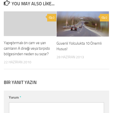
YOU MAY ALSO LIKE...
0
0
Yapıştırmalı ön cam ve yan
Güvenli Yolculukta 10 Önemli
camların A direği veya torpido
Husus!
bölgesinden neden su sızar?
28 HAZIRAN 2013
22 HAZIRAN 2010
BIR YANIT YAZIN
Yorum
*