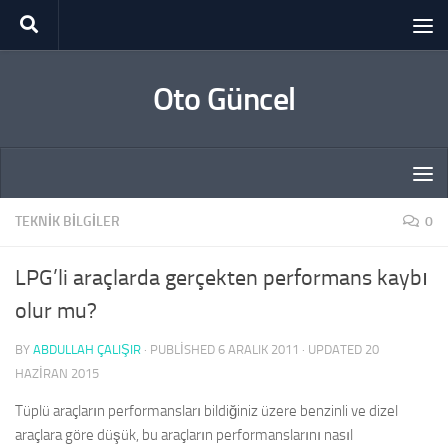
Skip to content
Oto Güncel
TEKNIK BILGILER
0
LPG’li araçlarda gerçekten performans kaybı
olur mu?
BY
ABDULLAH ÇALIŞIR
· PUBLISHED
6 ARALIK 2011
· UPDATED
20
HAZIRAN 2015
Tüplü araçların performansları bildiğiniz üzere benzinli ve dizel
araçlara göre düşük, bu araçların performanslarını nasıl