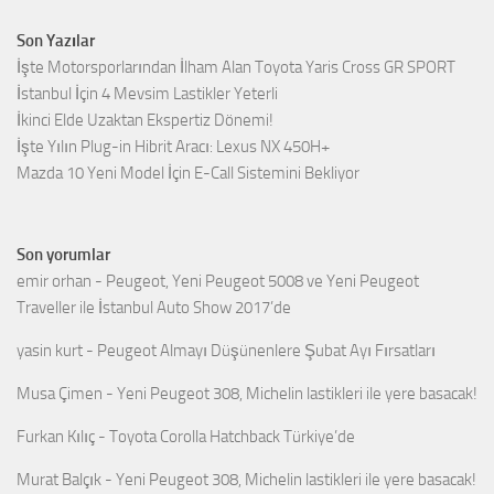
Son Yazılar
İşte Motorsporlarından İlham Alan Toyota Yaris Cross GR SPORT
İstanbul İçin 4 Mevsim Lastikler Yeterli
İkinci Elde Uzaktan Ekspertiz Dönemi!
İşte Yılın Plug-in Hibrit Aracı: Lexus NX 450H+
Mazda 10 Yeni Model İçin E-Call Sistemini Bekliyor
Son yorumlar
emir orhan
-
Peugeot, Yeni Peugeot 5008 ve Yeni Peugeot
Traveller ile İstanbul Auto Show 2017’de
yasin kurt
-
Peugeot Almayı Düşünenlere Şubat Ayı Fırsatları
Musa Çimen
-
Yeni Peugeot 308, Michelin lastikleri ile yere basacak!
Furkan Kılıç
-
Toyota Corolla Hatchback Türkiye’de
Murat Balçık
-
Yeni Peugeot 308, Michelin lastikleri ile yere basacak!