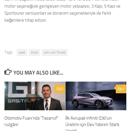
motor seçeneğiyle genişleyen motor yelpazesi, 3 Kapı, 5 Kapı ve
Sportourer versiyonları ve donanım seçenekleriyle de farklı
beğenilere hitap ediyor.
Tags:
seat
style
yılın son fırsatı
YOU MAY ALSO LIKE...
0
0
Otomotiv Fuarı’nda “Tasarruf”
İlk Avrupalı Infiniti Q30’un
rüzgârı!
Üretimi için Dev Yatırım Startı