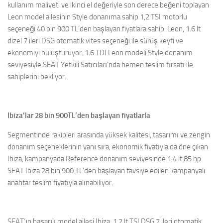
kullanım maliyeti ve ikinci el değeriyle son derece beğeni toplayan
Leon model ailesinin Style donanıma sahip 1,2 TSI motorlu
seçeneği 40 bin 900 TL’den başlayan fiyatlara sahip. Leon, 1.6 lt
dizel 7 ileri DSG otomatik vites seçeneği ile sürüş keyfi ve
ekonomiyi buluşturuyor. 1.6 TDI Leon modeli Style donanım
seviyesiyle SEAT Yetkili Satıcıları’nda hemen teslim fırsatı ile
sahiplerini bekliyor.
Ibiza’lar 28 bin 900TL’den başlayan fiyatlarla
Segmentinde rakipleri arasında yüksek kalitesi, tasarımı ve zengin
donanım seçeneklerinin yanı sıra, ekonomik fiyatıyla da öne çıkan
Ibiza, kampanyada Reference donanım seviyesinde 1,4 lt 85 hp
SEAT Ibiza 28 bin 900 TL’den başlayan tavsiye edilen kampanyalı
anahtar teslim fiyatıyla alınabiliyor.
SEAT’ın başarılı model ailesi Ibiza, 1.2 lt TSI DSG 7 ileri otomatik