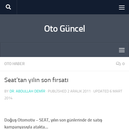
Skip to content
Oto Güncel
OTO HABER
0
Seat’tan yılın son fırsatı
BY
DR. ABDULLAH DEMİR
· PUBLISHED
2 ARALIK 2011
· UPDATED
6 MART
2014
Doğuş Otomotiv – SEAT, yılın son günlerinde de satış
kampanyasıyla atakta…