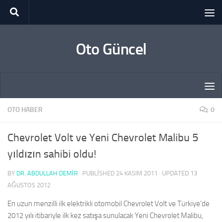
Skip to content
Oto Güncel
OTO HABER
0
Chevrolet Volt ve Yeni Chevrolet Malibu 5
yıldızın sahibi oldu!
BY
DR. ABDULLAH DEMİR
· PUBLISHED
24 KASIM 2011
· UPDATED
13
AĞUSTOS 2012
En uzun menzilli ilk elektrikli otomobil Chevrolet Volt ve Türkiye’de
2012 yılı itibariyle ilk kez satışa sunulacak Yeni Chevrolet Malibu,