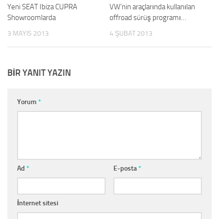
Yeni SEAT Ibiza CUPRA
VW’nin araçlarında kullanılan
Showroomlarda
offroad sürüş programı…
3 MAYIS 2013
4 ŞUBAT 2013
BIR YANIT YAZIN
Yorum
*
Ad
*
E-posta
*
İnternet sitesi