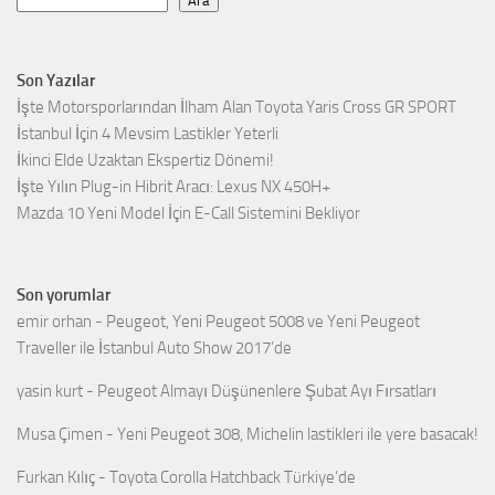
Ara
Son Yazılar
İşte Motorsporlarından İlham Alan Toyota Yaris Cross GR SPORT
İstanbul İçin 4 Mevsim Lastikler Yeterli
İkinci Elde Uzaktan Ekspertiz Dönemi!
İşte Yılın Plug-in Hibrit Aracı: Lexus NX 450H+
Mazda 10 Yeni Model İçin E-Call Sistemini Bekliyor
Son yorumlar
emir orhan
-
Peugeot, Yeni Peugeot 5008 ve Yeni Peugeot
Traveller ile İstanbul Auto Show 2017’de
yasin kurt
-
Peugeot Almayı Düşünenlere Şubat Ayı Fırsatları
Musa Çimen
-
Yeni Peugeot 308, Michelin lastikleri ile yere basacak!
Furkan Kılıç
-
Toyota Corolla Hatchback Türkiye’de