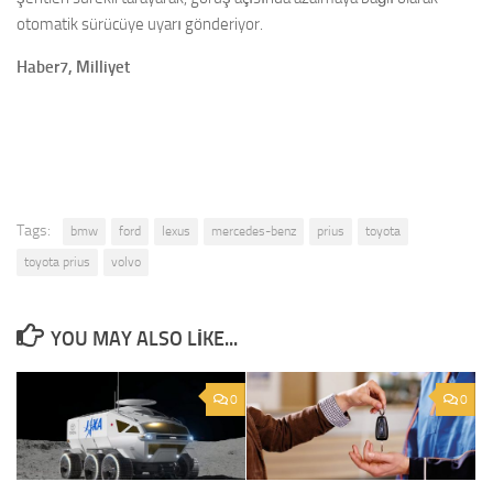
otomatik sürücüye uyarı gönderiyor.
Haber7, Milliyet
Tags:
bmw
ford
lexus
mercedes-benz
prius
toyota
toyota prius
volvo
YOU MAY ALSO LIKE...
0
0