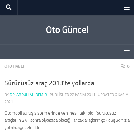
Skip to content
Oto Güncel
OTO HABER
0
Sürücüsüz araç 2013’te yollarda
BY
DR. ABDULLAH DEMİR
· PUBLISHED
22 KASIM 2011
· UPDATED
6 KASIM
2021
Otomobil sürüş sistemlerinde yeni nesil teknoloji ‘sürücüsüz
araçlar’ın 2 yıl sonra piyasada olacağı, ancak araçların çok düşük hızla
yol alacağı belirtildi…