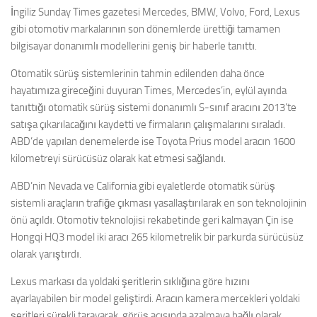
İngiliz Sunday Times gazetesi Mercedes, BMW, Volvo, Ford, Lexus
gibi otomotiv markalarının son dönemlerde ürettiği tamamen
bilgisayar donanımlı modellerini geniş bir haberle tanıttı.
Otomatik sürüş sistemlerinin tahmin edilenden daha önce
hayatımıza gireceğini duyuran Times, Mercedes’in, eylül ayında
tanıttığı otomatik sürüş sistemi donanımlı S-sınıf aracını 2013’te
satışa çıkarılacağını kaydetti ve firmaların çalışmalarını sıraladı.
ABD’de yapılan denemelerde ise Toyota Prius model aracın 1600
kilometreyi sürücüsüz olarak kat etmesi sağlandı.
ABD’nin Nevada ve California gibi eyaletlerde otomatik sürüş
sistemli araçların trafiğe çıkması yasallaştırılarak en son teknolojinin
önü açıldı. Otomotiv teknolojisi rekabetinde geri kalmayan Çin ise
Hongqi HQ3 model iki aracı 265 kilometrelik bir parkurda sürücüsüz
olarak yarıştırdı.
Lexus markası da yoldaki şeritlerin sıklığına göre hızını
ayarlayabilen bir model geliştirdi. Aracın kamera mercekleri yoldaki
şeritleri sürekli tarayarak, görüş açısında azalmaya bağlı olarak