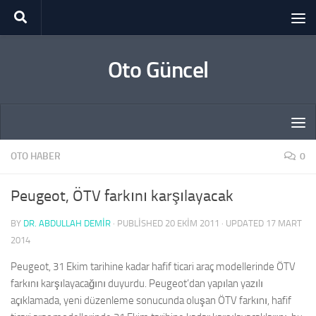
Skip to content
Oto Güncel
OTO HABER
0
Peugeot, ÖTV farkını karşılayacak
BY
DR. ABDULLAH DEMİR
· PUBLISHED
20 EKIM 2011
· UPDATED
17 MART
2014
Peugeot, 31 Ekim tarihine kadar hafif ticari araç modellerinde ÖTV
farkını karşılayacağını duyurdu. Peugeot’dan yapılan yazılı
açıklamada, yeni düzenleme sonucunda oluşan ÖTV farkını, hafif