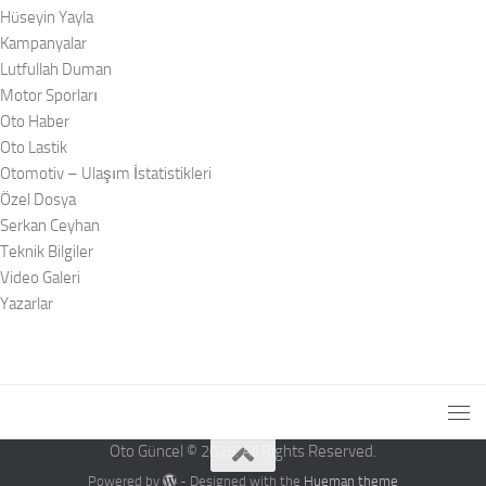
Hüseyin Yayla
Kampanyalar
Lutfullah Duman
Motor Sporları
Oto Haber
Oto Lastik
Otomotiv – Ulaşım İstatistikleri
Özel Dosya
Serkan Ceyhan
Teknik Bilgiler
Video Galeri
Yazarlar
Oto Güncel © 2026. All Rights Reserved.
Powered by
- Designed with the
Hueman theme