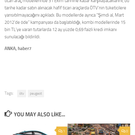
ticari araç modellerinde 31 Ekim tarihine kadar karşılayacaklarını, bu
tarihe kadar satın alınacak hafif ticari araçlarda ÖTV’nin tüketicilere
yansıtılmayacağını açıkladı. Bu modellerde ayrıca “Şimdi al, Mart
2012’de öde” kampanyası da başlatıldığı, kombi modellerinde 15
bin TL’ye varan tutarlarda 12 ay yüzde 0,69 faizli kredi imkanı
sunulacağı bildirildi.
ANKA, haber7
Tags:
ötv
peugeot
YOU MAY ALSO LIKE...
1
0