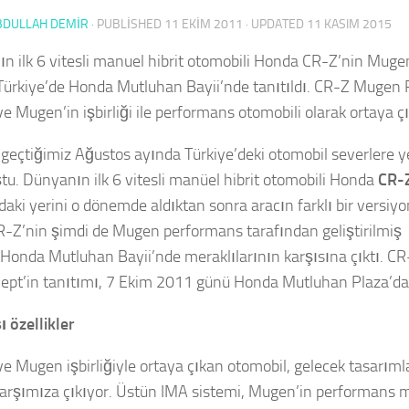
BDULLAH DEMİR
· PUBLISHED
11 EKIM 2011
· UPDATED
11 KASIM 2015
n ilk 6 vitesli manuel hibrit otomobili Honda CR-Z’nin Mug
 Türkiye’de Honda Mutluhan Bayii’nde tanıtıldı. CR-Z Mugen
 Mugen’in işbirliği ile performans otomobili olarak ortaya çı
, geçtiğimiz Ağustos ayında Türkiye’deki otomobil severlere y
u. Dünyanın ilk 6 vitesli manüel hibrit otomobili Honda
CR-
ndaki yerini o dönemde aldıktan sonra aracın farklı bir versiy
CR-Z’nin şimdi de Mugen performans tarafından geliştirilmiş
 Honda Mutluhan Bayii’nde meraklılarının karşısına çıktı. 
pt’in tanıtımı, 7 Ekim 2011 günü Honda Mutluhan Plaza’da 
ı özellikler
e Mugen işbirliğiyle ortaya çıkan otomobil, gelecek tasarım
karşımıza çıkıyor. Üstün IMA sistemi, Mugen’in performans 