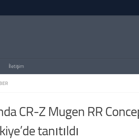
İletişim
BER
nda CR-Z Mugen RR Conce
kiye’de tanıtıldı