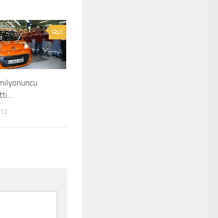
0
milyonuncu
tti…
012