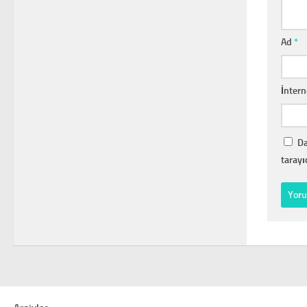
Ad
*
İntern
Da
tarayı