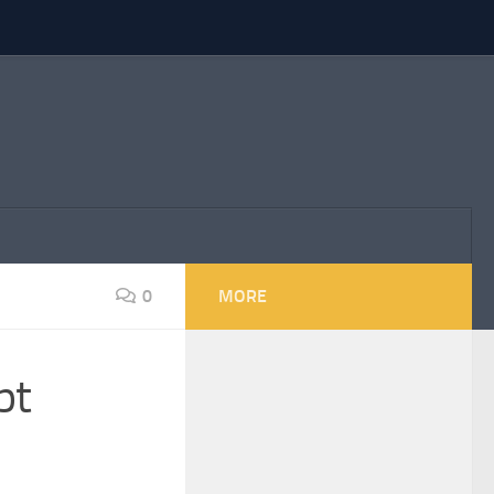
0
MORE
pt