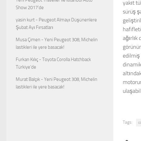
yakıt t
Show 2017’de
sürüş ş
yasin kurt
-
Peugeot Almayı Düşünenlere
gelişti
Şubat Ayı Fırsatları
hafifle
ağırlık
Musa Çimen
-
Yeni Peugeot 308, Michelin
görünüm
lastikleri ile yere basacak!
edilmiş
Furkan Kılıç
-
Toyota Corolla Hatchback
dinamik
Türkiye’de
altındak
Murat Balçık
-
Yeni Peugeot 308, Michelin
motorun
lastikleri ile yere basacak!
ulaşabi
Tags:
c