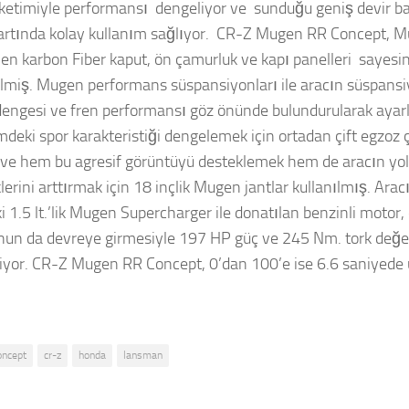
üketimiyle performansı dengeliyor ve sunduğu geniş devir ban
artında kolay kullanım sağlıyor. CR-Z Mugen RR Concept, M
rilen karbon Fiber kaput, ön çamurluk ve kapı panelleri sayesi
tilmiş. Mugen performans süspansiyonları ile aracın süspansi
 dengesi ve fren performansı göz önünde bulundurularak aya
deki spor karakteristiği dengelemek için ortadan çift egzoz ç
 ve hem bu agresif görüntüyü desteklemek hem de aracın yol
lerini arttırmak için 18 inçlik Mugen jantlar kullanılmış. Ara
i 1.5 lt.’lik Mugen Supercharger ile donatılan benzinli motor, 
un da devreye girmesiyle 197 HP güç ve 245 Nm. tork değe
liyor. CR-Z Mugen RR Concept, 0’dan 100’e ise 6.6 saniyede u
oncept
cr-z
honda
lansman