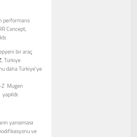
en performans
 RR Concept,
ktı.
epyeni bir araç
Z
, Türkiye
onu daha Türkiye’ye
CR-Z Mugen
yapıldı.
ların yansıması
modifikasyonu ve