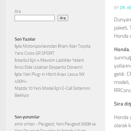
BY
DR. A
Ara
Ara
Dünyanı
paketi,
Honda ve
Son Yazılar
İşte Motorsporlarından İlham Alan Toyota
Honda
Yaris Cross GR SPORT
sunmuşt
İstanbul İçin 4 Mevsim Lastikler Yeterli
yolları
İkinci Elde Uzaktan Ekspertiz Dönemi!
geldi. 
İşte Yılın Plug-in Hibrit Aracı: Lexus NX
450H+
modeli,
Mazda 10 Yeni Model İçin E-Call Sistemini
RRConce
Bekliyor
Sıra dış
Honda v
Son yorumlar
emir orhan
-
Peugeot, Yeni Peugeot 5008 ve
olarak 
Yeni Peugeot Traveller ile İstanbul Auto