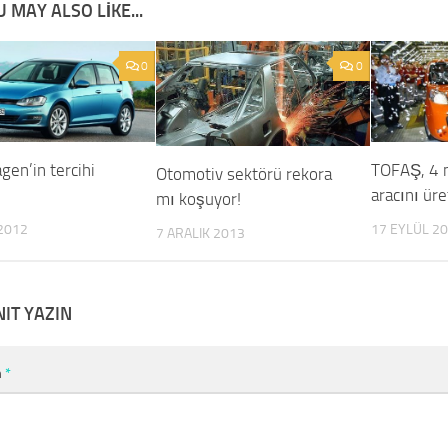
 MAY ALSO LIKE...
0
0
gen’in tercihi
TOFAŞ, 4 
Otomotiv sektörü rekora
aracını üre
mı koşuyor!
2012
17 EYLÜL 2
7 ARALIK 2013
NIT YAZIN
m
*