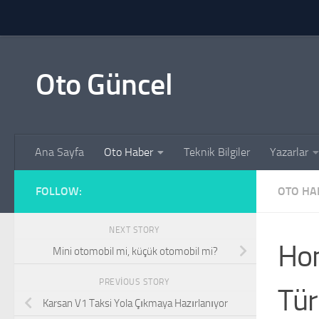
Skip to content
Oto Güncel
Ana Sayfa
Oto Haber
Teknik Bilgiler
Yazarlar
FOLLOW:
OTO HA
NEXT STORY
Ho
Mini otomobil mi, küçük otomobil mi?
PREVIOUS STORY
Tür
Karsan V1 Taksi Yola Çıkmaya Hazırlanıyor