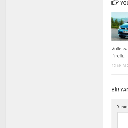
YOU
Volkswa
Pirelli…
12 EKIM 
BIR YA
Yoru