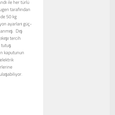
dı ile her türlü
ugen tarafından
nde 50 kg
yon ayarları güç-
rlanmış. Dış
ıkışı tercih
 tutuş
cın kaputunun
elektrik
rlerine
laşabiliyor.