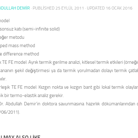
BDULLAH DEMİR
· PUBLISHED
25 EYLÜL 2011
· UPDATED
16 OCAK 2016
model
 sonsuz katı (semi-infinite solid)
eğer metodu
ped mass method
te difference method
k TE FE model:
Ayrık termik gerilme analizi, kitlesel termik etkileri (örneğ
nanın şekil değiştirmesi ya da termik yorulmadan dolayı termik çatlakl
ılır.
rleşik TE FE model:
Kızgın nokta ve kızgın bant gibi lokal termik olayl
şik bir termo-elastik analiz gerekir.
r. Abdullah Demir’in doktora savunmasına hazırlık dökümanlarından 
2/06/2011).
 MAY ALSO LIKE...