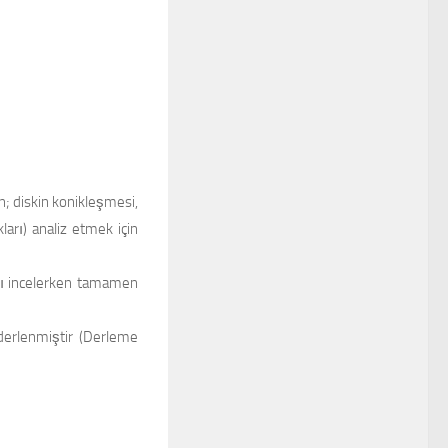
in; diskin konikleşmesi,
arı) analiz etmek için
arı incelerken tamamen
derlenmiştir (Derleme