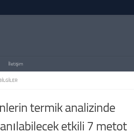
İletişim
BILGILER
nlerin termik analizinde
lanılabilecek etkili 7 metot