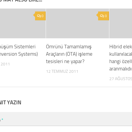
0
0
üşüm Sistemleri
Ömrünü Tamamlamış
Hibrid elek
nversion Systems)
Araçların (ÖTA) işleme
kullanılaca
tesisleri ne yapar?
hangi özell
 2011
aranmalıdı
12 TEMMUZ 2011
27 AĞUSTOS
NIT YAZIN
m
*