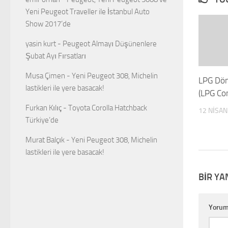
Yeni Peugeot Traveller ile İstanbul Auto
Show 2017’de
yasin kurt
-
Peugeot Almayı Düşünenlere
Şubat Ayı Fırsatları
Musa Çimen
-
Yeni Peugeot 308, Michelin
LPG Dön
lastikleri ile yere basacak!
(LPG Co
Furkan Kılıç
-
Toyota Corolla Hatchback
12 NISAN
Türkiye’de
Murat Balçık
-
Yeni Peugeot 308, Michelin
lastikleri ile yere basacak!
BIR YA
Yoru