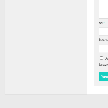
Ad
*
İntern
Da
tarayı