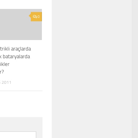
0
trikli araçlarda
k bataryalarda
ikler
r?
 2011