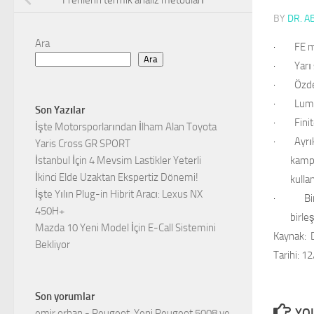
Frenlerin termik analiz metodları
BY
DR. A
Ara
·
FE 
Ara
·
Yarı
·
Özd
·
Lum
Son Yazılar
·
Fini
İşte Motorsporlarından İlham Alan Toyota
·
Ayrı
Yaris Cross GR SPORT
İstanbul İçin 4 Mevsim Lastikler Yeterli
kampa
İkinci Elde Uzaktan Ekspertiz Dönemi!
kullan
İşte Yılın Plug-in Hibrit Aracı: Lexus NX
·
Bi
450H+
birle
Mazda 10 Yeni Model İçin E-Call Sistemini
Kaynak:
D
Bekliyor
Tarihi: 1
Son yorumlar
YOU
emir orhan
-
Peugeot, Yeni Peugeot 5008 ve