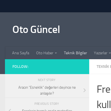
Skip to content
Oto Güncel
Ana Sayfa
Oto Haber
Teknik Bilgiler
Yazarlar
FOLLOW:
TEKNIK 
NEXT STORY
Fre
Aracın “Esneklik” değerleri deyince ne
anlaşılır?
kul
PREVIOUS STORY