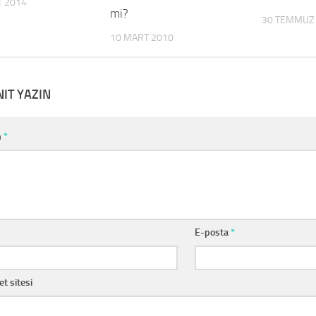
T 2014
mi?
30 TEMMUZ
10 MART 2010
NIT YAZIN
m
*
E-posta
*
et sitesi