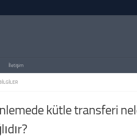
İletişim
BILGILER
nlemede kütle transferi ne
lıdır?