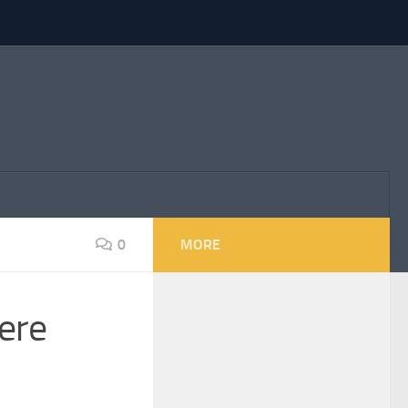
0
MORE
lere