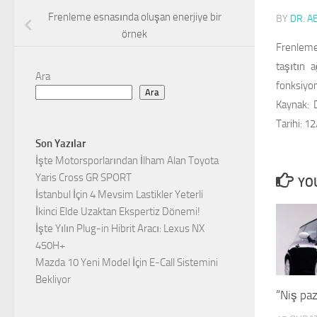
Frenleme esnasında oluşan enerjiye bir
BY
DR. A
örnek
Frenleme 
taşıtın a
Ara
fonksiyo
Ara
Kaynak:
D
Tarihi: 1
Son Yazılar
İşte Motorsporlarından İlham Alan Toyota
Yaris Cross GR SPORT
YOU
İstanbul İçin 4 Mevsim Lastikler Yeterli
İkinci Elde Uzaktan Ekspertiz Dönemi!
İşte Yılın Plug-in Hibrit Aracı: Lexus NX
450H+
Mazda 10 Yeni Model İçin E-Call Sistemini
Bekliyor
“Niş pa