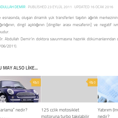
BDULLAH DEMİR
· PUBLISHED
23 EYLÜL 2011
· UPDATED
16 OCAK 2016
esnasında, oluşan dinamik yük transferleri taşıtın ağırlık merkezinin
ğırlığının, dingil açıklığının [dingiller arası mesafenin] ve negatif 
nudur.
r. Abdullah Demir’in doktora savunmasına hazırlık dökümanlarından 
2/06/2011).
 MAY ALSO LIKE...
0
0
zarlama” nedir?
125 cclik motosiklet
Yatırım (I
motoruna turbo takılabilir
nedir?