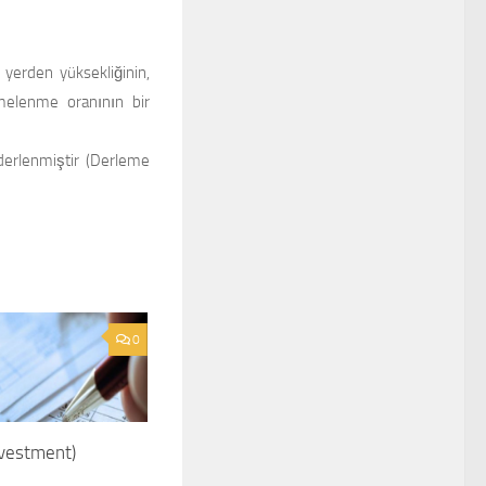
 yerden yüksekliğinin,
ivmelenme oranının bir
derlenmiştir (Derleme
0
nvestment)