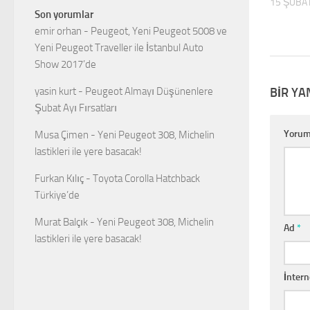
15 ŞUBA
Son yorumlar
emir orhan
-
Peugeot, Yeni Peugeot 5008 ve
Yeni Peugeot Traveller ile İstanbul Auto
Show 2017’de
BIR YA
yasin kurt
-
Peugeot Almayı Düşünenlere
Şubat Ayı Fırsatları
Yoru
Musa Çimen
-
Yeni Peugeot 308, Michelin
lastikleri ile yere basacak!
Furkan Kılıç
-
Toyota Corolla Hatchback
Türkiye’de
Murat Balçık
-
Yeni Peugeot 308, Michelin
Ad
*
lastikleri ile yere basacak!
İntern