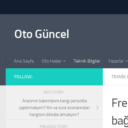
Skip to content
Oto Güncel
Ana Sayfa
Oto Haber
Teknik Bilgiler
Yazarlar
FOLLOW:
TEKNIK 
NEXT STORY
Fre
Aracımın bakımlarını hangi periyotta
yaptırmalıyım? Km ve süre sınırlarından
hangisini dikkate almalıyım?
bağ
PREVIOUS STORY