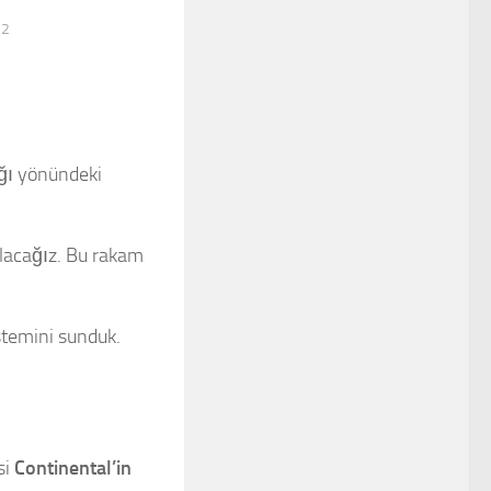
12
ağı yönündeki
lacağız. Bu rakam
istemini sunduk.
si
Continental’in