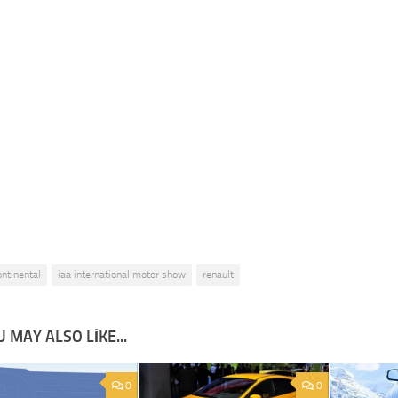
ontinental
iaa international motor show
renault
 MAY ALSO LIKE...
0
0