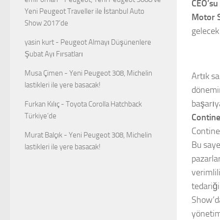
CEO’su
Yeni Peugeot Traveller ile İstanbul Auto
Motor 
Show 2017’de
gelecek
yasin kurt
-
Peugeot Almayı Düşünenlere
Şubat Ayı Fırsatları
Musa Çimen
-
Yeni Peugeot 308, Michelin
Artık sa
lastikleri ile yere basacak!
dönemin
başarıy
Furkan Kılıç
-
Toyota Corolla Hatchback
Türkiye’de
Contine
Contine
Murat Balçık
-
Yeni Peugeot 308, Michelin
Bu sayed
lastikleri ile yere basacak!
pazarla
verimli
tedariği
Show’da
yönetim