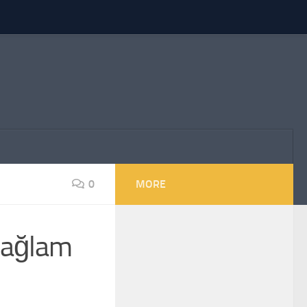
0
MORE
sağlam