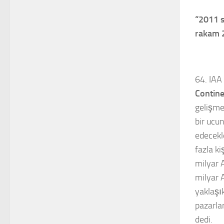
“2011 s
rakam 2
64. IAA
Contine
gelişme
bir ucun
edecekl
fazla k
milyar 
milyar 
yaklaşı
pazarlar
dedi.