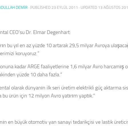
BDULLAH DEMİR
· PUBLISHED
23 EYLÜL 2011
· UPDATED
13 AĞUSTOS 20
ntal CEO’su Dr. Elmar Degenhart:
arın bu yıl en az yüzde 10 artarak 29,5 milyar Avroya ulaşac
erimizi koruyoruz.”
onuna kadar ARGE faaliyetlerine 1,6 milyar Avro harcamış o
kinden yüzde 10 daha fazla.”
ntal olarak dünyanın ilk seri üretim elektrikli güç aktarma s
a bu ürün için 12 milyon Avro yatırım yaptık.”
nın en büyük otomotiv yan sanayi tedarikçisi ve lastik üretici