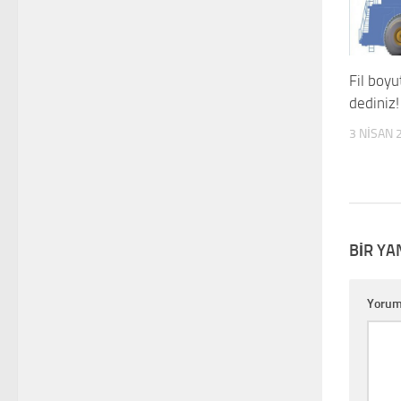
Fil boyu
dediniz!
3 NISAN 
BIR YA
Yoru