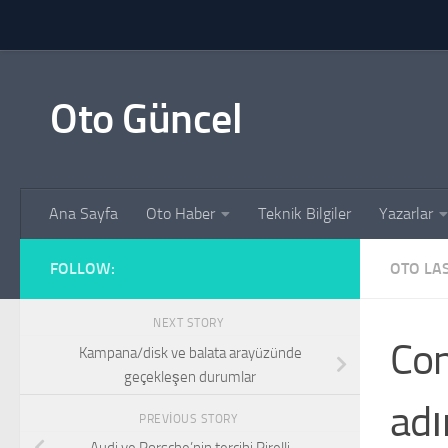
Skip to content
Oto Güncel
Ana Sayfa
Oto Haber
Teknik Bilgiler
Yazarlar
FOLLOW:
OTO LAS
NEXT STORY
Con
Kampana/disk ve balata arayüzünde
geçekleşen durumlar
adı
PREVIOUS STORY