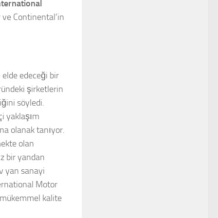
nternational
 ve Continental’in
 elde edeceği bir
ündeki şirketlerin
ğini söyledi.
çi yaklaşım
na olanak tanıyor.
mekte olan
iz bir yandan
iv yan sanayi
nternational Motor
 mükemmel kalite