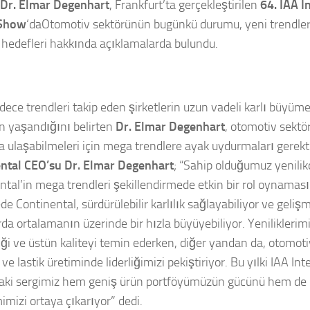
 Dr. Elmar Degenhart
, Frankfurt’ta gerçekleştirilen
64. IAA I
Show
‘daOtomotiv sektörünün bugünkü durumu, yeni trendler
 hedefleri hakkında açıklamalarda bulundu.
dece trendleri takip eden şirketlerin uzun vadeli karlı büyüme
 yaşandığını belirten
Dr. Elmar Degenhart
, otomotiv sektör
a ulaşabilmeleri için mega trendlere ayak uydurmaları gerekti
ntal CEO’su Dr. Elmar Degenhart
; “Sahip olduğumuz yenilik
ntal’in mega trendleri şekillendirmede etkin bir rol oynaması
e Continental, sürdürülebilir karlılık sağlayabiliyor ve geliş
rda ortalamanın üzerinde bir hızla büyüyebiliyor. Yeniliklerim
liği ve üstün kaliteyi temin ederken, diğer yandan da, otomot
 ve lastik üretiminde liderliğimizi pekiştiriyor. Bu yılki IAA I
ki sergimiz hem geniş ürün portföyümüzün gücünü hem de
imizi ortaya çıkarıyor” dedi.