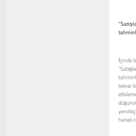
“Satışl
tahminl
İçinde 
“Satışl
tahminl
tekrar b
etkilem
düşünüy
yenilikç
haneli 