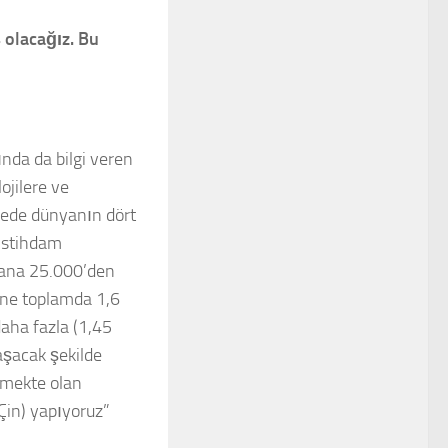
 olacağız. Bu
nda da bilgi veren
ojilere ve
ayede dünyanın dört
 istihdam
yana 25.000’den
rine toplamda 1,6
aha fazla (1,45
aşacak şekilde
şmekte olan
 Çin) yapıyoruz”