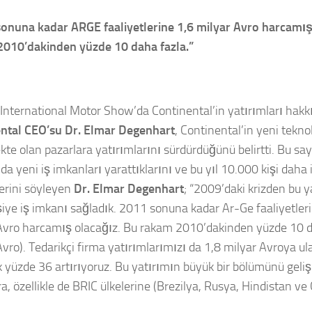
onuna kadar ARGE faaliyetlerine 1,6 milyar Avro harcamış
010’dakinden yüzde 10 daha fazla.”
 International Motor Show’da Continental’in yatırımları hakkı
ntal CEO’su Dr. Elmar Degenhart
, Continental’in yeni teknol
kte olan pazarlara yatırımlarını sürdürdüğünü belirtti. Bu s
da yeni iş imkanları yarattıklarını ve bu yıl 10.000 kişi daha
erini söyleyen
Dr. Elmar Degenhart
; “2009’daki krizden bu 
işiye iş imkanı sağladık. 2011 sonuna kadar Ar-Ge faaliyetle
Avro harcamış olacağız. Bu rakam 2010’dakinden yüzde 10 d
Avro). Tedarikçi firma yatırımlarımızı da 1,8 milyar Avroya ul
k yüzde 36 artırıyoruz. Bu yatırımın büyük bir bölümünü geli
a, özellikle de BRIC ülkelerine (Brezilya, Rusya, Hindistan ve