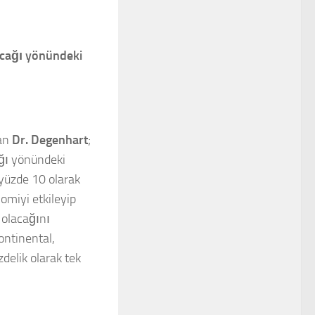
şacağı yönündeki
nan
Dr. Degenhart
;
ağı yönündeki
 yüzde 10 olarak
nomiyi etkileyip
 olacağını
ontinental,
delik olarak tek