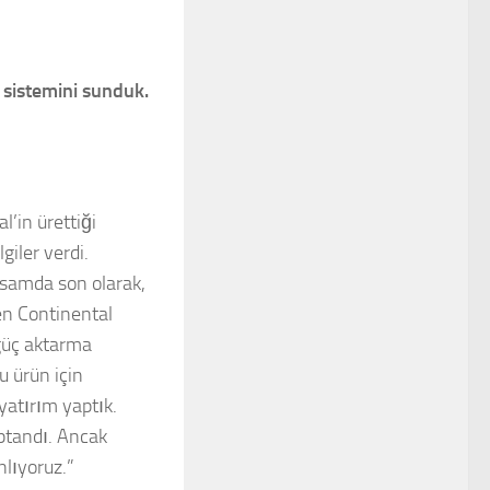
a sistemini sunduk.
’in ürettiği
giler verdi.
apsamda son olarak,
yen Continental
 güç aktarma
u ürün için
atırım yaptık.
aptandı. Ancak
nlıyoruz.”