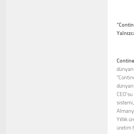
“Contin
Yalnızc
Contine
dünyanın
“Contin
dünyanı
CEO’su 
sistemi,
Almanya
Yıllık 
üretim 