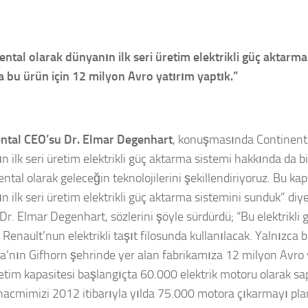
ental olarak dünyanın ilk seri üretim elektrikli güç aktarm
a bu ürün için 12 milyon Avro yatırım yaptık.”
ntal CEO’su Dr. Elmar Degenhart
, konuşmasında Continental
 ilk seri üretim elektrikli güç aktarma sistemi hakkında da bil
ental olarak geleceğin teknolojilerini şekillendiriyoruz. Bu k
n ilk seri üretim elektrikli güç aktarma sistemini sunduk” di
Dr. Elmar Degenhart, sözlerini şöyle sürdürdü; “Bu elektrikli
 Renault’nun elektrikli taşıt filosunda kullanılacak. Yalnızca b
’nın Gifhorn şehrinde yer alan fabrikamıza 12 milyon Avro y
üretim kapasitesi başlangıçta 60.000 elektrik motoru olarak s
hacmimizi 2012 itibarıyla yılda 75.000 motora çıkarmayı pla