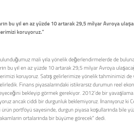
arın bu yıl en az yüzde 10 artarak 29,5 milyar Avroya ula
erimizi koruyoruz.”
bulunduğumuz mali yıla yönelik değerlendirmelerde de bulu
arın bu yıl en az yüzde 10 artarak 29,5 milyar Avroya ulaşac
erimizi koruyoruz. Satış gelirlerimize yönelik tahminimizi de
elirledik. Finans piyasalarındaki istikrarsız durumun reel eko
eyeceğini bekleyip görmek gerekiyor. 2012’de bir yavaşlama
oruz ancak ciddi bir durgunluk beklemiyoruz. İnanıyoruz ki C
i ürün portföyü sayesinde, durgun piyasa koşullarında bile yüz
rakamların ortalarında bir büyüme görecek” dedi.