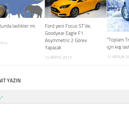
tunda lastikler mi
Ford yeni Focus ST’de,
Goodyear Eagle F1
“Toplam Tr
Asymmetric 2 Görev
2014
için kış las
Yapacak
11 ARALIK 2
14 MAYIS 2013
NIT YAZIN
m
*