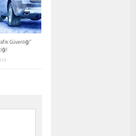
afik Güvenliği”
tiği!
013