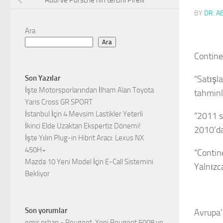
Audi ve Porsche’nin tercihi Pirelli
BY
DR. A
Ara
Ara
Contine
Son Yazılar
“Satışl
İşte Motorsporlarından İlham Alan Toyota
tahminl
Yaris Cross GR SPORT
İstanbul İçin 4 Mevsim Lastikler Yeterli
“2011 s
İkinci Elde Uzaktan Ekspertiz Dönemi!
2010’da
İşte Yılın Plug-in Hibrit Aracı: Lexus NX
450H+
“Contine
Mazda 10 Yeni Model İçin E-Call Sistemini
Yalnızc
Bekliyor
Son yorumlar
Avrupa’
emir orhan
-
Peugeot, Yeni Peugeot 5008 ve