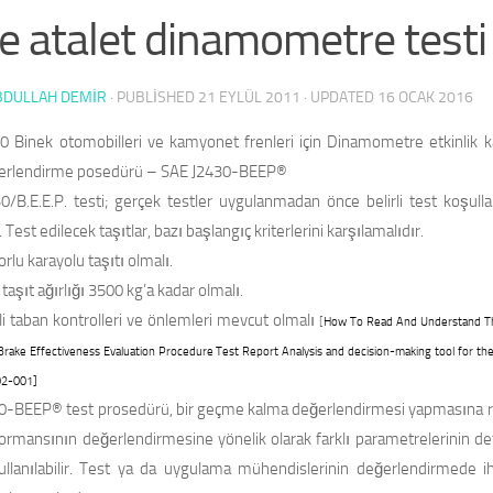
e atalet dinamometre testi
BDULLAH DEMİR
· PUBLISHED
21 EYLÜL 2011
· UPDATED
16 OCAK 2016
0 Binek otomobilleri ve kamyonet frenleri için Dinamometre etkinlik k
erlendirme posedürü – SAE J2430-BEEP®
/B.E.E.P. testi; gerçek testler uygulanmadan önce belirli test koşulla
. Test edilecek taşıtlar, bazı başlangıç kriterlerini karşılamalıdır.
rlu karayolu taşıtı olmalı.
 taşıt ağırlığı 3500 kg’a kadar olmalı.
ili taban kontrolleri ve önlemleri mevcut olmalı
[
How To Read And Understand Th
rake Effectiveness Evaluation Procedure Test Report Analysis and decision-making tool for the 
02-001]
0-BEEP® test prosedürü, bir geçme kalma değerlendirmesi yapmasına ra
ormansının değerlendirmesine yönelik olarak farklı parametrelerinin det
ullanılabilir. Test ya da uygulama mühendislerinin değerlendirmede ih