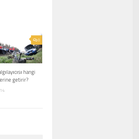
0
lgılayıcısı hangi
erine getirir?
014