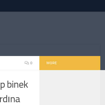
0
MORE
ip binek
rdına