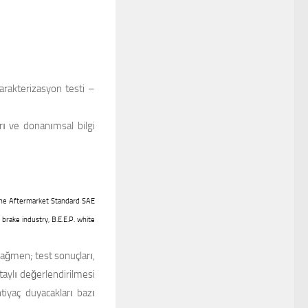
arakterizasyon testi –
rı ve donanımsal bilgi
e Aftermarket Standard SAE
brake industry, B.E.E.P. white
ğmen; test sonuçları,
aylı değerlendirilmesi
tiyaç duyacakları bazı