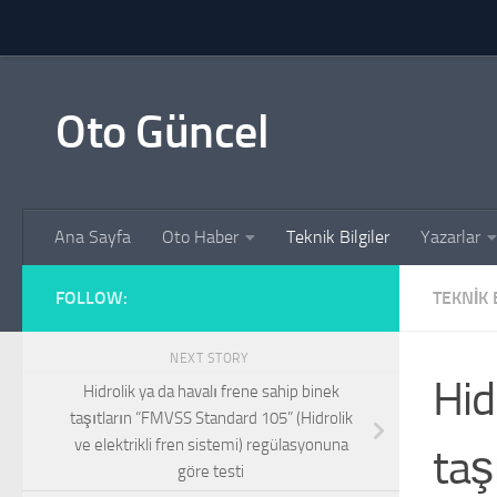
Skip to content
Oto Güncel
Ana Sayfa
Oto Haber
Teknik Bilgiler
Yazarlar
FOLLOW:
TEKNIK 
NEXT STORY
Hid
Hidrolik ya da havalı frene sahip binek
taşıtların “FMVSS Standard 105” (Hidrolik
ve elektrikli fren sistemi) regülasyonuna
taş
göre testi