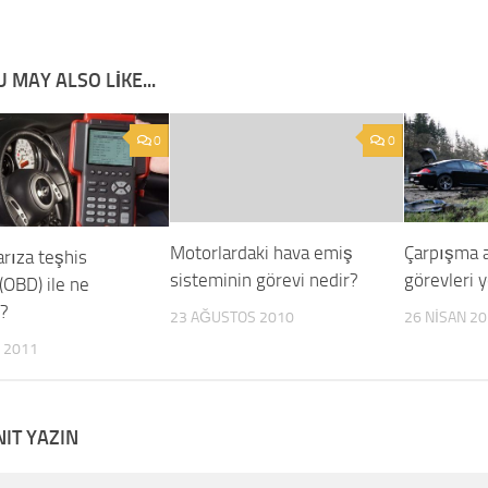
 MAY ALSO LIKE...
0
0
Motorlardaki hava emiş
Çarpışma a
 arıza teşhis
sisteminin görevi nedir?
görevleri y
(OBD) ile ne
r?
23 AĞUSTOS 2010
26 NISAN 2
 2011
NIT YAZIN