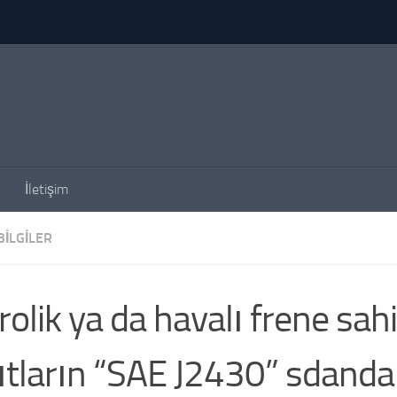
İletişim
BILGILER
rolik ya da havalı frene sah
ıtların “SAE J2430” sdanda