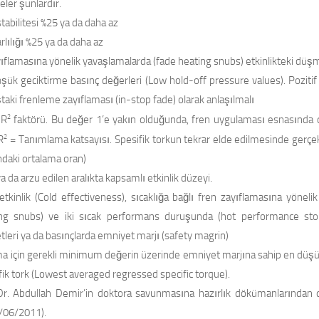
ler şunlardır.
stabilitesi %25 ya da daha az
rlılığı %25 ya da daha az
ıflamasına yönelik yavaşlamalarda (fade heating snubs) etkinlikteki düş
şük geciktirme basınç değerleri (Low hold-off pressure values). Pozitif 
taki frenleme zayıflaması (in-stop fade) olarak anlaşılmalı
2
 R
faktörü. Bu değer 1’e yakın olduğunda, fren uygulaması esnasında dah
2
R
= Tanımlama katsayısı. Spesifik torkun tekrar elde edilmesinde gerç
ndaki ortalama oran)
ya da arzu edilen aralıkta kapsamlı etkinlik düzeyi.
tkinlik (Cold effectiveness), sıcaklığa bağlı fren zayıflamasına yöneli
ng snubs) ve iki sıcak performans duruşunda (hot performance sto
tleri ya da basınçlarda emniyet marjı (safety magrin)
 için gerekli minimum değerin üzerinde emniyet marjına sahip en düşük 
fik tork (Lowest averaged regressed specific torque).
r. Abdullah Demir’in doktora savunmasına hazırlık dökümanlarından 
2/06/2011).