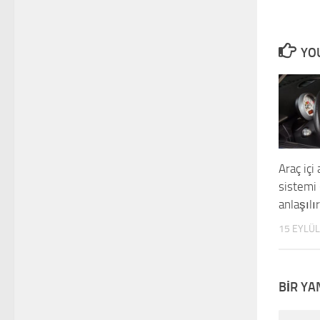
YOU
Araç içi
sistemi 
anlaşılı
15 EYLÜL
BIR YA