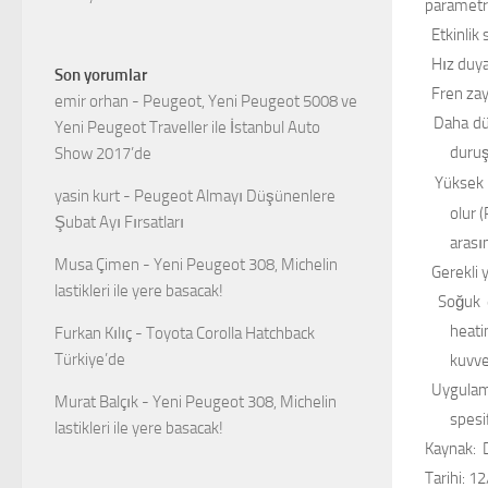
parametre
Etkinlik 
Hız duya
Son yorumlar
Fren zay
emir orhan
-
Peugeot, Yeni Peugeot 5008 ve
Daha dü
Yeni Peugeot Traveller ile İstanbul Auto
duruş
Show 2017’de
Yüksek
yasin kurt
-
Peugeot Almayı Düşünenlere
olur (
Şubat Ayı Fırsatları
arası
Musa Çimen
-
Yeni Peugeot 308, Michelin
Gerekli 
lastikleri ile yere basacak!
Soğuk e
heati
Furkan Kılıç
-
Toyota Corolla Hatchback
Türkiye’de
kuvve
Uygulama
Murat Balçık
-
Yeni Peugeot 308, Michelin
spesi
lastikleri ile yere basacak!
Kaynak:
D
Tarihi: 1