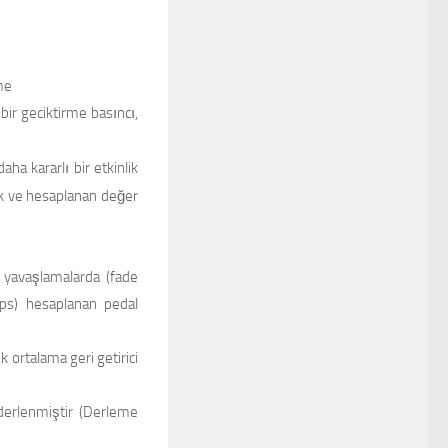
me
bir geciktirme basıncı,
a kararlı bir etkinlik
ek ve hesaplanan değer
k yavaşlamalarda (fade
ps) hesaplanan pedal
ortalama geri getirici
derlenmiştir (Derleme