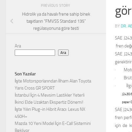
gör
PREVIOUS STORY
Hidrolik ya da havalı frene sahip binek
taşıtların “FMVSS Standard 135”
BY
DR. A
regülasyonuna göre testi
SAE J243
fren değ
Ara
Ara
SAE J2430
gerektirir
·
Moto
Son Yazılar
·
Brüt
İşte Motorsporlarından İlham Alan Toyota
·
İlg
Yaris Cross GR SPORT
J2430/B
İstanbul İçin 4 Mevsim Lastikler Yeterli
İkinci Elde Uzaktan Ekspertiz Dönemi!
paper 
İşte Yılın Plug-in Hibrit Aracı: Lexus NX
SAE J243
450H+
fren perf
Mazda 10 Yeni Model İçin E-Call Sistemini
için de k
Bekliyor