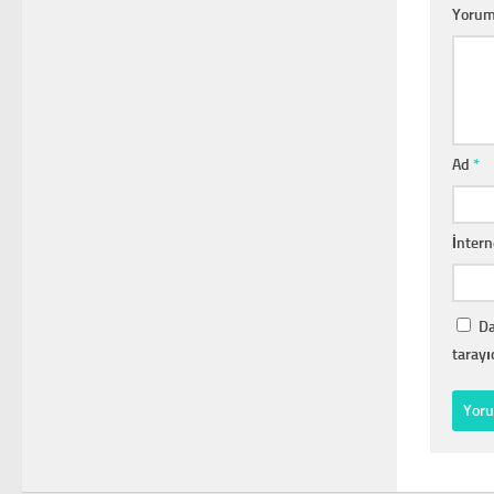
Yoru
Ad
*
İntern
Da
tarayı