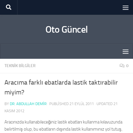
Skip to content
Oto Güncel
TEKNIK BILGILER
0
Aracıma farklı ebatlarda lastik taktırabilir
miyim?
BY
DR. ABDULLAH DEMİR
· PUBLISHED
21 EYLÜL 2011
· UPDATED
21
KASIM 2012
Aracınızda kullanabileceğiniz lastik ebatları kullanma kılavuzunda
belirtilmiş olup, bu ebatların dışında lastik kullanımınız yol tutuş,