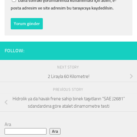
Daha sonraki yorumlarımda kullanılması için adım, e-
posta adresim ve site adresim bu tarayıcıya kaydedilsin.
FOLLOW:
NEXT STORY
2 Lirayla 60 Kilometre!
PREVIOUS STORY
Hidrolik ya da havalı frene sahip binek taşıtların “SAE J2681”
sdandardına göre atalet dinamometre testi
Ara
Ara