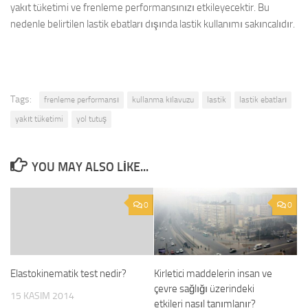
yakıt tüketimi ve frenleme performansınızı etkileyecektir. Bu
nedenle belirtilen lastik ebatları dışında lastik kullanımı sakıncalıdır.
Tags:
frenleme performansı
kullanma kılavuzu
lastik
lastik ebatları
yakıt tüketimi
yol tutuş
YOU MAY ALSO LIKE...
0
0
Elastokinematik test nedir?
Kirletici maddelerin insan ve
çevre sağlığı üzerindeki
15 KASIM 2014
etkileri nasıl tanımlanır?