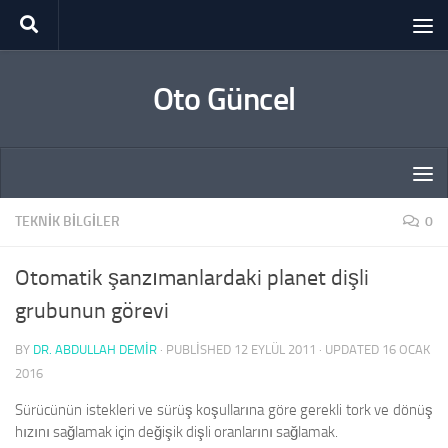
Skip to content
Oto Güncel
TEKNIK BILGILER
0
Otomatik şanzımanlardaki planet dişli
grubunun görevi
BY
DR. ABDULLAH DEMİR
· PUBLISHED
12 EYLÜL 2011
· UPDATED
16 OCAK
2016
Sürücünün istekleri ve sürüş koşullarına göre gerekli tork ve dönüş
hızını sağlamak için değişik dişli oranlarını sağlamak.