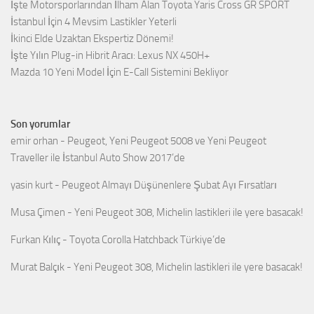
İşte Motorsporlarından İlham Alan Toyota Yaris Cross GR SPORT
İstanbul İçin 4 Mevsim Lastikler Yeterli
İkinci Elde Uzaktan Ekspertiz Dönemi!
İşte Yılın Plug-in Hibrit Aracı: Lexus NX 450H+
Mazda 10 Yeni Model İçin E-Call Sistemini Bekliyor
Son yorumlar
emir orhan
-
Peugeot, Yeni Peugeot 5008 ve Yeni Peugeot
Traveller ile İstanbul Auto Show 2017’de
yasin kurt
-
Peugeot Almayı Düşünenlere Şubat Ayı Fırsatları
Musa Çimen
-
Yeni Peugeot 308, Michelin lastikleri ile yere basacak!
Furkan Kılıç
-
Toyota Corolla Hatchback Türkiye’de
Murat Balçık
-
Yeni Peugeot 308, Michelin lastikleri ile yere basacak!