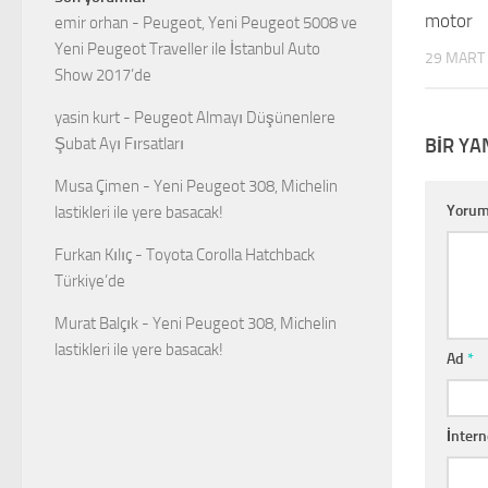
motor
emir orhan
-
Peugeot, Yeni Peugeot 5008 ve
Yeni Peugeot Traveller ile İstanbul Auto
29 MART
Show 2017’de
yasin kurt
-
Peugeot Almayı Düşünenlere
BIR YA
Şubat Ayı Fırsatları
Musa Çimen
-
Yeni Peugeot 308, Michelin
Yoru
lastikleri ile yere basacak!
Furkan Kılıç
-
Toyota Corolla Hatchback
Türkiye’de
Murat Balçık
-
Yeni Peugeot 308, Michelin
lastikleri ile yere basacak!
Ad
*
İntern