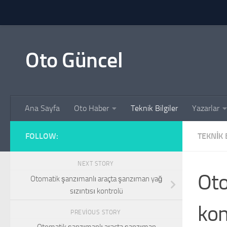
Skip to content
Oto Güncel
Ana Sayfa
Oto Haber
Teknik Bilgiler
Yazarlar
FOLLOW:
TEKNIK 
NEXT STORY
Oto
Otomatik şanzımanlı araçta şanzıman yağ
sızıntısı kontrolü
kon
PREVIOUS STORY