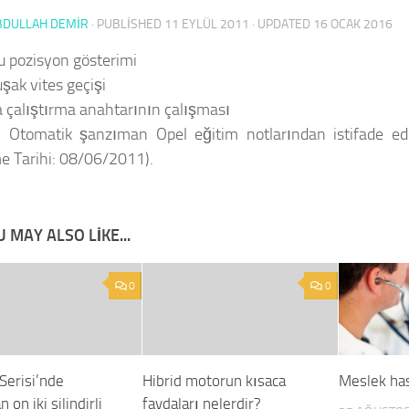
BDULLAH DEMİR
· PUBLISHED
11 EYLÜL 2011
· UPDATED
16 OCAK 2016
u pozisyon gösterimi
şak vites geçişi
a çalıştırma anahtarının çalışması
:
Otomatik şanzıman Opel eğitim notlarından istifade edi
e Tarihi: 08/06/2011).
 MAY ALSO LIKE...
0
0
erisi’nde
Hibrid motorun kısaca
Meslek has
n on iki silindirli
faydaları nelerdir?