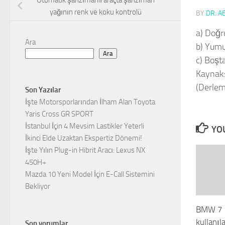
Otomatik şanzımanlı araçta şanzıman
yağının renk ve koku kontrolü
BY
DR. A
a) Doğr
Ara
b) Yumu
Ara
c) Boşt
Kaynak
(Derlem
Son Yazılar
İşte Motorsporlarından İlham Alan Toyota
Yaris Cross GR SPORT
İstanbul İçin 4 Mevsim Lastikler Yeterli
YOU
İkinci Elde Uzaktan Ekspertiz Dönemi!
İşte Yılın Plug-in Hibrit Aracı: Lexus NX
450H+
Mazda 10 Yeni Model İçin E-Call Sistemini
Bekliyor
BMW 7 S
kullanıla
Son yorumlar