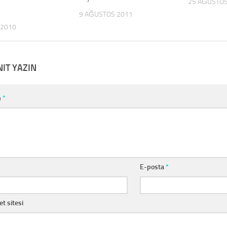
25 AĞUSTOS
9 AĞUSTOS 2011
 2010
NIT YAZIN
m
*
E-posta
*
et sitesi