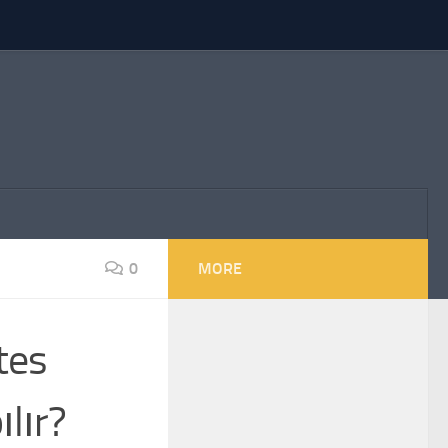
0
MORE
tes
lır?