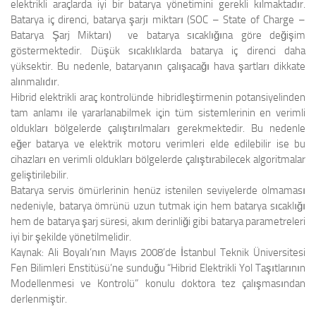
elektrikli araçlarda iyi bir batarya yönetimini gerekli kılmaktadır.
Batarya iç direnci, batarya şarjı miktarı (SOC – State of Charge –
Batarya Şarj Miktarı) ve batarya sıcaklığına göre değişim
göstermektedir. Düşük sıcaklıklarda batarya iç direnci daha
yüksektir. Bu nedenle, bataryanın çalışacağı hava şartları dikkate
alınmalıdır.
Hibrid elektrikli araç kontrolünde hibridleştirmenin potansiyelinden
tam anlamı ile yararlanabilmek için tüm sistemlerinin en verimli
oldukları bölgelerde çalıştırılmaları gerekmektedir. Bu nedenle
eğer batarya ve elektrik motoru verimleri elde edilebilir ise bu
cihazları en verimli oldukları bölgelerde çalıştırabilecek algoritmalar
geliştirilebilir.
Batarya servis ömürlerinin henüz istenilen seviyelerde olmaması
nedeniyle, batarya ömrünü uzun tutmak için hem batarya sıcaklığı
hem de batarya şarj süresi, akım derinliği gibi batarya parametreleri
iyi bir şekilde yönetilmelidir.
Kaynak:
Ali Boyalı’nın Mayıs 2008’de İstanbul Teknik Üniversitesi
Fen Bilimleri Enstitüsü’ne sunduğu “Hibrid Elektrikli Yol Taşıtlarının
Modellenmesi ve Kontrolü” konulu doktora tez çalışmasından
derlenmiştir.