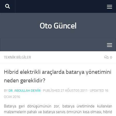
Skip to content
Oto Güncel
TEKNIK BILGILER
0
Hibrid elektrikli araçlarda batarya yönetimini
neden gereklidir?
BY
DR. ABDULLAH DEMİR
· PUBLISHED
27 AĞUSTOS 2011
· UPDATED
16
OCAK 2016
Batarya geri dönüşümünün zor, batarya üretiminde kullanılan
malzemelerin pahalı ve batarya servis ömrünün kısa olması, hibrid