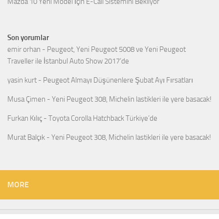
Mazda 10 Yeni Model İçin E-Call Sistemini Bekliyor
Son yorumlar
emir orhan
-
Peugeot, Yeni Peugeot 5008 ve Yeni Peugeot
Traveller ile İstanbul Auto Show 2017’de
yasin kurt
-
Peugeot Almayı Düşünenlere Şubat Ayı Fırsatları
Musa Çimen
-
Yeni Peugeot 308, Michelin lastikleri ile yere basacak!
Furkan Kılıç
-
Toyota Corolla Hatchback Türkiye’de
Murat Balçık
-
Yeni Peugeot 308, Michelin lastikleri ile yere basacak!
MORE