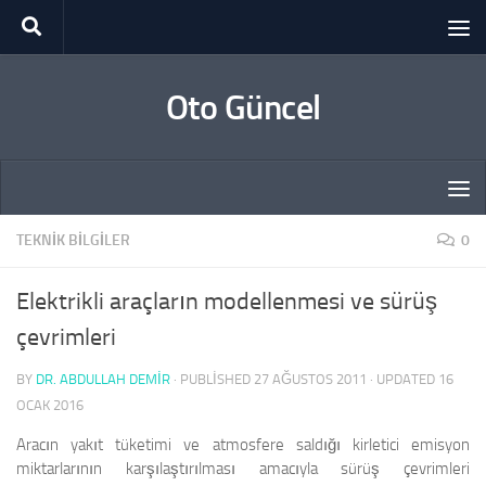
Skip to content
Oto Güncel
TEKNIK BILGILER
0
Elektrikli araçların modellenmesi ve sürüş
çevrimleri
BY
DR. ABDULLAH DEMİR
· PUBLISHED
27 AĞUSTOS 2011
· UPDATED
16
OCAK 2016
Aracın yakıt tüketimi ve atmosfere saldığı kirletici emisyon
miktarlarının karşılaştırılması amacıyla sürüş çevrimleri