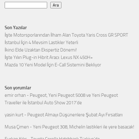
Ara
Son Yazılar
İşte Motorsporlarından İlham Alan Toyota Yaris Cross GR SPORT
İstanbul İçin 4 Mevsim Lastikler Yeterli
İkinci Elde Uzaktan Ekspertiz Dönemi!
İşte Yılın Plug-in Hibrit Aracı: Lexus NX 450H+
Mazda 10 Yeni Model İçin E-Call Sistemini Bekliyor
Son yorumlar
emir orhan
-
Peugeot, Yeni Peugeot 5008 ve Yeni Peugeot
Traveller ile İstanbul Auto Show 2017’de
yasin kurt
-
Peugeot Almayı Düşünenlere Şubat Ayı Fırsatları
Musa Çimen
-
Yeni Peugeot 308, Michelin lastikleri ile yere basacak!
Furkan Kılıç
-
Toyota Corolla Hatchback Türkiye’de