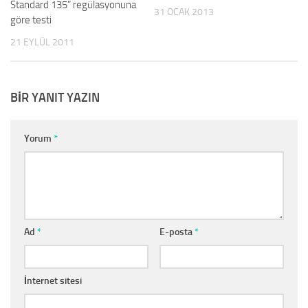
Standard 135” regülasyonuna
31 OCAK 2013
göre testi
21 EYLÜL 2011
BIR YANIT YAZIN
Yorum
*
Ad
*
E-posta
*
İnternet sitesi