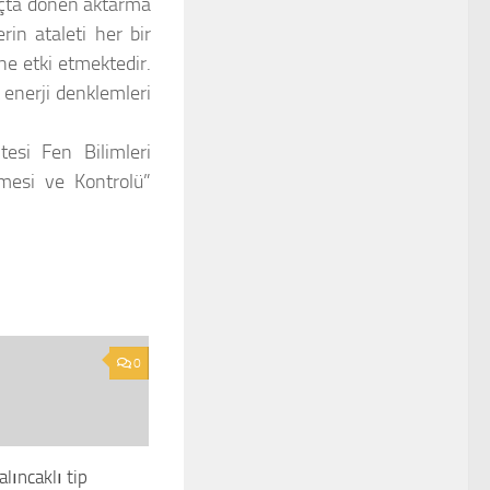
açta dönen aktarma
in ataleti her bir
ine etki etmektedir.
 enerji denklemleri
tesi Fen Bilimleri
nmesi ve Kontrolü”
0
alıncaklı tip