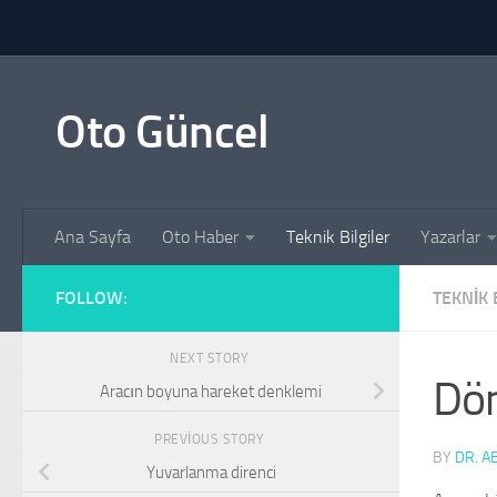
Skip to content
Oto Güncel
Ana Sayfa
Oto Haber
Teknik Bilgiler
Yazarlar
FOLLOW:
TEKNIK 
NEXT STORY
Dön
Aracın boyuna hareket denklemi
PREVIOUS STORY
BY
DR. A
Yuvarlanma direnci