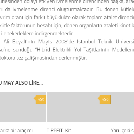
ütlesinden dolayı etkiyen ivmelenme direncinden başka, ar
rı da ivmelenme direnci oluşturmaktadır. Bu dönen kütleler
vrim oranı için farklı büyüklükte olarak toplam atalet direnc
ütle faktörünün hesabı için, dönen organların ataleti kinetik
 ile tekerleklere indirgenmektedir.
k:
Ali Boyalı’nın Mayıs 2008’de İstanbul Teknik Üniversi
sü’ne sunduğu “Hibrid Elektrikli Yol Taşıtlarının Modelle
doktora tez çalışmasından derlenmiştir.
 MAY ALSO LIKE...
0
0
arka bir araç mı
TIREFIT-Kit
Yarı-çeki s