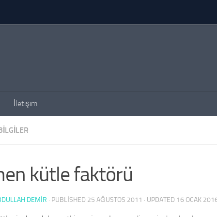
İletişim
BILGILER
en kütle faktörü
BDULLAH DEMİR
· PUBLISHED
25 AĞUSTOS 2011
· UPDATED
16 OCAK 201