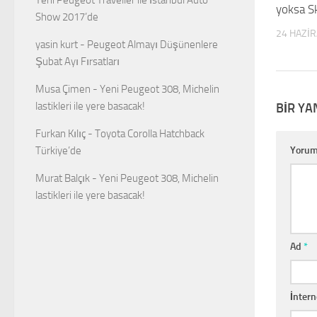
yoksa S
Show 2017’de
24 HAZI
yasin kurt
-
Peugeot Almayı Düşünenlere
Şubat Ayı Fırsatları
Musa Çimen
-
Yeni Peugeot 308, Michelin
lastikleri ile yere basacak!
BIR YA
Furkan Kılıç
-
Toyota Corolla Hatchback
Yoru
Türkiye’de
Murat Balçık
-
Yeni Peugeot 308, Michelin
lastikleri ile yere basacak!
Ad
*
İntern