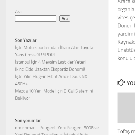
Araca k
organla
Ara
vites çe
Ara
Dönen k
yardımı
Son Yazılar
Kayna
İşte Motorsporlarından İlham Alan Toyota
Enstitü
Yaris Cross GR SPORT
konulu 
İstanbul İçin 4 Mevsim Lastikler Yeterli
İkinci Elde Uzaktan Ekspertiz Dönemi!
İşte Yılın Plug-in Hibrit Aracı: Lexus NX
YOU
450H+
Mazda 10 Yeni Model İçin E-Call Sistemini
Bekliyor
Son yorumlar
emir orhan
-
Peugeot, Yeni Peugeot 5008 ve
Tofaş m
Yeni Peugeot Traveller ile İstanbul Auto