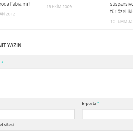
koda Fabia mı?
süspansiyo
18 EKIM 2009
tür özellik
RAN 2012
12 TEMMUZ
NIT YAZIN
m
*
E-posta
*
et sitesi