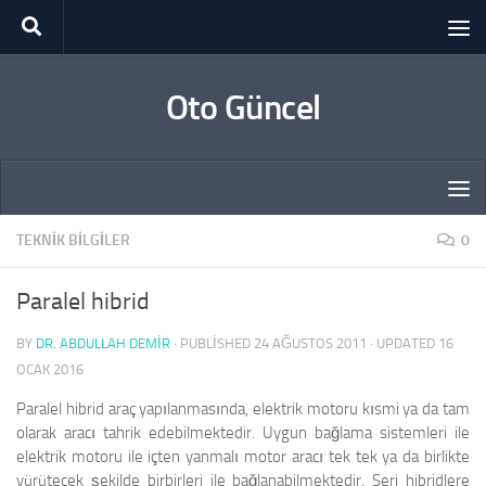
Skip to content
Oto Güncel
TEKNIK BILGILER
0
Paralel hibrid
BY
DR. ABDULLAH DEMİR
· PUBLISHED
24 AĞUSTOS 2011
· UPDATED
16
OCAK 2016
Paralel hibrid araç yapılanmasında, elektrik motoru kısmi ya da tam
olarak aracı tahrik edebilmektedir. Uygun bağlama sistemleri ile
elektrik motoru ile içten yanmalı motor aracı tek tek ya da birlikte
yürütecek şekilde birbirleri ile bağlanabilmektedir. Seri hibridlere