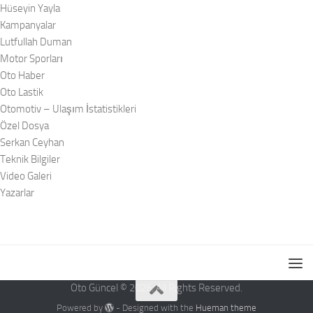
Hüseyin Yayla
Kampanyalar
Lutfullah Duman
Motor Sporları
Oto Haber
Oto Lastik
Otomotiv – Ulaşım İstatistikleri
Özel Dosya
Serkan Ceyhan
Teknik Bilgiler
Video Galeri
Yazarlar
Oto Güncel © 2026. All Rights Reserved.
Powered by
- Designed with the
Hueman theme