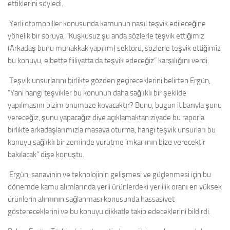
ettiklerini söyledi.
Yerli otomobiller konusunda kamunun nasıl teşvik edileceğine
yönelik bir soruya, “Kuşkusuz şu anda sözlerle teşvik ettiğimiz
(Arkadaş bunu muhakkak yapılım) sektörü, sözlerle teşvik ettiğimiz
bu konuyu, elbette fiiliyatta da teşvik edeceğiz” karşılığını verdi.
Teşvik unsurlarını birlikte gözden geçireceklerini belirten Ergün,
“Yani hangi teşvikler bu konunun daha sağlıklı bir şekilde
yapılmasını bizim önümüze koyacaktır? Bunu, bugün itibarıyla şunu
vereceğiz, şunu yapacağız diye açıklamaktan ziyade bu raporla
birlikte arkadaşlarımızla masaya oturma, hangi teşvik unsurları bu
konuyu sağlıklı bir zeminde yürütme imkanının bize verecektir
bakılacak” dişe konuştu.
Ergün, sanayinin ve teknolojinin gelişmesi ve güçlenmesi için bu
dönemde kamu alımlarında yerli ürünlerdeki yerlilik oranı en yüksek
ürünlerin alımının sağlanması konusunda hassasiyet
göstereceklerini ve bu konuyu dikkatle takip edeceklerini bildirdi.