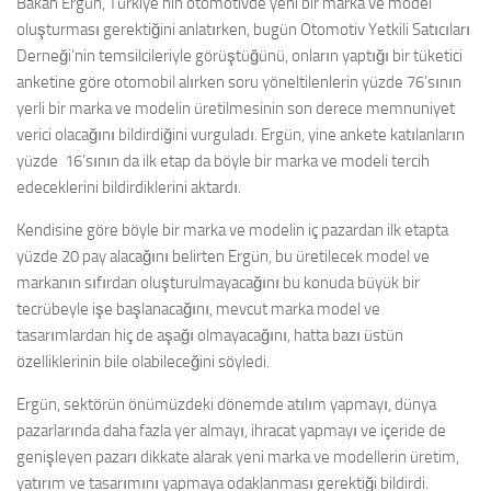
Bakan Ergün, Türkiye’nin otomotivde yeni bir marka ve model
oluşturması gerektiğini anlatırken, bugün Otomotiv Yetkili Satıcıları
Derneği’nin temsilcileriyle görüştüğünü, onların yaptığı bir tüketici
anketine göre otomobil alırken soru yöneltilenlerin yüzde 76’sının
yerli bir marka ve modelin üretilmesinin son derece memnuniyet
verici olacağını bildirdiğini vurguladı. Ergün, yine ankete katılanların
yüzde 16’sının da ilk etap da böyle bir marka ve modeli tercih
edeceklerini bildirdiklerini aktardı.
Kendisine göre böyle bir marka ve modelin iç pazardan ilk etapta
yüzde 20 pay alacağını belirten Ergün, bu üretilecek model ve
markanın sıfırdan oluşturulmayacağını bu konuda büyük bir
tecrübeyle işe başlanacağını, mevcut marka model ve
tasarımlardan hiç de aşağı olmayacağını, hatta bazı üstün
özelliklerinin bile olabileceğini söyledi.
Ergün, sektörün önümüzdeki dönemde atılım yapmayı, dünya
pazarlarında daha fazla yer almayı, ihracat yapmayı ve içeride de
genişleyen pazarı dikkate alarak yeni marka ve modellerin üretim,
yatırım ve tasarımını yapmaya odaklanması gerektiği bildirdi.