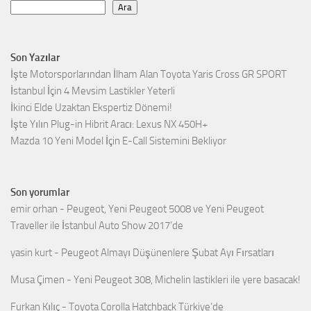
Ara
Son Yazılar
İşte Motorsporlarından İlham Alan Toyota Yaris Cross GR SPORT
İstanbul İçin 4 Mevsim Lastikler Yeterli
İkinci Elde Uzaktan Ekspertiz Dönemi!
İşte Yılın Plug-in Hibrit Aracı: Lexus NX 450H+
Mazda 10 Yeni Model İçin E-Call Sistemini Bekliyor
Son yorumlar
emir orhan
-
Peugeot, Yeni Peugeot 5008 ve Yeni Peugeot
Traveller ile İstanbul Auto Show 2017’de
yasin kurt
-
Peugeot Almayı Düşünenlere Şubat Ayı Fırsatları
Musa Çimen
-
Yeni Peugeot 308, Michelin lastikleri ile yere basacak!
Furkan Kılıç
-
Toyota Corolla Hatchback Türkiye’de