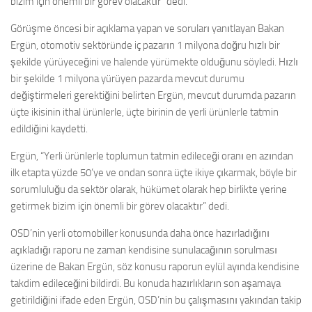
bizim için önemli bir görev olacaktır” dedi.
Görüşme öncesi bir açıklama yapan ve soruları yanıtlayan Bakan
Ergün, otomotiv sektöründe iç pazarın 1 milyona doğru hızlı bir
şekilde yürüyeceğini ve halende yürümekte olduğunu söyledi. Hızlı
bir şekilde 1 milyona yürüyen pazarda mevcut durumu
değiştirmeleri gerektiğini belirten Ergün, mevcut durumda pazarın
üçte ikisinin ithal ürünlerle, üçte birinin de yerli ürünlerle tatmin
edildiğini kaydetti.
Ergün, “Yerli ürünlerle toplumun tatmin edileceği oranı en azından
ilk etapta yüzde 50’ye ve ondan sonra üçte ikiye çıkarmak, böyle bir
sorumluluğu da sektör olarak, hükümet olarak hep birlikte yerine
getirmek bizim için önemli bir görev olacaktır” dedi.
OSD’nin yerli otomobiller konusunda daha önce hazırladığını
açıkladığı raporu ne zaman kendisine sunulacağının sorulması
üzerine de Bakan Ergün, söz konusu raporun eylül ayında kendisine
takdim edileceğini bildirdi. Bu konuda hazırlıkların son aşamaya
getirildiğini ifade eden Ergün, OSD’nin bu çalışmasını yakından takip