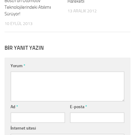
Bosch’un Otomotiv
Hareketli
Teknolojilerindeki Atılımı
13 ARALIK 2012
Sürüyor!
10 EYLÜL 2013
BIR YANIT YAZIN
Yorum
*
Ad
*
E-posta
*
İnternet sitesi