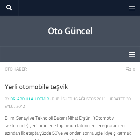
Skip to content
Oto Güncel
OTO HABER
0
Yerli otomobile teşvik
BY
DR. ABDULLAH DEMİR
· PUBLISHED
16 AĞUSTOS 2011
· UPDATED
30
EYLÜL 2012
Bilim, Sanayi ve Teknoloji Bakanı Nihat Ergün, “(Otomotiv
sektöründe) yerli ürünlerle toplumun tatmin edileceği oranı en
azından ilk etapta yüzde 50’ye ve ondan sonra üçte ikiye çıkarmak