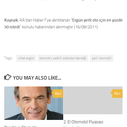
Kaynak:
AA’dan Haber7’ye alıntılanan “
Ergün yerli oto için en yüzde
50 istedi
” konulu haberinden alınmıştır (16/08/2011).
Tags:
nihat ergün
otomotiv yetkili satıcıları derneği
yerli otomobil
YOU MAY ALSO LIKE...
0
0
2. El Otomobil Piyasası