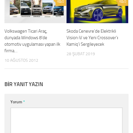
0
0
Volkswagen Ticari Araç,
Skoda Cenevre’de Elektrikli
dünyada Windows 8’de
Vision iV ve Yeni Crossover’ı
otomotiv uygulaması yapan ilk
Kamiq’i Sergileyecek
firma…
28 ŞUBAT 2019
10 AĞUSTOS 2012
BIR YANIT YAZIN
Yorum
*