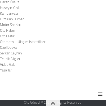
Hakan Öksüz
Hüseyin Yayla
Kampanyalar
Lutfullah Duman
Motor Sporları
Oto Haber
Oto Lastik
Otomotiv – Ulaşım İstatistikleri
Özel Dosya
Serkan Ceyhan
Teknik Bilgiler
Video Galeri
Yazarlar
Oto Güncel © 2026. All Rights Reserved.