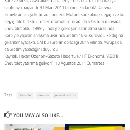
Kore ve birkaç Asya ülkesi hariç her yerde Chevrolet markasıyla
satılmaya başlandı. 31 Mart 2011 tarihine kadar GM Daewoo
ismiyle anılan şirketin adı, General Motors Kore olarak değişti ve bu
değişimle birlikte üretilen otomobillerin adı da artık tüm dünyada
Chevrolet oldu. 1999 yılında gerçekleşen satın alma sırasında
Kore’yle yapılan anlaşma uyarınca üretim 15 yıl süreyle ülke dışına
çıkarılamayacaktı. GM bu sürenin dolacağı 2014 yılında, Avrupa’da
da üretim yapacağını duyurdu.
Kaynak: Hakan Özenen-Gazete Habertürk/ HT Ekonomi, “ABD’li
Chevrolet yatırıma geliyor!”, 13 Ağustos 2011 Cumartesi
Tags:
chevrolet
daewoo
general motors
YOU MAY ALSO LIKE...