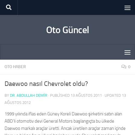
Skip to content
Oto Güncel
OTO HABER
0
Daewoo nasıl Chevrolet oldu?
BY
DR. ABDULLAH DEMİR
· PUBLISHED
13 AĞUSTOS 2011
· UPDATED
13
AĞUSTOS 2012
1999 yılında iflas eden Güney Koreli Daewoo şirketini satın alan
ABD’li otomotiv devi General Motors başlangıçta bu ülkede
Daewoo markalı araçlar üretti. Ancak üretilen araçlar zaman içinde