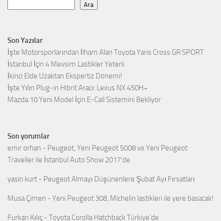
Ara
Son Yazılar
İşte Motorsporlarından İlham Alan Toyota Yaris Cross GR SPORT
İstanbul İçin 4 Mevsim Lastikler Yeterli
İkinci Elde Uzaktan Ekspertiz Dönemi!
İşte Yılın Plug-in Hibrit Aracı: Lexus NX 450H+
Mazda 10 Yeni Model İçin E-Call Sistemini Bekliyor
Son yorumlar
emir orhan
-
Peugeot, Yeni Peugeot 5008 ve Yeni Peugeot
Traveller ile İstanbul Auto Show 2017’de
yasin kurt
-
Peugeot Almayı Düşünenlere Şubat Ayı Fırsatları
Musa Çimen
-
Yeni Peugeot 308, Michelin lastikleri ile yere basacak!
Furkan Kılıç
-
Toyota Corolla Hatchback Türkiye’de