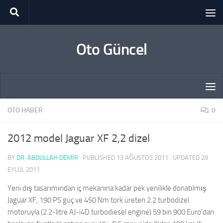
Skip to content
Oto Güncel
OTO HABER
0
2012 model Jaguar XF 2,2 dizel
BY
DR. ABDULLAH DEMİR
· PUBLISHED
13 AĞUSTOS 2011
· UPDATED
29
EYLÜL 2011
Yeni dış tasarımından iç mekanına kadar pek yenilikle donatılmış
Jaguar XF, 190 PS güç ve 450 Nm tork üreten 2.2 turbodizel
motoruyla (2.2-litre AJ-i4D turbodiesel engine) 59 bin 900 Euro’dan