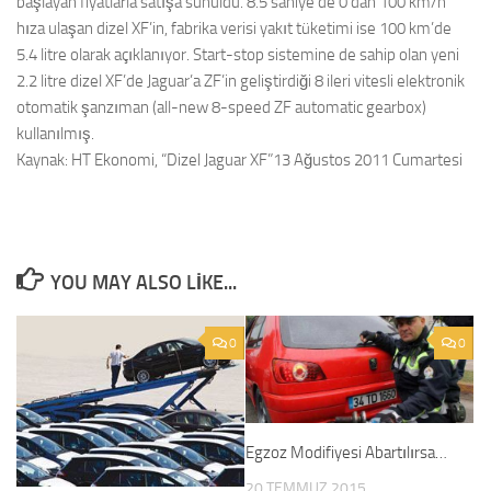
başlayan fiyatlarla satışa sunuldu. 8.5 saniye’de 0’dan 100 km/h
hıza ulaşan dizel XF’in, fabrika verisi yakıt tüketimi ise 100 km’de
5.4 litre olarak açıklanıyor. Start-stop sistemine de sahip olan yeni
2.2 litre dizel XF’de Jaguar’a ZF’in geliştirdiği 8 ileri vitesli elektronik
otomatik şanzıman (all-new 8-speed ZF automatic gearbox)
kullanılmış.
Kaynak: HT Ekonomi, “Dizel Jaguar XF”13 Ağustos 2011 Cumartesi
YOU MAY ALSO LIKE...
0
0
Egzoz Modifiyesi Abartılırsa…
20 TEMMUZ 2015