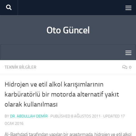
Skip to content
Oto Güncel
TEKNIK BILGILER
0
Hidrojen ve etil alkol karışımlarının
karbüratörlü bir motorda alternatif yakıt
olarak kullanılması
BY
DR. ABDULLAH DEMİR
· PUBLISHED
8 AĞUSTOS 2011
· UPDATED
17
OCAK 2016
Al-Baghdadi tarafından yapılan bir araştırmada, hidrojen ve etil alkol