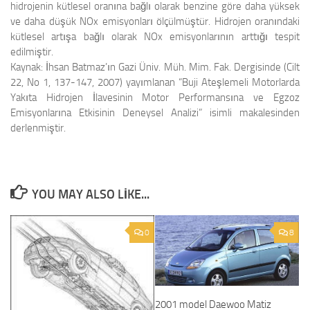
hidrojenin kütlesel oranına bağlı olarak benzine göre daha yüksek
ve daha düşük NOx emisyonları ölçülmüştür. Hidrojen oranındaki
kütlesel artışa bağlı olarak NOx emisyonlarının arttığı tespit
edilmiştir.
Kaynak:
İhsan Batmaz’ın Gazi Üniv. Müh. Mim. Fak. Dergisinde (Cilt
22, No 1, 137-147, 2007) yayımlanan “Buji Ateşlemeli Motorlarda
Yakıta Hidrojen İlavesinin Motor Performansına ve Egzoz
Emisyonlarına Etkisinin Deneysel Analizi” isimli makalesinden
derlenmiştir.
YOU MAY ALSO LIKE...
0
8
2001 model Daewoo Matiz