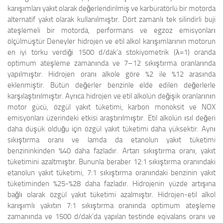
karışımları yakıt olarak değerlendirilmiş ve karbüratörlü bir motorda
alternatif yakıt olarak kullanılmıştır. Dört zamanlı tek silindirli buji
ateşlemeli bir motorda, performans ve egzoz emisyonları
ölçülmüştür Deneyler hidrojen ve etil alkol karışımlarının motorun
en iyi torku verdiği 1500 d/dak’a stokiyometrik (λ=1) oranda
optimum ateşleme zamanında ve 7–12 sıkıştırma oranlarında
yapılmıştır. Hidrojen oranı alkole göre %2 ile %12 arasında
eklenmiştir. Bütün değerler benzinle elde edilen değerlerle
karşılaştırılmıştır. Ayrıca hidrojen ve etil alkolün değişik oranlarının
motor gücü, özgül yakıt tüketimi, karbon monoksit ve NOX
emisyonları üzerindeki etkisi araştırılmıştır. Etil alkolün ısıl değeri
daha düşük olduğu için özgül yakıt tüketimi daha yüksektir. Aynı
sıkıştırma oranı ve lamda da etanolun yakıt tüketimi
benzininkinden %40 daha fazladır. Artan sıkıştırma oranı, yakıt
tüketimini azaltmıştır. Bununla beraber 12:1 sıkıştırma oranındaki
etanolun yakıt tüketimi, 7:1 sıkıştırma oranındaki benzinin yakıt
tüketiminden %25-%28 daha fazladır. Hidrojenin yüzde artışına
bağlı olarak özgül yakıt tüketimi azalmıştır. Hidrojen-etil alkol
karışımlı yakıtın 7:1 sıkıştırma oranında optimum ateşleme
zamanında ve 1500 d/dak’da yapılan testinde eqivalans oranı ve