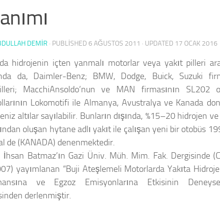
lanımı
BDULLAH DEMİR
· PUBLISHED
6 AĞUSTOS 2011
· UPDATED
17 OCAK 2016
rda hidrojenin içten yanmalı motorlar veya yakıt pilleri ara
nda da, Daimler-Benz; BMW, Dodge, Buick, Suzuki fir
illeri; MacchiAnsoldo’nun ve MAN firmasının SL202 ot
llarının Lokomotifi ile Almanya, Avustralya ve Kanada don
deniz altılar sayılabilir. Bunların dışında, %15–20 hidrojen 
ından oluşan hytane adlı yakıt ile çalışan yeni bir otobüs 1
al de (KANADA) denenmektedir.
:
İhsan Batmaz’ın Gazi Üniv. Müh. Mim. Fak. Dergisinde (C
07) yayımlanan “Buji Ateşlemeli Motorlarda Yakıta Hidroje
mansına ve Egzoz Emisyonlarına Etkisinin Deneysel
inden derlenmiştir.