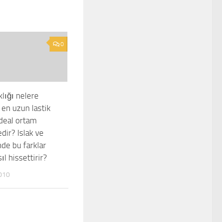
0
klığı nelere
 en uzun lastik
ideal ortam
edir? Islak ve
de bu farklar
ıl hissettirir?
010