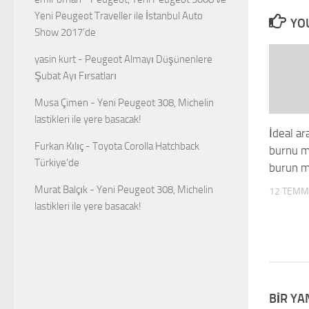
Yeni Peugeot Traveller ile İstanbul Auto
YOU
Show 2017’de
yasin kurt
-
Peugeot Almayı Düşünenlere
Şubat Ayı Fırsatları
Musa Çimen
-
Yeni Peugeot 308, Michelin
lastikleri ile yere basacak!
İdeal ar
Furkan Kılıç
-
Toyota Corolla Hatchback
burnu m
Türkiye’de
burun m
Murat Balçık
-
Yeni Peugeot 308, Michelin
12 TEMM
lastikleri ile yere basacak!
BIR YA