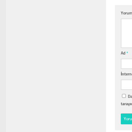
Yoru
Ad
*
İntern
Da
tarayı