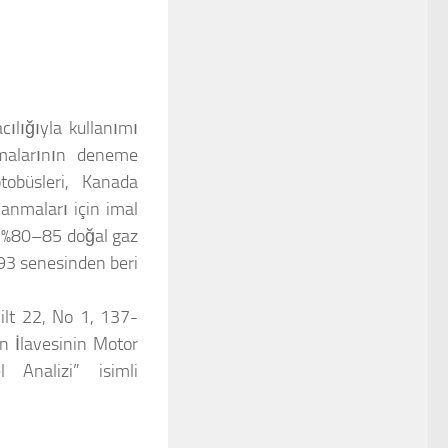
cılığıyla kullanımı
malarının deneme
obüsleri, Kanada
anmaları için imal
ve %80–85 doğal gaz
993 senesinden beri
ilt 22, No 1, 137-
n İlavesinin Motor
 Analizi” isimli