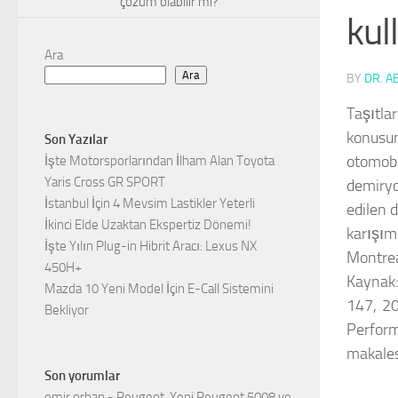
çözüm olabilir mi?
kul
Ara
Ara
BY
DR. A
Taşıtla
konusu
Son Yazılar
otomob
İşte Motorsporlarından İlham Alan Toyota
Yaris Cross GR SPORT
demiryo
İstanbul İçin 4 Mevsim Lastikler Yeterli
edilen 
İkinci Elde Uzaktan Ekspertiz Dönemi!
karışım
İşte Yılın Plug-in Hibrit Aracı: Lexus NX
Montre
450H+
Kaynak
Mazda 10 Yeni Model İçin E-Call Sistemini
147, 20
Bekliyor
Perfor
makales
Son yorumlar
emir orhan
-
Peugeot, Yeni Peugeot 5008 ve