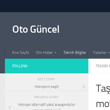
Skip to content
Oto Güncel
Ana Sayfa
Oto Haber
Teknik Bilgiler
Yazarlar
FOLLOW:
TEKNIK 
NEXT STORY
Taş
Hidrojenin keşfi
PREVIOUS STORY
mot
Hidrojen alternatif yakıt arayışında bir