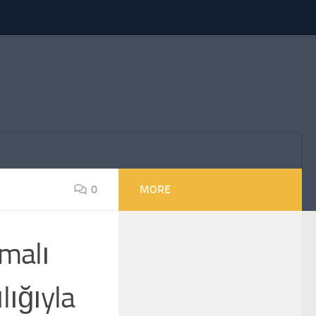
0
MORE
nmalı
lığıyla