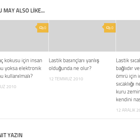
 MAY ALSO LIKE...
0
0
aç kokusu için insan
Lastik basınçları yanlış
Lastik sıca
u yoksa elektronik
olduğunda ne olur?
bağlıdır ve
u kullanılmalı?
ömrü için 
12 TEMMUZ 2010
sıcaklığı n
UZ 2010
kuru zemin
kendini nas
12 ARALIK 2
NIT YAZIN