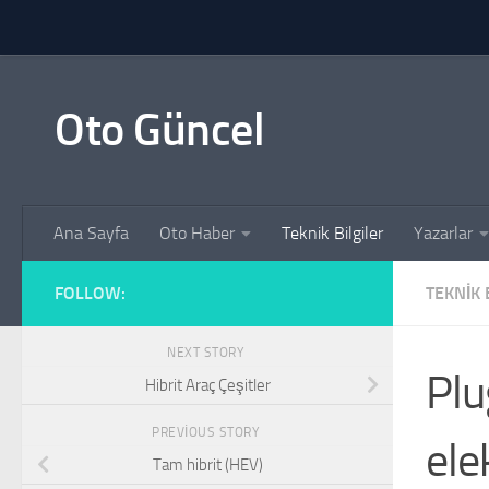
Skip to content
Oto Güncel
Ana Sayfa
Oto Haber
Teknik Bilgiler
Yazarlar
FOLLOW:
TEKNIK 
NEXT STORY
Plu
Hibrit Araç Çeşitler
PREVIOUS STORY
ele
Tam hibrit (HEV)