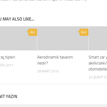
 MAY ALSO LIKE...
0
0
aç tipleri
Aerodinamik tasarım
Smart car 
nedir?
akıllı/zek
TOS 2011
otomobille
28 MART 2010
23 ŞUBAT 2
NIT YAZIN