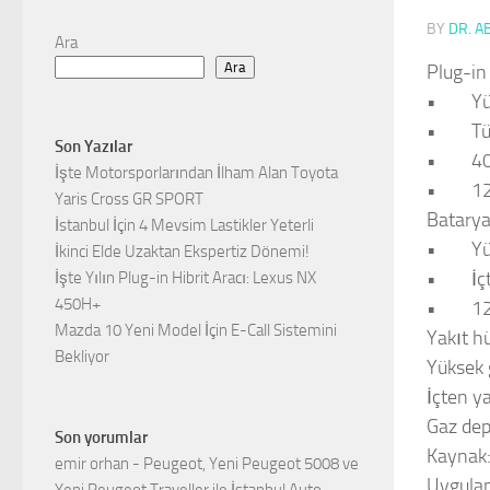
BY
DR. A
Ara
Ara
Plug-in
•
Yü
•
Tü
Son Yazılar
•
4
İşte Motorsporlarından İlham Alan Toyota
•
12
Yaris Cross GR SPORT
Bataryal
İstanbul İçin 4 Mevsim Lastikler Yeterli
•
Yü
İkinci Elde Uzaktan Ekspertiz Dönemi!
•
İç
İşte Yılın Plug-in Hibrit Aracı: Lexus NX
450H+
•
12
Mazda 10 Yeni Model İçin E-Call Sistemini
Yakıt hü
Bekliyor
Yüksek 
İçten y
Gaz de
Son yorumlar
Kaynak
emir orhan
-
Peugeot, Yeni Peugeot 5008 ve
Uygulam
Yeni Peugeot Traveller ile İstanbul Auto