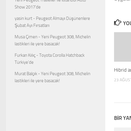
Show 2017’de
yasin kurt
-
Peugeot Almayı Düşünenlere
YOU
Şubat Ayı Fırsatları
Musa Çimen
-
Yeni Peugeot 308, Michelin
lastikleri ile yere basacak!
Furkan Kılıç
-
Toyota Corolla Hatchback
Türkiye’de
Hibrid ar
Murat Balçık
-
Yeni Peugeot 308, Michelin
23 AĞUS
lastikleri ile yere basacak!
BIR YA