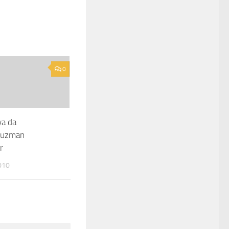
0
ya da
i/uzman
r
010