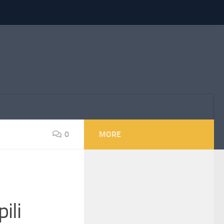
0
MORE
ili