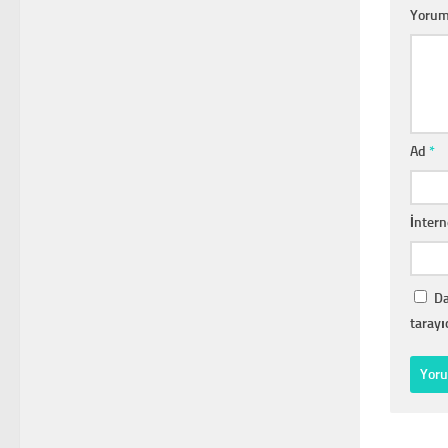
Yoru
Ad
*
İntern
Da
tarayı