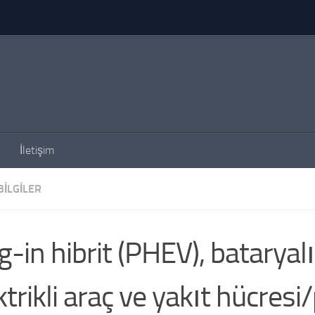
İletişim
BILGILER
g-in hibrit (PHEV), bataryalı
ktrikli araç ve yakıt hücresi/p