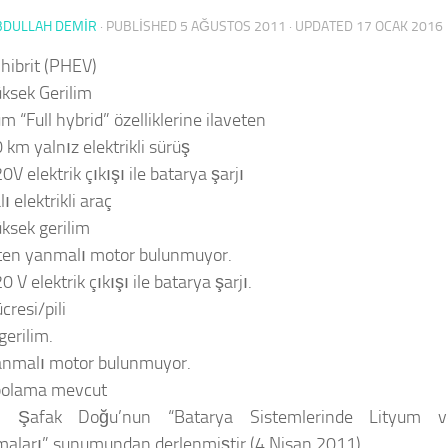
BDULLAH DEMİR
· PUBLISHED
5 AĞUSTOS 2011
· UPDATED
17 OCAK 2016
 hibrit (PHEV)
ksek Gerilim
m “Full hybrid” özelliklerine ilaveten
0 km
yalnız elektrikli sürüş
0V elektrik çıkışı ile batarya şarjı
ı elektrikli araç
ksek gerilim
ten yanmalı motor bulunmuyor.
0 V elektrik çıkışı ile batarya şarjı.
cresi/pili
gerilim.
anmalı motor bulunmuyor.
polama mevcut
:
Şafak Doğu’nun “Batarya Sistemlerinde Lityum ve 
aları” sunumundan derlenmiştir (4 Nisan 2011).