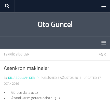
Skip to content
Oto Güncel
TEKNIK BILGILER
0
Asenkron makineler
BY
DR. ABDULLAH DEMİR
· PUBLISHED
3 AĞUSTOS 2011
· UPDATED
17
OCAK 2016
•
Görece daha ucuz
•
Azami verim görece daha düşük