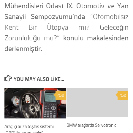
Mühendisleri Odası IX. Otomotiv ve Yan
Sanayii Sempozyumu’nda
“Otomobilsiz
Kent Bir Ütopya mı? Geleceğin
Zorunluluğu mu?”
konulu makalesinden
derlenmiştir.
YOU MAY ALSO LIKE...
0
0
BMW araçlarda Servotronic
Araç içi arıza teşhis sistemi
(OBD) ile ne anlaşılır?