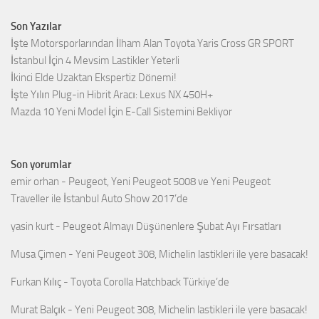
Son Yazılar
İşte Motorsporlarından İlham Alan Toyota Yaris Cross GR SPORT
İstanbul İçin 4 Mevsim Lastikler Yeterli
İkinci Elde Uzaktan Ekspertiz Dönemi!
İşte Yılın Plug-in Hibrit Aracı: Lexus NX 450H+
Mazda 10 Yeni Model İçin E-Call Sistemini Bekliyor
Son yorumlar
emir orhan
-
Peugeot, Yeni Peugeot 5008 ve Yeni Peugeot
Traveller ile İstanbul Auto Show 2017’de
yasin kurt
-
Peugeot Almayı Düşünenlere Şubat Ayı Fırsatları
Musa Çimen
-
Yeni Peugeot 308, Michelin lastikleri ile yere basacak!
Furkan Kılıç
-
Toyota Corolla Hatchback Türkiye’de
Murat Balçık
-
Yeni Peugeot 308, Michelin lastikleri ile yere basacak!