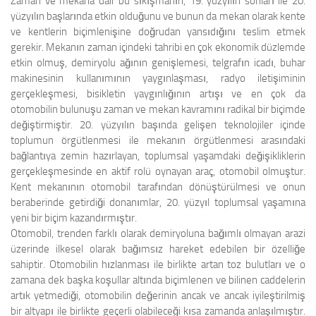
Zaman ve mekana dair bu sıkışmanın, 19. yüzyılın sonları ile 20.
yüzyılın başlarında etkin olduğunu ve bunun da mekan olarak kente
ve kentlerin biçimlenişine doğrudan yansıdığını teslim etmek
gerekir. Mekanın zaman içindeki tahribi en çok ekonomik düzlemde
etkin olmuş, demiryolu ağının genişlemesi, telgrafın icadı, buhar
makinesinin kullanımının yaygınlaşması, radyo iletişiminin
gerçekleşmesi, bisikletin yaygınlığının artışı ve en çok da
otomobilin bulunuşu zaman ve mekan kavramını radikal bir biçimde
değiştirmiştir. 20. yüzyılın başında gelişen teknolojiler içinde
toplumun örgütlenmesi ile mekanın örgütlenmesi arasındaki
bağlantıya zemin hazırlayan, toplumsal yaşamdaki değişikliklerin
gerçekleşmesinde en aktif rolü oynayan araç, otomobil olmuştur.
Kent mekanının otomobil tarafından dönüştürülmesi ve onun
beraberinde getirdiği donanımlar, 20. yüzyıl toplumsal yaşamına
yeni bir biçim kazandırmıştır.
Otomobil, trenden farklı olarak demiryoluna bağımlı olmayan arazi
üzerinde ilkesel olarak bağımsız hareket edebilen bir özelliğe
sahiptir. Otomobilin hızlanması ile birlikte artan toz bulutları ve o
zamana dek başka koşullar altında biçimlenen ve bilinen caddelerin
artık yetmediği, otomobilin değerinin ancak ve ancak iyileştirilmiş
bir altyapı ile birlikte geçerli olabileceği kısa zamanda anlaşılmıştır.