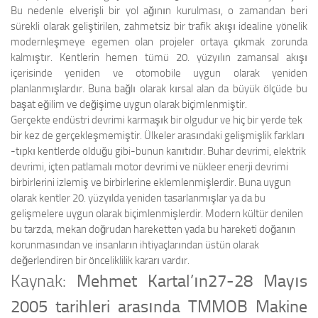
Bu nedenle elverişli bir yol ağının kurulması, o zamandan beri
sürekli olarak geliştirilen, zahmetsiz bir trafik akışı idealine yönelik
modernleşmeye egemen olan projeler ortaya çıkmak zorunda
kalmıştır. Kentlerin hemen tümü 20. yüzyılın zamansal akışı
içerisinde yeniden ve otomobile uygun olarak yeniden
planlanmışlardır. Buna bağlı olarak kırsal alan da büyük ölçüde bu
başat eğilim ve değişime uygun olarak biçimlenmiştir.
Gerçekte endüstri devrimi karmaşık bir olgudur ve hiç bir yerde tek
bir kez de gerçekleşmemiştir. Ülkeler arasındaki gelişmişlik farkları
-tıpkı kentlerde olduğu gibi-bunun kanıtıdır. Buhar devrimi, elektrik
devrimi, içten patlamalı motor devrimi ve nükleer enerji devrimi
birbirlerini izlemiş ve birbirlerine eklemlenmişlerdir. Buna uygun
olarak kentler 20. yüzyılda yeniden tasarlanmışlar ya da bu
gelişmelere uygun olarak biçimlenmişlerdir. Modern kültür denilen
bu tarzda, mekan doğrudan hareketten yada bu hareketi doğanın
korunmasından ve insanların ihtiyaçlarından üstün olarak
değerlendiren bir önceliklilik kararı vardır.
Kaynak:
Mehmet Kartal’ın
27-28 Mayıs
2005 tarihleri arasında TMMOB Makine