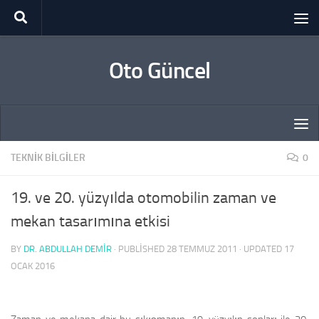
Skip to content
Oto Güncel
TEKNIK BILGILER
0
19. ve 20. yüzyılda otomobilin zaman ve
mekan tasarımına etkisi
BY
DR. ABDULLAH DEMİR
· PUBLISHED
28 TEMMUZ 2011
· UPDATED
17
OCAK 2016