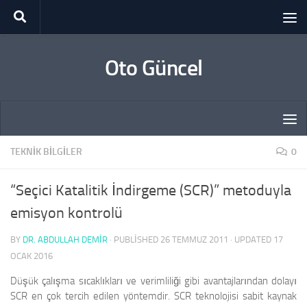
Skip to content
Oto Güncel
TEKNIK BILGILER
0
“Seçici Katalitik İndirgeme (SCR)” metoduyla
emisyon kontrolü
BY
DR. ABDULLAH DEMİR
· PUBLISHED
26 TEMMUZ 2011
· UPDATED
17
OCAK 2016
Düşük çalışma sıcaklıkları ve verimliliği gibi avantajlarından dolayı
SCR en çok tercih edilen yöntemdir. SCR teknolojisi sabit kaynak