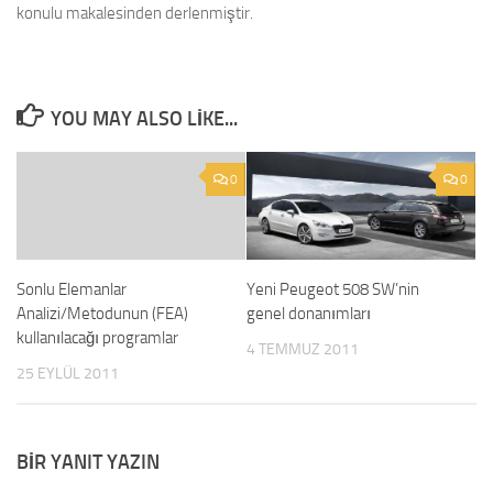
konulu makalesinden derlenmiştir.
YOU MAY ALSO LIKE...
0
0
Sonlu Elemanlar
Yeni Peugeot 508 SW’nin
Analizi/Metodunun (FEA)
genel donanımları
kullanılacağı programlar
4 TEMMUZ 2011
25 EYLÜL 2011
BIR YANIT YAZIN