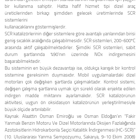
bir kullanıma sahiptir. Hatta hafif hizmet tipi dizel araç
üreticilerinden birkaçı şimdiden gelecek üretimlerinde SCR
sistemlerini
kullanacaklarını göstermişlerdir.
SCR katalizörlerinin diğer sistemlere göre avantajlı yanlarından birisi
geniş sıcaklık aralığında çalışabilmesidir. SCR sistemleri, 200-600ºC
arasında aktif çalışabilmektedirler. Şimdiki SCR sistemleri, sabit
durum şartlarında %90’nın üzerinde NOx indirgemesini
başarabilmektedir.
Bu sisteminin en büyük dezavantajı ise, oldukça karışık bir kontrol
sistemine gereksinim duymasıdır. Mobil uygulamalardaki dizel
motorları çok değişken şartlarda çalışmaktadır. Kontrol sistemi,
değişen çalışma şartlarına uymak için sürekli olarak enjekte edilen
indirgen madde miktarını ayarlamalıdır. SCR katalizörünün
aktivitesi, uygun ön oksidasyon katalizörünün yerleştirilmesiyle
büyük ölçüde artırılabilir.
Kaynak:
Alaattin Osman Emiroğlu ve Osman Eldoğan’ın
“Fakir
Yanmalı Benzin Motoru Ve Dizel Motorlarında Oksijen Fazlalığında
Azotoksitlerin Hidrokarbonla Seçici Katalitik İndirgenmesi (HC-SCR)”
(10. Uluslararası Yanma Sempozyumu, Sakarya, 9-10 Ekim 2008)