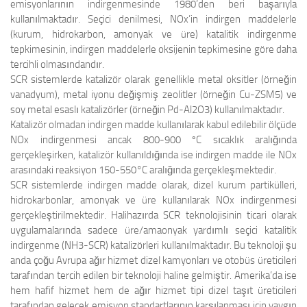
emisyonlarının indirgenmesinde 1980’den beri başarıyla
kullanılmaktadır. Seçici denilmesi, NOx’in indirgen maddelerle
(kurum, hidrokarbon, amonyak ve üre) katalitik indirgenme
tepkimesinin, indirgen maddelerle oksijenin tepkimesine göre daha
tercihli olmasındandır.
SCR sistemlerde katalizör olarak genellikle metal oksitler (örneğin
vanadyum), metal iyonu değişmiş zeolitler (örneğin Cu-ZSM5) ve
soy metal esaslı katalizörler (örneğin Pd-Al2O3) kullanılmaktadır.
Katalizör olmadan indirgen madde kullanılarak kabul edilebilir ölçüde
NOx indirgenmesi ancak 800-900 ºC sıcaklık aralığında
gerçekleşirken, katalizör kullanıldığında ise indirgen madde ile NOx
arasındaki reaksiyon 150-550°C aralığında gerçekleşmektedir.
SCR sistemlerde indirgen madde olarak, dizel kurum partikülleri,
hidrokarbonlar, amonyak ve üre kullanılarak NOx indirgenmesi
gerçekleştirilmektedir. Halihazırda SCR teknolojisinin ticari olarak
uygulamalarında sadece üre/amaonyak yardımlı seçici katalitik
indirgenme (NH3-SCR) katalizörleri kullanılmaktadır. Bu teknoloji şu
anda çoğu Avrupa ağır hizmet dizel kamyonları ve otobüs üreticileri
tarafından tercih edilen bir teknoloji haline gelmiştir. Amerika’da ise
hem hafif hizmet hem de ağır hizmet tipi dizel taşıt üreticileri
tarafından gelecek emisyon standartlarının karşılanması için yaygın