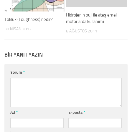
Hidrojenin buji ile ateşlemeli
Tokluk (Toughness) nedir?
motorlarda kullanımı
30 NISAN 2012
8 AĞUSTOS 2011
BIR YANIT YAZIN
Yorum
*
Ad
*
E-posta
*