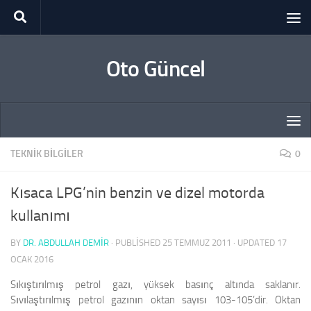
Skip to content
Oto Güncel
TEKNIK BILGILER
0
Kısaca LPG’nin benzin ve dizel motorda
kullanımı
BY
DR. ABDULLAH DEMİR
· PUBLISHED
25 TEMMUZ 2011
· UPDATED
17
OCAK 2016
Sıkıştırılmış petrol gazı, yüksek basınç altında saklanır.
Sıvılaştırılmış petrol gazının oktan sayısı 103-105’dir. Oktan