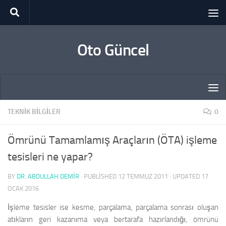
Skip to content
Oto Güncel
TEKNIK BILGILER
0
Ömrünü Tamamlamış Araçların (ÖTA) işleme
tesisleri ne yapar?
BY
DR. ABDULLAH DEMİR
· PUBLISHED
12 TEMMUZ 2011
· UPDATED
17
OCAK 2016
İşleme tesisler ise kesme, parçalama, parçalama sonrası oluşan
atıkların geri kazanıma veya bertarafa hazırlandığı, ömrünü