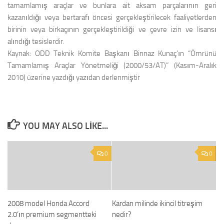
tamamlamış araçlar ve bunlara ait aksam parçalarının geri
kazanıldığı veya bertarafı öncesi gerçekleştirilecek faaliyetlerden
birinin veya birkaçının gerçekleştirildiği ve çevre izin ve lisansı
alındığı tesislerdir.
Kaynak:
ODD Teknik Komite Başkanı Binnaz Kunaç’ın “Ömrünü
Tamamlamış Araçlar Yönetmeliği (2000/53/AT)” (Kasım-Aralık
2010) üzerine yazdığı yazıdan derlenmiştir
YOU MAY ALSO LIKE...
0
0
2008 model Honda Accord
Kardan milinde ikincil titreşim
2.0’ın premium segmentteki
nedir?