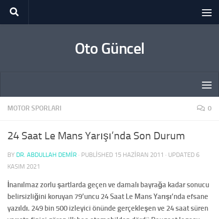
Skip to content
Oto Güncel
MOTOR SPORLARI
0
24 Saat Le Mans Yarışı’nda Son Durum
BY
DR. ABDULLAH DEMİR
· PUBLISHED
15 HAZIRAN 2011
· UPDATED
6
KASIM 2021
İnanılmaz zorlu şartlarda geçen ve damalı bayrağa kadar sonucu
belirsizliğini koruyan 79’uncu 24 Saat Le Mans Yarışı’nda efsane
yazıldı. 249 bin 500 izleyici önünde gerçekleşen ve 24 saat süren