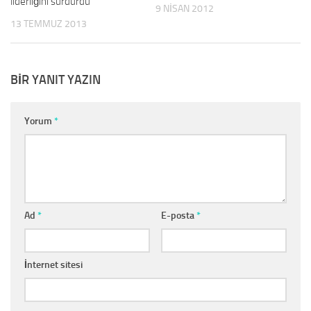
liderliğini sürdürdü
9 NISAN 2012
13 TEMMUZ 2013
BIR YANIT YAZIN
Yorum
*
Ad
*
E-posta
*
İnternet sitesi