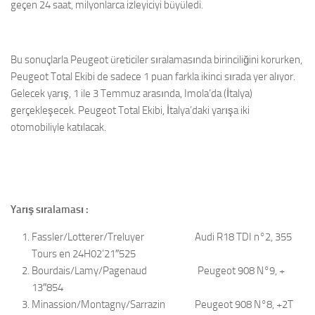
geçen 24 saat, milyonlarca izleyiciyi büyüledi.
Bu sonuçlarla Peugeot üreticiler sıralamasında birinciliğini korurken,
Peugeot Total Ekibi de sadece 1 puan farkla ikinci sırada yer alıyor.
Gelecek yarış, 1 ile 3 Temmuz arasında, Imola’da (İtalya)
gerçekleşecek. Peugeot Total Ekibi, İtalya’daki yarışa iki
otomobiliyle katılacak.
Yarış sıralaması :
Fassler/Lotterer/Treluyer Audi R18 TDI n°2, 355
Tours en 24H02’21″525
Bourdais/Lamy/Pagenaud Peugeot 908 N°9, +
13″854
Minassion/Montagny/Sarrazin Peugeot 908 N°8, +2T