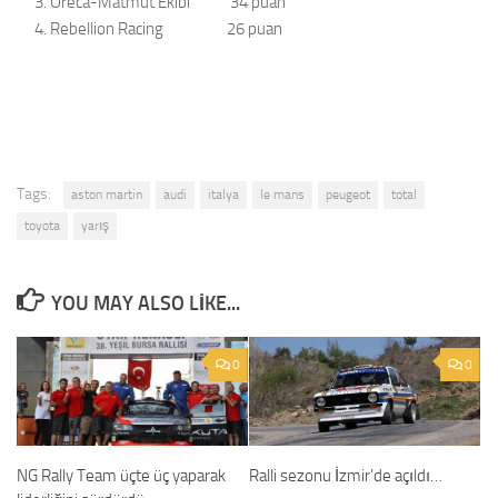
Oreca-Matmut Ekibi 34 puan
Rebellion Racing 26 puan
Tags:
aston martin
audi
italya
le mans
peugeot
total
toyota
yarış
YOU MAY ALSO LIKE...
0
0
NG Rally Team üçte üç yaparak
Ralli sezonu İzmir’de açıldı…