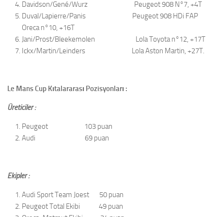
Davidson/Gené/Wurz Peugeot 908 N°7, +4T
Duval/Lapierre/Panis Peugeot 908 HDi FAP
Oreca n°10, +16T
Jani/Prost/Bleekemolen Lola Toyota n°12, +17T
Ickx/Martin/Leinders Lola Aston Martin, +27T.
Le Mans Cup Kıtalararası Pozisyonları :
Üreticiler :
Peugeot 103 puan
Audi 69 puan
Ekipler :
Audi Sport Team Joest 50 puan
Peugeot Total Ekibi 49 puan