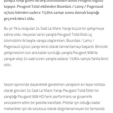
yarışta finişi gören ilk beş otomobilden dördü Peugeot logosu
taşıyor. Peugeot Total ekibinden Bourdais / Lamy / Pagenaud
üçlüsü liderden sadece 13,854 saniye sonra damalı bayrağı
geçerek ikinci oldu.
Bu yıl 79.su koşulan 24 Saat Le Mans Yarışı büyük bir çekişmeye
sahne oldu. Heyecan verici yarışta Peugeot Total Ekibi üç
otomobilini ilk beşte varışa ulaştırırken, Bourdais / Lamy /
Pagenaud üçlüsü yarışı ikinci olarak tamamlamayı başardı. Birincilik
çekişmesinin son ana kadar sürdüğü yarışta Peugeot 908 ile
yarışan ekip 24 saat süren yarışta sadece 13,854 saniye farkla ikinci
oldu.
Sezon içerisinde dayanıklılık gerektiren yarışların en tepe noktası
olarak görülen 24 Saat Le Mans Yarışı Peugeot Total Ekibi’nin
yarıştığı Peugeot 908 HDi’lerin performans ve güvenirlik
seviyelerini etkin bir şekilde kanıtladı. Pilotlar için olduğu kadar
mekanikler için de soluksuz olarak dizginlenemeyen bir tempoda