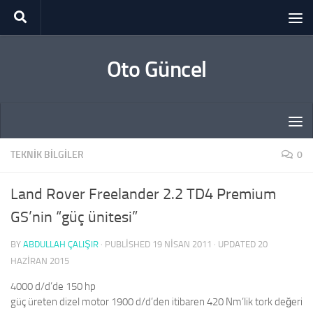
Skip to content
Oto Güncel
TEKNIK BILGILER
0
Land Rover Freelander 2.2 TD4 Premium
GS’nin “güç ünitesi”
BY
ABDULLAH ÇALIŞIR
· PUBLISHED
19 NISAN 2011
· UPDATED
20
HAZIRAN 2015
4000 d/d’de 150 hp
güç üreten dizel motor 1900 d/d’den itibaren 420 Nm’lik tork değeri