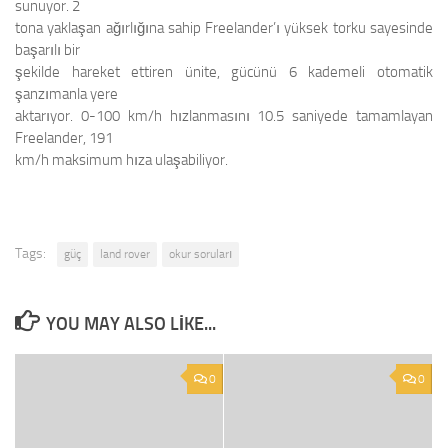
sunuyor. 2
tona yaklaşan ağırlığına sahip Freelander’ı yüksek torku sayesinde
başarılı bir
şekilde hareket ettiren ünite, gücünü 6 kademeli otomatik
şanzımanla yere
aktarıyor. 0-100 km/h hızlanmasını 10.5 saniyede tamamlayan
Freelander, 191
km/h maksimum hıza ulaşabiliyor.
Tags:
güç
land rover
okur soruları
YOU MAY ALSO LIKE...
0
0