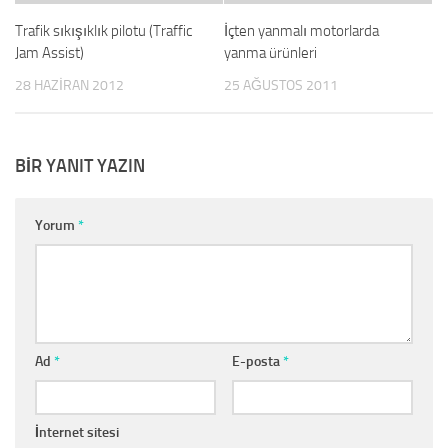
Trafik sıkışıklık pilotu (Traffic
İçten yanmalı motorlarda
Jam Assist)
yanma ürünleri
28 HAZIRAN 2012
25 AĞUSTOS 2011
BIR YANIT YAZIN
Yorum
*
Ad
*
E-posta
*
İnternet sitesi