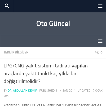
Skip to content
Oto Güncel
TEKNIK BILGILER
0
LPG/CNG yakıt sistemi tadilatı yapılan
araçlarda yakıt tankı kaç yılda bir
değiştirilmelidir?
BY
DR. ABDULLAH DEMİR
· PUBLISHED
11 NISAN 2011
· UPDATED
17 OCAK
2016
Araçlarda bulunan LPG ve CNG tankı her 10 yılda bir değiştirilecektir.