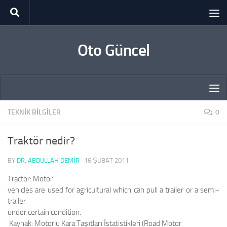
Skip to content
Oto Güncel
TEKNIK BILGILER
0
Traktör nedir?
BY
DR. ABDULLAH DEMİR
·
16 ŞUBAT 2011
Tractor: Motor
vehicles are used for agricultural which can pull a trailer or a semi-
trailer
under certain condition.
Kaynak:
Motorlu Kara Taşıtları İstatistikleri (Road Motor