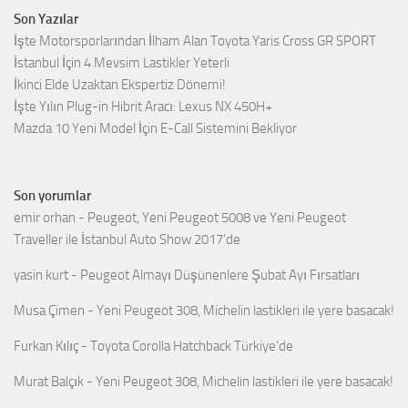
Son Yazılar
İşte Motorsporlarından İlham Alan Toyota Yaris Cross GR SPORT
İstanbul İçin 4 Mevsim Lastikler Yeterli
İkinci Elde Uzaktan Ekspertiz Dönemi!
İşte Yılın Plug-in Hibrit Aracı: Lexus NX 450H+
Mazda 10 Yeni Model İçin E-Call Sistemini Bekliyor
Son yorumlar
emir orhan
-
Peugeot, Yeni Peugeot 5008 ve Yeni Peugeot
Traveller ile İstanbul Auto Show 2017’de
yasin kurt
-
Peugeot Almayı Düşünenlere Şubat Ayı Fırsatları
Musa Çimen
-
Yeni Peugeot 308, Michelin lastikleri ile yere basacak!
Furkan Kılıç
-
Toyota Corolla Hatchback Türkiye’de
Murat Balçık
-
Yeni Peugeot 308, Michelin lastikleri ile yere basacak!