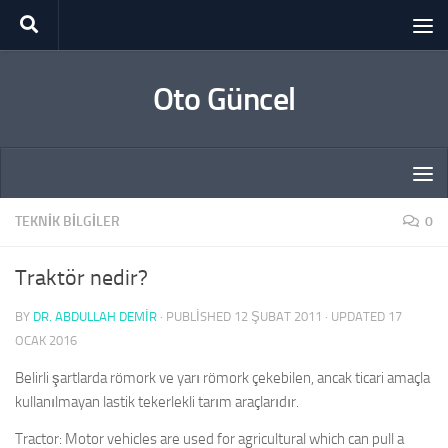
Skip to content
Oto Güncel
TEKNIK BILGILER
0
Traktör nedir?
BY
DR. ABDULLAH DEMİR
· PUBLISHED
12 ŞUBAT 2011
· UPDATED
17
OCAK 2016
Belirli şartlarda römork ve yarı römork çekebilen, ancak ticari amaçla
kullanılmayan lastik tekerlekli tarım araçlarıdır.
Tractor: Motor vehicles are used for agricultural which can pull a