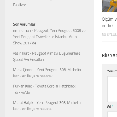
Bekliyor
Ölçüm v
Son yorumlar
nedir?
emir orhan
-
Peugeot, Yeni Peugeot 5008 ve
30 EYLÜL
Yeni Peugeot Traveller ile İstanbul Auto
Show 2017’de
yasin kurt
-
Peugeot Almayı Düşünenlere
BIR YA
Şubat Ayı Fırsatları
Musa Çimen
-
Yeni Peugeot 308, Michelin
Yoru
lastikleri ile yere basacak!
Furkan Kılıç
-
Toyota Corolla Hatchback
Türkiye’de
Murat Balçık
-
Yeni Peugeot 308, Michelin
Ad
*
lastikleri ile yere basacak!