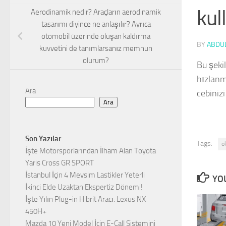
kul
Aerodinamik nedir? Araçların aerodinamik
tasarımı diyince ne anlaşılır? Ayrıca
otomobil üzerinde oluşan kaldırma
BY
ABDUL
kuvvetini de tanımlarsanız memnun
olurum?
Bu şeki
hızlanm
Ara
cebinizi 
Ara
Son Yazılar
Tags:
o
İşte Motorsporlarından İlham Alan Toyota
Yaris Cross GR SPORT
İstanbul İçin 4 Mevsim Lastikler Yeterli
YOU
İkinci Elde Uzaktan Ekspertiz Dönemi!
İşte Yılın Plug-in Hibrit Aracı: Lexus NX
450H+
Mazda 10 Yeni Model İçin E-Call Sistemini