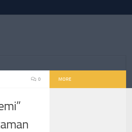
0
MORE
temi”
 zaman