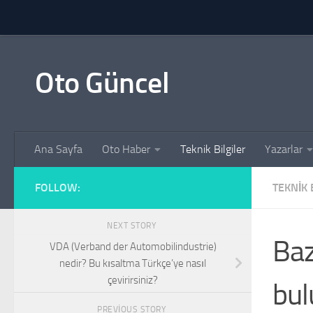
Skip to content
Oto Güncel
Ana Sayfa
Oto Haber
Teknik Bilgiler
Yazarlar
FOLLOW:
TEKNIK 
NEXT STORY
Baz
VDA (Verband der Automobilindustrie)
nedir? Bu kısaltma Türkçe’ye nasıl
çevirirsiniz?
bul
PREVIOUS STORY