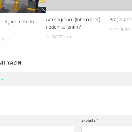
Ara soğutucu (Intercooler)
Araç hız s
e ölçüm metodu
neden kullanılır?
5 EYLÜL 20
29 MART 2010
 2012
NIT YAZIN
m
*
E-posta
*