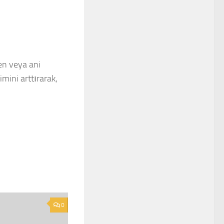
ken veya ani
mini arttırarak,
0