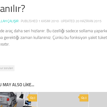
lanılır?
LAH ÇALIŞIR
· PUBLISHED
1 KASIM 2010
· UPDATED
20 HAZIRAN 2015
lde araç daha seri hızlanır. Bu özelliği sadece sollama yapar
a gerektiği zaman kullanınız. Çünkü bu fonksiyon yakıt tüketi
ısıtır.
kur soruları
 MAY ALSO LIKE...
0
0